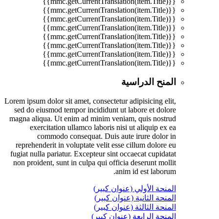
{{mmc.getCurrentTranslation(item.Title)}}
{{mmc.getCurrentTranslation(item.Title)}}
{{mmc.getCurrentTranslation(item.Title)}}
{{mmc.getCurrentTranslation(item.Title)}}
{{mmc.getCurrentTranslation(item.Title)}}
{{mmc.getCurrentTranslation(item.Title)}}
{{mmc.getCurrentTranslation(item.Title)}}
{{mmc.getCurrentTranslation(item.Title)}}
المنح الدراسية
Lorem ipsum dolor sit amet, consectetur adipisicing elit,
sed do eiusmod tempor incididunt ut labore et dolore
magna aliqua. Ut enim ad minim veniam, quis nostrud
exercitation ullamco laboris nisi ut aliquip ex ea
commodo consequat. Duis aute irure dolor in
reprehenderit in voluptate velit esse cillum dolore eu
fugiat nulla pariatur. Excepteur sint occaecat cupidatat
non proident, sunt in culpa qui officia deserunt mollit
anim id est laborum.
المنحة الأولي (عنوان كبير)
المنحة الثانية (عنوان كبير)
المنحة الثالثة (عنوان كبير)
المنحة الرابعة (عنوان كبير)