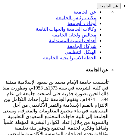
عن الجامعة
عن الجامعة
مكتب رئيس الجامعة
أوقاف الجامعة
وكالات الجامعة والجهات التابعة
مجالس ولجان الجامعة
أهداف التنمية المستدامة
شركاء الجامعة
الهيكل التنظيمي
الخطة الاستراتيجية للجامعة
عن الجامعة
تأسست جامعة الإمام محمد بن سعود الإسلامية ممثلة
في كلية الشريعة في سنة 1373هـ 1953م، وتطورت منذ
ذلك الحين بصورة جذرية حتى أصبحت جامعة في عام
1394 - 1974م ، وتقوم الجامعة على إحداث التكامل بين
الالتزام بالقيم الإسلامية والتميز الأكاديمي من أجل
المساهمة في بناء مجتمع المعلومات والمعرفة، وتسعى
الجامعة إلى تلبية حاجات المجتمع السعودي التعليمية
والتنموية من خلال إعداد الكوادر البشرية المؤهلة علمياً
وثقافياً وفكرياً لخدمة المجتمع وتوفير بيئة تعليمية
وثقافية تخدم احتياجات المؤسسة الأكاديمية والمضي