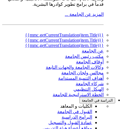
قدماً في برامج تطوير كوادرها البشرية.
المزيد عن الجامعة ...
{{mmc.getCurrentTranslation(item.Title)}}
{{mmc.getCurrentTranslation(item.Title)}}
{{mmc.getCurrentTranslation(item.Title)}}
عن الجامعة
مكتب رئيس الجامعة
أوقاف الجامعة
وكالات الجامعة والجهات التابعة
مجالس ولجان الجامعة
أهداف التنمية المستدامة
شركاء الجامعة
الهيكل التنظيمي
الخطة الاستراتيجية للجامعة
الدراسة في الجامعة
الكليات و المعاهد
القبول في الجامعة
البرامج الدراسية
عمادة القبول والتسجيل
مواقع أعضاء هيئة التدريس