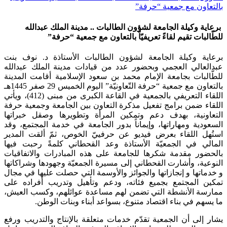
بالتعاون مع جمعية “حرفة”
برعاية وكيلة الجامعة لشؤون الطالبات .. مدينة الملك عبدالله
للطّالبات تقيم لقاءً تعريفيّاً بالتعاون مع جمعية “حرفة”
​برعاية وكيلة الجامعة لشؤون الطالبات الأستاذة د. نوف بنت
عبدالعالي العجمي وبحضور عدد من قيادات مدينة الملك عبدالله
للطّالبات بجامعة الإمام محمد بن سعود الإسلامية أقامت المدينة
بالتعاون مع جمعية “حرفة التّعاونيّة” اليوم الخميس 29 صفر 1445هـ
اللقاء التعريفي بالجمعية في القاعة الكبرى من مبنى (412)، ويأتي
اللقاء ضمن برامج تفعيل مذكرة التعاون بين الجامعة وجمعية حرفة
التعاونية، بهدف دعم وتمكين المرأة وتطويرها وصقل خبراتها
السعودية ومهاراتها، وإيماناً بدور الجامعة في خدمة المجتمع، وقد
استُهل اللقاء بعرض فيديو عن حرفييّ الخوص، ثمّ ألقت المدير
المالي في الجمعيّة الأستاذة وعد القحطاني كلمةً رحبت فيها
بالحضور مقدمة شكرها للجامعة على هذه المبادرات والاتفاقيات
النوعية، وأشارت القحطاني إلى مسيرة الجمعيّة وجهودها وشراكاتها
و خدماتها و إنجازاتها والجوائز والأوسمة التي حصلت عليها في مجال
تمكين المجتمع بجميع فئاته، ودعم وتأهيل وتدريب أفراده على
ممارسة الأنشطة التي تضمن لهم مساعدة عوائلهم، وكسب العيش،
ما يسهم في بناء اقتصاد متنوع، بسواعد أبناء وبنات الوطن.
يشار إلى أن الجمعية تقدّم خدمات متعلقة بالإنتاج والتدريب ورفع