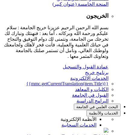
المنحة الخامسة (عنوان كبير)
الخريجون
بسم الله الرحمن الرحيم عزيزنا خريج الجامعة : سلام
عليكم ورحمة الله وبركاته ، أما بعد : فنهنئك ونبارك لك
تخرجك من الجامعة، ونتمنى لك دوام التوفيق والنجاح
في حياتك العلمية والعملية، فأنت فخر لأهلك ولجامعتك
ولوطنك الغالي، ونأمل أن تستمر صلتك بالجامعة
وتعاونك المثمر معها .
عمادة القبول والتسجيل
برنامج خريج
الخدمات الإلكترونية
{{mmc.getCurrentTranslation(item.Title)}}
الكليات و المعاهد
القبول في الجامعة
البرامج الدراسية
البحث العلمي في الجامعة
الخدمات والأنظمة
الأنظمة الإلكترونية
الخدمات السحابية