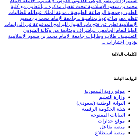
استمرارًا في نشر الوعي القانوني الدولي الإنساني.. جامعة الإمام
محمد بن سعود الإسلامية تبحث تفعيل مذكرة ...
بالتعاون مع كلية
الطب، وجمعية الرضاعة الطبيعية.. مدينة الملك عبدالله للطالبات
تنظم معرضا توعويا بمناسبة ...
جامعة الإمام محمد بن سعود
الإسلامية تعلن عن فتح باب القبول للبرامج المدفوعة في الدراسات
العليا للعام الجامعي ...
بإشراف ومتابعة من وكالة الشؤون
التعليمية.. طلاب وطالبات جامعة الإمام محمد بن سعود الإسلامية
يؤدون اختبارات ...
الكلمات الدلالية
الروابط الهامة
موقع رؤية السعودية
وزارة التعليم
البوابة الوطنية (سعودي)
هيئة الحكومة الرقمية
البيانات المفتوحة
موقع جدارات
منصة تفاعل
منصة استطلاع