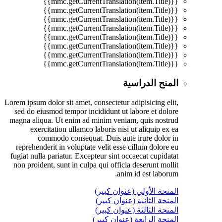
{{mmc.getCurrentTranslation(item.Title)}}
{{mmc.getCurrentTranslation(item.Title)}}
{{mmc.getCurrentTranslation(item.Title)}}
{{mmc.getCurrentTranslation(item.Title)}}
{{mmc.getCurrentTranslation(item.Title)}}
{{mmc.getCurrentTranslation(item.Title)}}
{{mmc.getCurrentTranslation(item.Title)}}
{{mmc.getCurrentTranslation(item.Title)}}
المنح الدراسية
Lorem ipsum dolor sit amet, consectetur adipisicing elit,
sed do eiusmod tempor incididunt ut labore et dolore
magna aliqua. Ut enim ad minim veniam, quis nostrud
exercitation ullamco laboris nisi ut aliquip ex ea
commodo consequat. Duis aute irure dolor in
reprehenderit in voluptate velit esse cillum dolore eu
fugiat nulla pariatur. Excepteur sint occaecat cupidatat
non proident, sunt in culpa qui officia deserunt mollit
anim id est laborum.
المنحة الأولي (عنوان كبير)
المنحة الثانية (عنوان كبير)
المنحة الثالثة (عنوان كبير)
المنحة الرابعة (عنوان كبير)