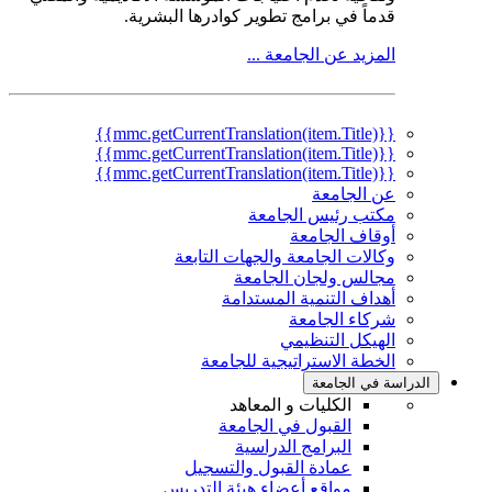
قدماً في برامج تطوير كوادرها البشرية.
المزيد عن الجامعة ...
{{mmc.getCurrentTranslation(item.Title)}}
{{mmc.getCurrentTranslation(item.Title)}}
{{mmc.getCurrentTranslation(item.Title)}}
عن الجامعة
مكتب رئيس الجامعة
أوقاف الجامعة
وكالات الجامعة والجهات التابعة
مجالس ولجان الجامعة
أهداف التنمية المستدامة
شركاء الجامعة
الهيكل التنظيمي
الخطة الاستراتيجية للجامعة
الدراسة في الجامعة
الكليات و المعاهد
القبول في الجامعة
البرامج الدراسية
عمادة القبول والتسجيل
مواقع أعضاء هيئة التدريس