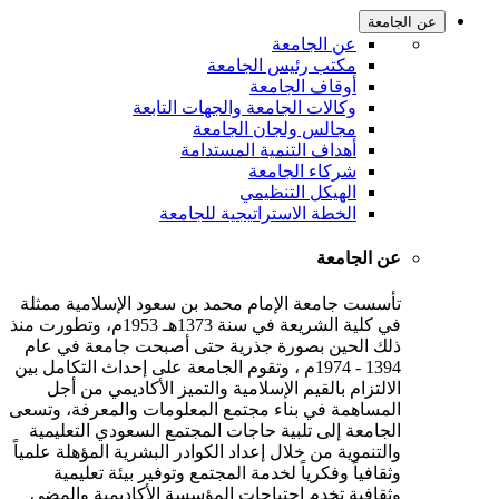
عن الجامعة
عن الجامعة
مكتب رئيس الجامعة
أوقاف الجامعة
وكالات الجامعة والجهات التابعة
مجالس ولجان الجامعة
أهداف التنمية المستدامة
شركاء الجامعة
الهيكل التنظيمي
الخطة الاستراتيجية للجامعة
عن الجامعة
تأسست جامعة الإمام محمد بن سعود الإسلامية ممثلة
في كلية الشريعة في سنة 1373هـ 1953م، وتطورت منذ
ذلك الحين بصورة جذرية حتى أصبحت جامعة في عام
1394 - 1974م ، وتقوم الجامعة على إحداث التكامل بين
الالتزام بالقيم الإسلامية والتميز الأكاديمي من أجل
المساهمة في بناء مجتمع المعلومات والمعرفة، وتسعى
الجامعة إلى تلبية حاجات المجتمع السعودي التعليمية
والتنموية من خلال إعداد الكوادر البشرية المؤهلة علمياً
وثقافياً وفكرياً لخدمة المجتمع وتوفير بيئة تعليمية
وثقافية تخدم احتياجات المؤسسة الأكاديمية والمضي