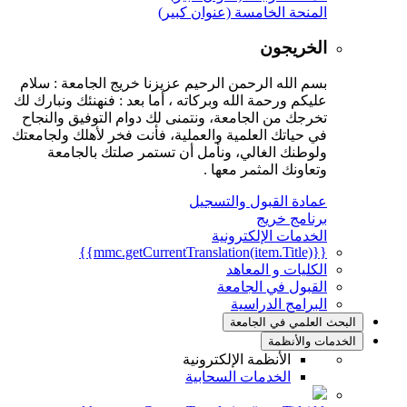
المنحة الخامسة (عنوان كبير)
الخريجون
بسم الله الرحمن الرحيم عزيزنا خريج الجامعة : سلام
عليكم ورحمة الله وبركاته ، أما بعد : فنهنئك ونبارك لك
تخرجك من الجامعة، ونتمنى لك دوام التوفيق والنجاح
في حياتك العلمية والعملية، فأنت فخر لأهلك ولجامعتك
ولوطنك الغالي، ونأمل أن تستمر صلتك بالجامعة
وتعاونك المثمر معها .
عمادة القبول والتسجيل
برنامج خريج
الخدمات الإلكترونية
{{mmc.getCurrentTranslation(item.Title)}}
الكليات و المعاهد
القبول في الجامعة
البرامج الدراسية
البحث العلمي في الجامعة
الخدمات والأنظمة
الأنظمة الإلكترونية
الخدمات السحابية