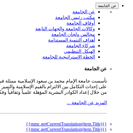
عن الجامعة
عن الجامعة
مكتب رئيس الجامعة
أوقاف الجامعة
وكالات الجامعة والجهات التابعة
مجالس ولجان الجامعة
أهداف التنمية المستدامة
شركاء الجامعة
الهيكل التنظيمي
الخطة الاستراتيجية للجامعة
عن الجامعة
على إحداث التكامل بين الالتزام بالقيم الإسلامية والتمي
من خلال إعداد الكوادر البشرية المؤهلة علمياً وثقافياً و
المزيد عن الجامعة ...
{{mmc.getCurrentTranslation(item.Title)}}
{{mmc.getCurrentTranslation(item.Title)}}