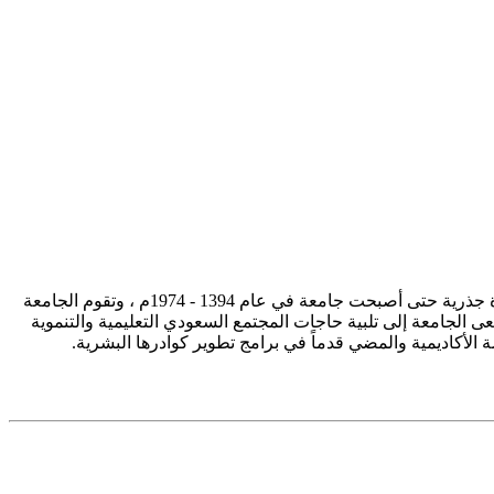
تأسست جامعة الإمام محمد بن سعود الإسلامية ممثلة في كلية الشريعة في سنة 1373هـ 1953م، وتطورت منذ ذلك الحين بصورة جذرية حتى أصبحت جامعة في عام 1394 - 1974م ، وتقوم الجامعة
ى الجامعة إلى تلبية حاجات المجتمع السعودي التعليمية والتنموية
سة الأكاديمية والمضي قدماً في برامج تطوير كوادرها البشرية.