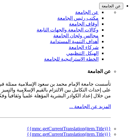
عن الجامعة
عن الجامعة
مكتب رئيس الجامعة
أوقاف الجامعة
وكالات الجامعة والجهات التابعة
مجالس ولجان الجامعة
أهداف التنمية المستدامة
شركاء الجامعة
الهيكل التنظيمي
الخطة الاستراتيجية للجامعة
عن الجامعة
على إحداث التكامل بين الالتزام بالقيم الإسلامية والتمي
من خلال إعداد الكوادر البشرية المؤهلة علمياً وثقافياً و
المزيد عن الجامعة ...
{{mmc.getCurrentTranslation(item.Title)}}
{{mmc.getCurrentTranslation(item.Title)}}