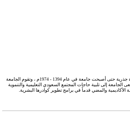
تأسست جامعة الإمام محمد بن سعود الإسلامية ممثلة في كلية الشريعة في سنة 1373هـ 1953م، وتطورت منذ ذلك الحين بصورة جذرية حتى أصبحت جامعة في عام 1394 - 1974م ، وتقوم الجامعة
ى الجامعة إلى تلبية حاجات المجتمع السعودي التعليمية والتنموية
سة الأكاديمية والمضي قدماً في برامج تطوير كوادرها البشرية.