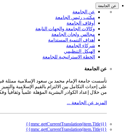
عن الجامعة
عن الجامعة
مكتب رئيس الجامعة
أوقاف الجامعة
وكالات الجامعة والجهات التابعة
مجالس ولجان الجامعة
أهداف التنمية المستدامة
شركاء الجامعة
الهيكل التنظيمي
الخطة الاستراتيجية للجامعة
عن الجامعة
على إحداث التكامل بين الالتزام بالقيم الإسلامية والتمي
من خلال إعداد الكوادر البشرية المؤهلة علمياً وثقافياً و
المزيد عن الجامعة ...
{{mmc.getCurrentTranslation(item.Title)}}
{{mmc.getCurrentTranslation(item.Title)}}