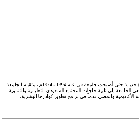
تأسست جامعة الإمام محمد بن سعود الإسلامية ممثلة في كلية الشريعة في سنة 1373هـ 1953م، وتطورت منذ ذلك الحين بصورة جذرية حتى أصبحت جامعة في عام 1394 - 1974م ، وتقوم الجامعة
ى الجامعة إلى تلبية حاجات المجتمع السعودي التعليمية والتنموية
سة الأكاديمية والمضي قدماً في برامج تطوير كوادرها البشرية.