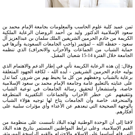
ثمن عميد كلية علوم الحاسب والمعلومات بجامعة الإمام محمد بن
سعود الإسلامية الدكتور وليد بن أحمد الروضان الرعاية الملكية
الكريمة من خادم الحرمين الشريفين الملك سلمان بن عبدالعزيز آل
سعود - حفظه الله – لمؤتمر (واجب الجامعات السعودية وأثرها في
حماية الشباب من الجماعات والأحزاب والانحراف) الذي تنظمه
الجامعة خلال الفترة 14-15 شعبان المقبل.
وقال: إن هذه الرعاية الكريمة تأتي في إطار الدعم والاهتمام الذي
يوليه خادم الحرمين الشريفين - أيده الله - لكافة الجهود المتعلقة
برعاية بالشباب وحفظهم من كل ما يحيط بهم من شرور، كما تدل
على عنايته بالتعليم عامة وجامعة الإمام محمد بن سعود الإسلامية
خاصة، واستشعاراً لتحقيق رسالة الجامعات في توعية الشباب
وتثقيفهم عن خطر الأحزاب والجماعات التكفيرية المتطرفة
والمنحرفة، خاصة وأن الجامعات يتاح لها توجيه هؤلاء الشباب
بالوجهة الصحيحة التي تبعدهم عن الأعداء وأي مؤثرات سلبية على
أفكارهم.
لافتا إلى أن الوحدة الوطنية لهذه البلاد تأسست على منظومة من
القيم الإسلامية، وعلى ترابط المواطنين المستمر بتاريخ هذه البلاد
التي قام أساسها على الإسلام والاحترام والقيم الراسخة الموروثة،