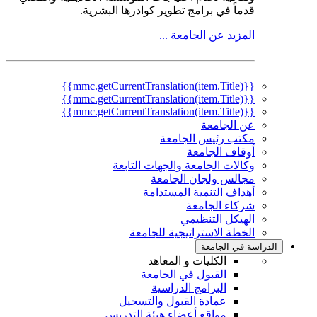
قدماً في برامج تطوير كوادرها البشرية.
المزيد عن الجامعة ...
{{mmc.getCurrentTranslation(item.Title)}}
{{mmc.getCurrentTranslation(item.Title)}}
{{mmc.getCurrentTranslation(item.Title)}}
عن الجامعة
مكتب رئيس الجامعة
أوقاف الجامعة
وكالات الجامعة والجهات التابعة
مجالس ولجان الجامعة
أهداف التنمية المستدامة
شركاء الجامعة
الهيكل التنظيمي
الخطة الاستراتيجية للجامعة
الدراسة في الجامعة
الكليات و المعاهد
القبول في الجامعة
البرامج الدراسية
عمادة القبول والتسجيل
مواقع أعضاء هيئة التدريس