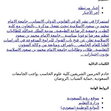
أخبار مرتبطة
آخر الأخبار
استمرارًا في نشر الوعي القانوني الدولي الإنساني.. جامعة الإمام
محمد بن سعود الإسلامية تبحث تفعيل مذكرة ...
بالتعاون مع كلية
الطب، وجمعية الرضاعة الطبيعية.. مدينة الملك عبدالله للطالبات
تنظم معرضا توعويا بمناسبة ...
جامعة الإمام محمد بن سعود
الإسلامية تعلن عن فتح باب القبول للبرامج المدفوعة في الدراسات
العليا للعام الجامعي ...
بإشراف ومتابعة من وكالة الشؤون
التعليمية.. طلاب وطالبات جامعة الإمام محمد بن سعود الإسلامية
يؤدون اختبارات ...
الكلمات الدلالية
خادم الحرمين الشريفين,كلية علوم الحاسب ,واجب الجامعات
السعودية ,حماية الشباب ,الروضان
الروابط الهامة
موقع رؤية السعودية
وزارة التعليم
البوابة الوطنية (سعودي)