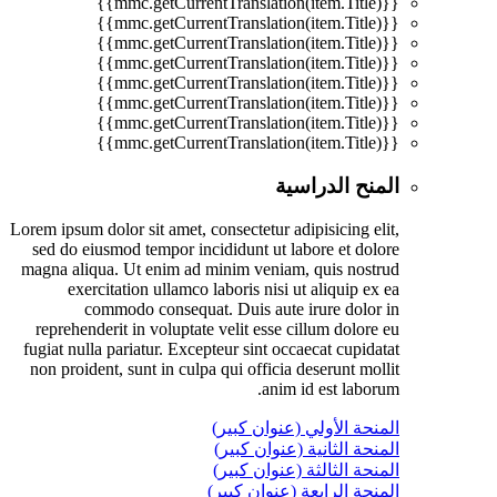
{{mmc.getCurrentTranslation(item.Title)}}
{{mmc.getCurrentTranslation(item.Title)}}
{{mmc.getCurrentTranslation(item.Title)}}
{{mmc.getCurrentTranslation(item.Title)}}
{{mmc.getCurrentTranslation(item.Title)}}
{{mmc.getCurrentTranslation(item.Title)}}
{{mmc.getCurrentTranslation(item.Title)}}
{{mmc.getCurrentTranslation(item.Title)}}
المنح الدراسية
Lorem ipsum dolor sit amet, consectetur adipisicing elit,
sed do eiusmod tempor incididunt ut labore et dolore
magna aliqua. Ut enim ad minim veniam, quis nostrud
exercitation ullamco laboris nisi ut aliquip ex ea
commodo consequat. Duis aute irure dolor in
reprehenderit in voluptate velit esse cillum dolore eu
fugiat nulla pariatur. Excepteur sint occaecat cupidatat
non proident, sunt in culpa qui officia deserunt mollit
anim id est laborum.
المنحة الأولي (عنوان كبير)
المنحة الثانية (عنوان كبير)
المنحة الثالثة (عنوان كبير)
المنحة الرابعة (عنوان كبير)