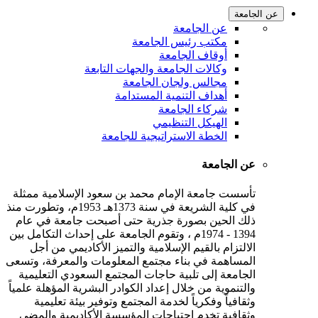
عن الجامعة
عن الجامعة
مكتب رئيس الجامعة
أوقاف الجامعة
وكالات الجامعة والجهات التابعة
مجالس ولجان الجامعة
أهداف التنمية المستدامة
شركاء الجامعة
الهيكل التنظيمي
الخطة الاستراتيجية للجامعة
عن الجامعة
تأسست جامعة الإمام محمد بن سعود الإسلامية ممثلة
في كلية الشريعة في سنة 1373هـ 1953م، وتطورت منذ
ذلك الحين بصورة جذرية حتى أصبحت جامعة في عام
1394 - 1974م ، وتقوم الجامعة على إحداث التكامل بين
الالتزام بالقيم الإسلامية والتميز الأكاديمي من أجل
المساهمة في بناء مجتمع المعلومات والمعرفة، وتسعى
الجامعة إلى تلبية حاجات المجتمع السعودي التعليمية
والتنموية من خلال إعداد الكوادر البشرية المؤهلة علمياً
وثقافياً وفكرياً لخدمة المجتمع وتوفير بيئة تعليمية
وثقافية تخدم احتياجات المؤسسة الأكاديمية والمضي