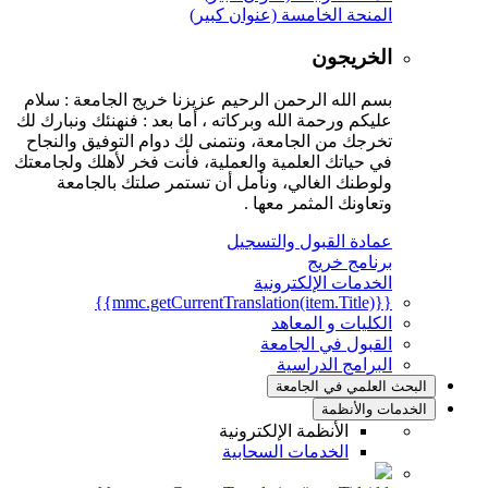
المنحة الخامسة (عنوان كبير)
الخريجون
بسم الله الرحمن الرحيم عزيزنا خريج الجامعة : سلام
عليكم ورحمة الله وبركاته ، أما بعد : فنهنئك ونبارك لك
تخرجك من الجامعة، ونتمنى لك دوام التوفيق والنجاح
في حياتك العلمية والعملية، فأنت فخر لأهلك ولجامعتك
ولوطنك الغالي، ونأمل أن تستمر صلتك بالجامعة
وتعاونك المثمر معها .
عمادة القبول والتسجيل
برنامج خريج
الخدمات الإلكترونية
{{mmc.getCurrentTranslation(item.Title)}}
الكليات و المعاهد
القبول في الجامعة
البرامج الدراسية
البحث العلمي في الجامعة
الخدمات والأنظمة
الأنظمة الإلكترونية
الخدمات السحابية