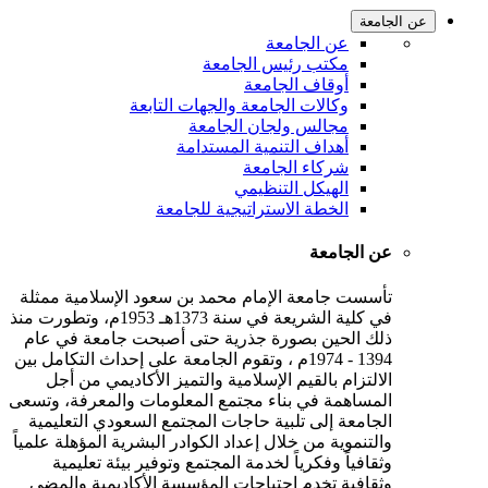
عن الجامعة
عن الجامعة
مكتب رئيس الجامعة
أوقاف الجامعة
وكالات الجامعة والجهات التابعة
مجالس ولجان الجامعة
أهداف التنمية المستدامة
شركاء الجامعة
الهيكل التنظيمي
الخطة الاستراتيجية للجامعة
عن الجامعة
تأسست جامعة الإمام محمد بن سعود الإسلامية ممثلة
في كلية الشريعة في سنة 1373هـ 1953م، وتطورت منذ
ذلك الحين بصورة جذرية حتى أصبحت جامعة في عام
1394 - 1974م ، وتقوم الجامعة على إحداث التكامل بين
الالتزام بالقيم الإسلامية والتميز الأكاديمي من أجل
المساهمة في بناء مجتمع المعلومات والمعرفة، وتسعى
الجامعة إلى تلبية حاجات المجتمع السعودي التعليمية
والتنموية من خلال إعداد الكوادر البشرية المؤهلة علمياً
وثقافياً وفكرياً لخدمة المجتمع وتوفير بيئة تعليمية
وثقافية تخدم احتياجات المؤسسة الأكاديمية والمضي