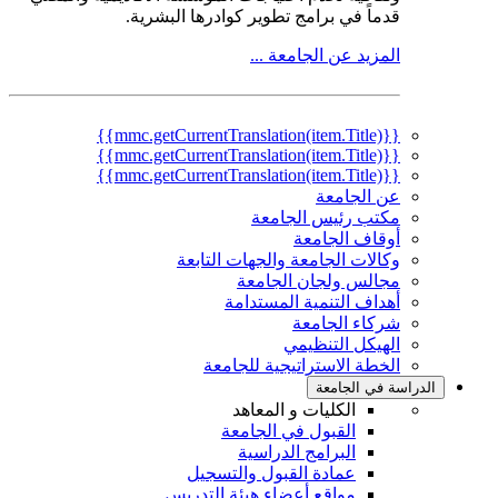
قدماً في برامج تطوير كوادرها البشرية.
المزيد عن الجامعة ...
{{mmc.getCurrentTranslation(item.Title)}}
{{mmc.getCurrentTranslation(item.Title)}}
{{mmc.getCurrentTranslation(item.Title)}}
عن الجامعة
مكتب رئيس الجامعة
أوقاف الجامعة
وكالات الجامعة والجهات التابعة
مجالس ولجان الجامعة
أهداف التنمية المستدامة
شركاء الجامعة
الهيكل التنظيمي
الخطة الاستراتيجية للجامعة
الدراسة في الجامعة
الكليات و المعاهد
القبول في الجامعة
البرامج الدراسية
عمادة القبول والتسجيل
مواقع أعضاء هيئة التدريس