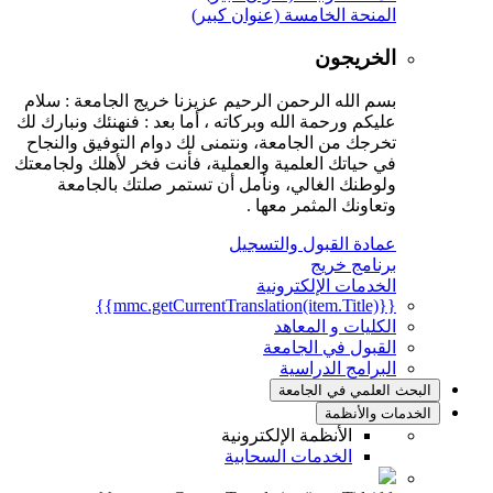
المنحة الخامسة (عنوان كبير)
الخريجون
بسم الله الرحمن الرحيم عزيزنا خريج الجامعة : سلام
عليكم ورحمة الله وبركاته ، أما بعد : فنهنئك ونبارك لك
تخرجك من الجامعة، ونتمنى لك دوام التوفيق والنجاح
في حياتك العلمية والعملية، فأنت فخر لأهلك ولجامعتك
ولوطنك الغالي، ونأمل أن تستمر صلتك بالجامعة
وتعاونك المثمر معها .
عمادة القبول والتسجيل
برنامج خريج
الخدمات الإلكترونية
{{mmc.getCurrentTranslation(item.Title)}}
الكليات و المعاهد
القبول في الجامعة
البرامج الدراسية
البحث العلمي في الجامعة
الخدمات والأنظمة
الأنظمة الإلكترونية
الخدمات السحابية