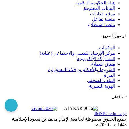
هيئة الحكومة الرقمية
البيانات المفتوحة
موقع جدارات
منصة تفاعل
منصة استطلاع
الوصول السريع
المكتبات
مركز الإرشاد النفسي والاجتماعي (عناية)
المشاركة الإلكترونية
ميثاق العملاء
الشروط والأحكام و إخلاء المسؤولية
المرآة
الملف الصحفي
الهوية البصرية
تابعنا على
@IMSIU_edu_sa
جميع الحقوق محفوظة لجامعة الإمام محمد بن سعود الإسلامية
1448 هـ -
2026 م