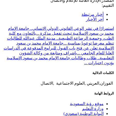
المصدر:
الإدارة العامة للإعلام والاتصال
التقييم:
أخبار مرتبطة
آخر الأخبار
استمرارًا في نشر الوعي القانوني الدولي الإنساني.. جامعة الإمام
محمد بن سعود الإسلامية تبحث تفعيل مذكرة ...
بالتعاون مع كلية
الطب، وجمعية الرضاعة الطبيعية.. مدينة الملك عبدالله للطالبات
تنظم معرضا توعويا بمناسبة ...
جامعة الإمام محمد بن سعود
الإسلامية تعلن عن فتح باب القبول للبرامج المدفوعة في الدراسات
العليا للعام الجامعي ...
بإشراف ومتابعة من وكالة الشؤون
التعليمية.. طلاب وطالبات جامعة الإمام محمد بن سعود الإسلامية
يؤدون اختبارات ...
الكلمات الدلالية
الفوزان,العريني ,العلوم الاجتماعية ,الاتصال
الروابط الهامة
موقع رؤية السعودية
وزارة التعليم
البوابة الوطنية (سعودي)