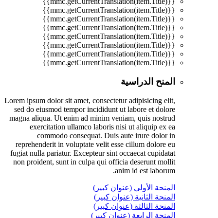
{{mmc.getCurrentTranslation(item.Title)}}
{{mmc.getCurrentTranslation(item.Title)}}
{{mmc.getCurrentTranslation(item.Title)}}
{{mmc.getCurrentTranslation(item.Title)}}
{{mmc.getCurrentTranslation(item.Title)}}
{{mmc.getCurrentTranslation(item.Title)}}
{{mmc.getCurrentTranslation(item.Title)}}
{{mmc.getCurrentTranslation(item.Title)}}
المنح الدراسية
Lorem ipsum dolor sit amet, consectetur adipisicing elit,
sed do eiusmod tempor incididunt ut labore et dolore
magna aliqua. Ut enim ad minim veniam, quis nostrud
exercitation ullamco laboris nisi ut aliquip ex ea
commodo consequat. Duis aute irure dolor in
reprehenderit in voluptate velit esse cillum dolore eu
fugiat nulla pariatur. Excepteur sint occaecat cupidatat
non proident, sunt in culpa qui officia deserunt mollit
anim id est laborum.
المنحة الأولي (عنوان كبير)
المنحة الثانية (عنوان كبير)
المنحة الثالثة (عنوان كبير)
المنحة الرابعة (عنوان كبير)