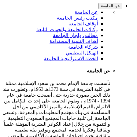
عن الجامعة
عن الجامعة
مكتب رئيس الجامعة
أوقاف الجامعة
وكالات الجامعة والجهات التابعة
مجالس ولجان الجامعة
أهداف التنمية المستدامة
شركاء الجامعة
الهيكل التنظيمي
الخطة الاستراتيجية للجامعة
عن الجامعة
تأسست جامعة الإمام محمد بن سعود الإسلامية ممثلة
في كلية الشريعة في سنة 1373هـ 1953م، وتطورت منذ
ذلك الحين بصورة جذرية حتى أصبحت جامعة في عام
1394 - 1974م ، وتقوم الجامعة على إحداث التكامل بين
الالتزام بالقيم الإسلامية والتميز الأكاديمي من أجل
المساهمة في بناء مجتمع المعلومات والمعرفة، وتسعى
الجامعة إلى تلبية حاجات المجتمع السعودي التعليمية
والتنموية من خلال إعداد الكوادر البشرية المؤهلة علمياً
وثقافياً وفكرياً لخدمة المجتمع وتوفير بيئة تعليمية
وثقافية تخدم احتياجات المؤسسة الأكاديمية والمضي