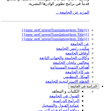
قدماً في برامج تطوير كوادرها البشرية.
المزيد عن الجامعة ...
{{mmc.getCurrentTranslation(item.Title)}}
{{mmc.getCurrentTranslation(item.Title)}}
{{mmc.getCurrentTranslation(item.Title)}}
عن الجامعة
مكتب رئيس الجامعة
أوقاف الجامعة
وكالات الجامعة والجهات التابعة
مجالس ولجان الجامعة
أهداف التنمية المستدامة
شركاء الجامعة
الهيكل التنظيمي
الخطة الاستراتيجية للجامعة
الدراسة في الجامعة
الكليات و المعاهد
القبول في الجامعة
البرامج الدراسية
عمادة القبول والتسجيل
مواقع أعضاء هيئة التدريس