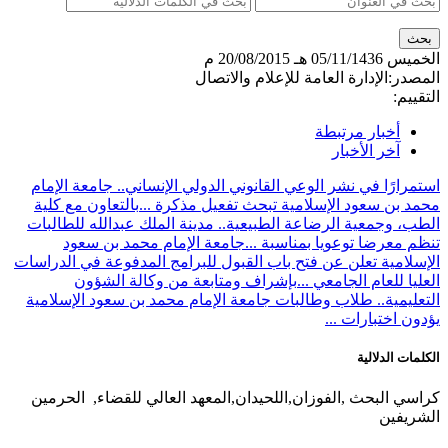
الخميس
05/11/1436 هـ
20/08/2015 م
المصدر:
الإدارة العامة للإعلام والاتصال
التقييم:
أخبار مرتبطة
آخر الأخبار
استمرارًا في نشر الوعي القانوني الدولي الإنساني.. جامعة الإمام
محمد بن سعود الإسلامية تبحث تفعيل مذكرة ...
بالتعاون مع كلية
الطب، وجمعية الرضاعة الطبيعية.. مدينة الملك عبدالله للطالبات
تنظم معرضا توعويا بمناسبة ...
جامعة الإمام محمد بن سعود
الإسلامية تعلن عن فتح باب القبول للبرامج المدفوعة في الدراسات
العليا للعام الجامعي ...
بإشراف ومتابعة من وكالة الشؤون
التعليمية.. طلاب وطالبات جامعة الإمام محمد بن سعود الإسلامية
يؤدون اختبارات ...
الكلمات الدلالية
كراسي البحث ,الفوزان,اللحيدان,المعهد العالي للقضاء, الحرمين
الشريفين