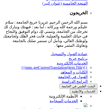
المنحة الخامسة (عنوان كبير)
الخريجون
بسم الله الرحمن الرحيم عزيزنا خريج الجامعة : سلام
عليكم ورحمة الله وبركاته ، أما بعد : فنهنئك ونبارك لك
تخرجك من الجامعة، ونتمنى لك دوام التوفيق والنجاح
في حياتك العلمية والعملية، فأنت فخر لأهلك ولجامعتك
ولوطنك الغالي، ونأمل أن تستمر صلتك بالجامعة
وتعاونك المثمر معها .
عمادة القبول والتسجيل
برنامج خريج
الخدمات الإلكترونية
{{mmc.getCurrentTranslation(item.Title)}}
الكليات و المعاهد
القبول في الجامعة
البرامج الدراسية
البحث العلمي في الجامعة
الخدمات والأنظمة
الأنظمة الإلكترونية
الخدمات السحابية