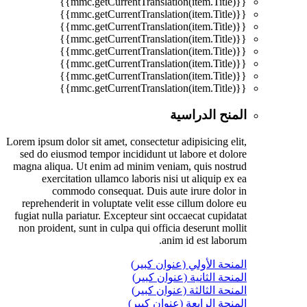
{{mmc.getCurrentTranslation(item.Title)}}
{{mmc.getCurrentTranslation(item.Title)}}
{{mmc.getCurrentTranslation(item.Title)}}
{{mmc.getCurrentTranslation(item.Title)}}
{{mmc.getCurrentTranslation(item.Title)}}
{{mmc.getCurrentTranslation(item.Title)}}
{{mmc.getCurrentTranslation(item.Title)}}
{{mmc.getCurrentTranslation(item.Title)}}
المنح الدراسية
Lorem ipsum dolor sit amet, consectetur adipisicing elit,
sed do eiusmod tempor incididunt ut labore et dolore
magna aliqua. Ut enim ad minim veniam, quis nostrud
exercitation ullamco laboris nisi ut aliquip ex ea
commodo consequat. Duis aute irure dolor in
reprehenderit in voluptate velit esse cillum dolore eu
fugiat nulla pariatur. Excepteur sint occaecat cupidatat
non proident, sunt in culpa qui officia deserunt mollit
anim id est laborum.
المنحة الأولي (عنوان كبير)
المنحة الثانية (عنوان كبير)
المنحة الثالثة (عنوان كبير)
المنحة الرابعة (عنوان كبير)