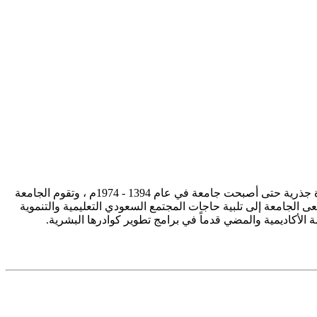
تأسست جامعة الإمام محمد بن سعود الإسلامية ممثلة في كلية الشريعة في سنة 1373هـ 1953م، وتطورت منذ ذلك الحين بصورة جذرية حتى أصبحت جامعة في عام 1394 - 1974م ، وتقوم الجامعة
ى الجامعة إلى تلبية حاجات المجتمع السعودي التعليمية والتنموية
سة الأكاديمية والمضي قدماً في برامج تطوير كوادرها البشرية.