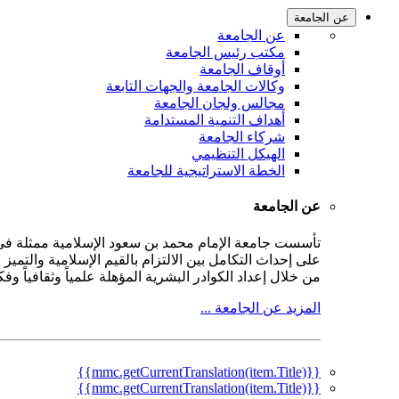
عن الجامعة
عن الجامعة
مكتب رئيس الجامعة
أوقاف الجامعة
وكالات الجامعة والجهات التابعة
مجالس ولجان الجامعة
أهداف التنمية المستدامة
شركاء الجامعة
الهيكل التنظيمي
الخطة الاستراتيجية للجامعة
عن الجامعة
على إحداث التكامل بين الالتزام بالقيم الإسلامية والتمي
من خلال إعداد الكوادر البشرية المؤهلة علمياً وثقافياً و
المزيد عن الجامعة ...
{{mmc.getCurrentTranslation(item.Title)}}
{{mmc.getCurrentTranslation(item.Title)}}