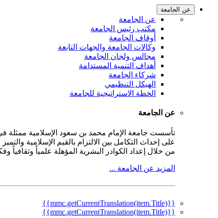
عن الجامعة
عن الجامعة
مكتب رئيس الجامعة
أوقاف الجامعة
وكالات الجامعة والجهات التابعة
مجالس ولجان الجامعة
أهداف التنمية المستدامة
شركاء الجامعة
الهيكل التنظيمي
الخطة الاستراتيجية للجامعة
عن الجامعة
على إحداث التكامل بين الالتزام بالقيم الإسلامية والتمي
من خلال إعداد الكوادر البشرية المؤهلة علمياً وثقافياً و
المزيد عن الجامعة ...
{{mmc.getCurrentTranslation(item.Title)}}
{{mmc.getCurrentTranslation(item.Title)}}