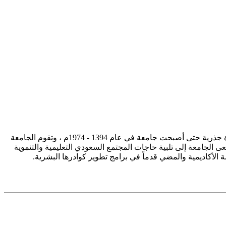
تأسست جامعة الإمام محمد بن سعود الإسلامية ممثلة في كلية الشريعة في سنة 1373هـ 1953م، وتطورت منذ ذلك الحين بصورة جذرية حتى أصبحت جامعة في عام 1394 - 1974م ، وتقوم الجامعة
ى الجامعة إلى تلبية حاجات المجتمع السعودي التعليمية والتنموية
سة الأكاديمية والمضي قدماً في برامج تطوير كوادرها البشرية.