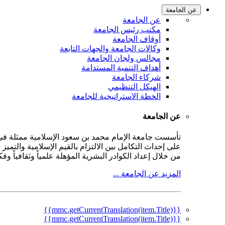
عن الجامعة
عن الجامعة
مكتب رئيس الجامعة
أوقاف الجامعة
وكالات الجامعة والجهات التابعة
مجالس ولجان الجامعة
أهداف التنمية المستدامة
شركاء الجامعة
الهيكل التنظيمي
الخطة الاستراتيجية للجامعة
عن الجامعة
على إحداث التكامل بين الالتزام بالقيم الإسلامية والتمي
من خلال إعداد الكوادر البشرية المؤهلة علمياً وثقافياً و
المزيد عن الجامعة ...
{{mmc.getCurrentTranslation(item.Title)}}
{{mmc.getCurrentTranslation(item.Title)}}