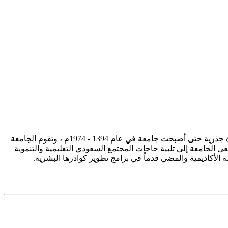
تأسست جامعة الإمام محمد بن سعود الإسلامية ممثلة في كلية الشريعة في سنة 1373هـ 1953م، وتطورت منذ ذلك الحين بصورة جذرية حتى أصبحت جامعة في عام 1394 - 1974م ، وتقوم الجامعة
ى الجامعة إلى تلبية حاجات المجتمع السعودي التعليمية والتنموية
سة الأكاديمية والمضي قدماً في برامج تطوير كوادرها البشرية.