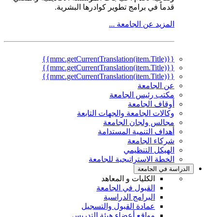
قدماً في برامج تطوير كوادرها البشرية.
المزيد عن الجامعة ...
{{mmc.getCurrentTranslation(item.Title)}}
{{mmc.getCurrentTranslation(item.Title)}}
{{mmc.getCurrentTranslation(item.Title)}}
عن الجامعة
مكتب رئيس الجامعة
أوقاف الجامعة
وكالات الجامعة والجهات التابعة
مجالس ولجان الجامعة
أهداف التنمية المستدامة
شركاء الجامعة
الهيكل التنظيمي
الخطة الاستراتيجية للجامعة
الدراسة في الجامعة
الكليات و المعاهد
القبول في الجامعة
البرامج الدراسية
عمادة القبول والتسجيل
مواقع أعضاء هيئة التدريس