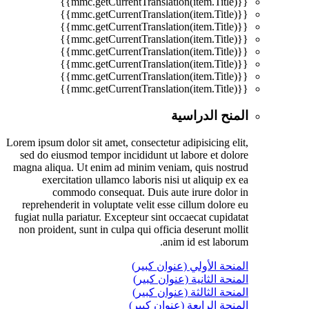
{{mmc.getCurrentTranslation(item.Title)}}
{{mmc.getCurrentTranslation(item.Title)}}
{{mmc.getCurrentTranslation(item.Title)}}
{{mmc.getCurrentTranslation(item.Title)}}
{{mmc.getCurrentTranslation(item.Title)}}
{{mmc.getCurrentTranslation(item.Title)}}
{{mmc.getCurrentTranslation(item.Title)}}
{{mmc.getCurrentTranslation(item.Title)}}
المنح الدراسية
Lorem ipsum dolor sit amet, consectetur adipisicing elit,
sed do eiusmod tempor incididunt ut labore et dolore
magna aliqua. Ut enim ad minim veniam, quis nostrud
exercitation ullamco laboris nisi ut aliquip ex ea
commodo consequat. Duis aute irure dolor in
reprehenderit in voluptate velit esse cillum dolore eu
fugiat nulla pariatur. Excepteur sint occaecat cupidatat
non proident, sunt in culpa qui officia deserunt mollit
anim id est laborum.
المنحة الأولي (عنوان كبير)
المنحة الثانية (عنوان كبير)
المنحة الثالثة (عنوان كبير)
المنحة الرابعة (عنوان كبير)