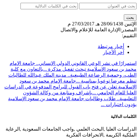
الإثنين
28/06/1438 هـ
27/03/2017 م
المصدر:
الإدارة العامة للإعلام والاتصال
التقييم:
أخبار مرتبطة
آخر الأخبار
استمرارًا في نشر الوعي القانوني الدولي الإنساني.. جامعة الإمام
محمد بن سعود الإسلامية تبحث تفعيل مذكرة ...
بالتعاون مع كلية
الطب، وجمعية الرضاعة الطبيعية.. مدينة الملك عبدالله للطالبات
تنظم معرضا توعويا بمناسبة ...
جامعة الإمام محمد بن سعود
الإسلامية تعلن عن فتح باب القبول للبرامج المدفوعة في الدراسات
العليا للعام الجامعي ...
بإشراف ومتابعة من وكالة الشؤون
التعليمية.. طلاب وطالبات جامعة الإمام محمد بن سعود الإسلامية
يؤدون اختبارات ...
الكلمات الدلالية
الدراسات العليا ,البحث العلمي ,واجب الجامعات السعودية ,الرعاية
الملكية الكريمة ,الانحرافات الفكرية