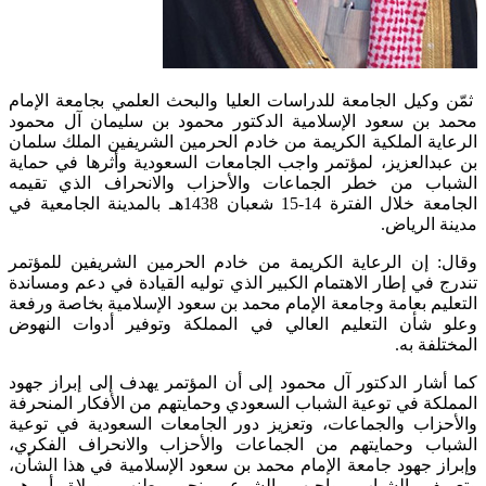
ثمّن وكيل الجامعة للدراسات العليا والبحث العلمي بجامعة الإمام
محمد بن سعود الإسلامية الدكتور محمود بن سليمان آل محمود
الرعاية الملكية الكريمة من خادم الحرمين الشريفين الملك سلمان
بن عبدالعزيز، لمؤتمر واجب الجامعات السعودية وأثرها في حماية
الشباب من خطر الجماعات والأحزاب والانحراف الذي تقيمه
الجامعة خلال الفترة 14-15 شعبان 1438هـ بالمدينة الجامعية في
مدينة الرياض.
وقال: إن الرعاية الكريمة من خادم الحرمين الشريفين للمؤتمر
تندرج في إطار الاهتمام الكبير الذي توليه القيادة في دعم ومساندة
التعليم بعامة وجامعة الإمام محمد بن سعود الإسلامية بخاصة ورفعة
وعلو شأن التعليم العالي في المملكة وتوفير أدوات النهوض
المختلفة به.
كما أشار الدكتور آل محمود إلى أن المؤتمر يهدف إلى إبراز جهود
المملكة في توعية الشباب السعودي وحمايتهم من الأفكار المنحرفة
والأحزاب والجماعات، وتعزيز دور الجامعات السعودية في توعية
الشباب وحمايتهم من الجماعات والأحزاب والانحراف الفكري،
وإبراز جهود جامعة الإمام محمد بن سعود الإسلامية في هذا الشأن،
وتعريف الشباب بواجبهم الشرعي نحو وطنهم وولاة أمرهم