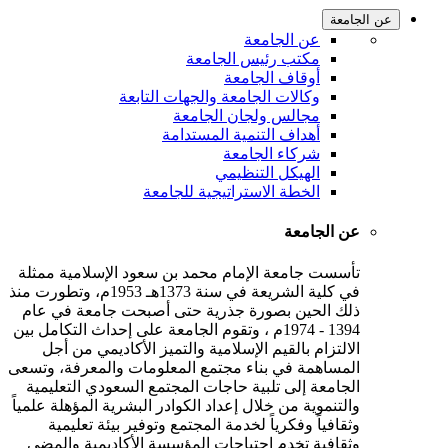
عن الجامعة
عن الجامعة
مكتب رئيس الجامعة
أوقاف الجامعة
وكالات الجامعة والجهات التابعة
مجالس ولجان الجامعة
أهداف التنمية المستدامة
شركاء الجامعة
الهيكل التنظيمي
الخطة الاستراتيجية للجامعة
عن الجامعة
تأسست جامعة الإمام محمد بن سعود الإسلامية ممثلة
في كلية الشريعة في سنة 1373هـ 1953م، وتطورت منذ
ذلك الحين بصورة جذرية حتى أصبحت جامعة في عام
1394 - 1974م ، وتقوم الجامعة على إحداث التكامل بين
الالتزام بالقيم الإسلامية والتميز الأكاديمي من أجل
المساهمة في بناء مجتمع المعلومات والمعرفة، وتسعى
الجامعة إلى تلبية حاجات المجتمع السعودي التعليمية
والتنموية من خلال إعداد الكوادر البشرية المؤهلة علمياً
وثقافياً وفكرياً لخدمة المجتمع وتوفير بيئة تعليمية
وثقافية تخدم احتياجات المؤسسة الأكاديمية والمضي