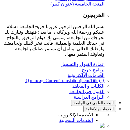
المنحة الخامسة (عنوان كبير)
الخريجون
بسم الله الرحمن الرحيم عزيزنا خريج الجامعة : سلام
عليكم ورحمة الله وبركاته ، أما بعد : فنهنئك ونبارك لك
تخرجك من الجامعة، ونتمنى لك دوام التوفيق والنجاح
في حياتك العلمية والعملية، فأنت فخر لأهلك ولجامعتك
ولوطنك الغالي، ونأمل أن تستمر صلتك بالجامعة
وتعاونك المثمر معها .
عمادة القبول والتسجيل
برنامج خريج
الخدمات الإلكترونية
{{mmc.getCurrentTranslation(item.Title)}}
الكليات و المعاهد
القبول في الجامعة
البرامج الدراسية
البحث العلمي في الجامعة
الخدمات والأنظمة
الأنظمة الإلكترونية
الخدمات السحابية