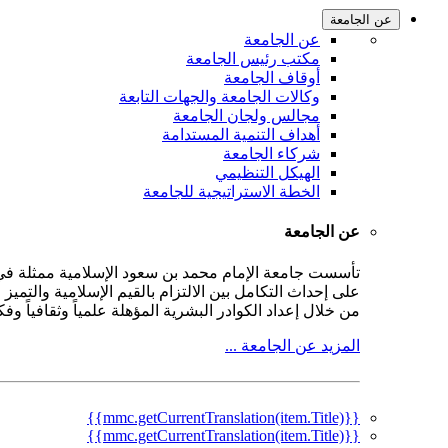
عن الجامعة
عن الجامعة
مكتب رئيس الجامعة
أوقاف الجامعة
وكالات الجامعة والجهات التابعة
مجالس ولجان الجامعة
أهداف التنمية المستدامة
شركاء الجامعة
الهيكل التنظيمي
الخطة الاستراتيجية للجامعة
عن الجامعة
على إحداث التكامل بين الالتزام بالقيم الإسلامية والتمي
من خلال إعداد الكوادر البشرية المؤهلة علمياً وثقافياً و
المزيد عن الجامعة ...
{{mmc.getCurrentTranslation(item.Title)}}
{{mmc.getCurrentTranslation(item.Title)}}