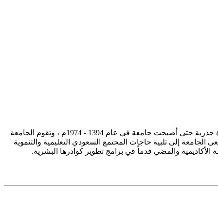
تأسست جامعة الإمام محمد بن سعود الإسلامية ممثلة في كلية الشريعة في سنة 1373هـ 1953م، وتطورت منذ ذلك الحين بصورة جذرية حتى أصبحت جامعة في عام 1394 - 1974م ، وتقوم الجامعة
ى الجامعة إلى تلبية حاجات المجتمع السعودي التعليمية والتنموية
سة الأكاديمية والمضي قدماً في برامج تطوير كوادرها البشرية.