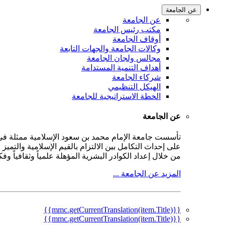
عن الجامعة
عن الجامعة
مكتب رئيس الجامعة
أوقاف الجامعة
وكالات الجامعة والجهات التابعة
مجالس ولجان الجامعة
أهداف التنمية المستدامة
شركاء الجامعة
الهيكل التنظيمي
الخطة الاستراتيجية للجامعة
عن الجامعة
على إحداث التكامل بين الالتزام بالقيم الإسلامية والتمي
من خلال إعداد الكوادر البشرية المؤهلة علمياً وثقافياً و
المزيد عن الجامعة ...
{{mmc.getCurrentTranslation(item.Title)}}
{{mmc.getCurrentTranslation(item.Title)}}