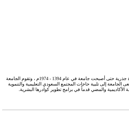
تأسست جامعة الإمام محمد بن سعود الإسلامية ممثلة في كلية الشريعة في سنة 1373هـ 1953م، وتطورت منذ ذلك الحين بصورة جذرية حتى أصبحت جامعة في عام 1394 - 1974م ، وتقوم الجامعة
ى الجامعة إلى تلبية حاجات المجتمع السعودي التعليمية والتنموية
سة الأكاديمية والمضي قدماً في برامج تطوير كوادرها البشرية.