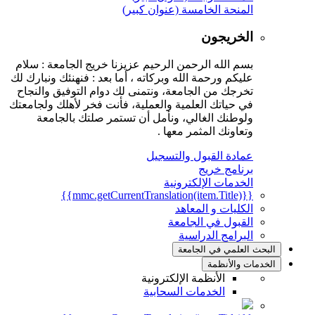
المنحة الخامسة (عنوان كبير)
الخريجون
بسم الله الرحمن الرحيم عزيزنا خريج الجامعة : سلام
عليكم ورحمة الله وبركاته ، أما بعد : فنهنئك ونبارك لك
تخرجك من الجامعة، ونتمنى لك دوام التوفيق والنجاح
في حياتك العلمية والعملية، فأنت فخر لأهلك ولجامعتك
ولوطنك الغالي، ونأمل أن تستمر صلتك بالجامعة
وتعاونك المثمر معها .
عمادة القبول والتسجيل
برنامج خريج
الخدمات الإلكترونية
{{mmc.getCurrentTranslation(item.Title)}}
الكليات و المعاهد
القبول في الجامعة
البرامج الدراسية
البحث العلمي في الجامعة
الخدمات والأنظمة
الأنظمة الإلكترونية
الخدمات السحابية