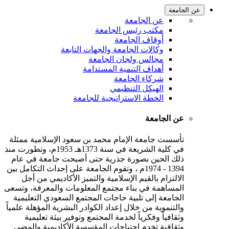
عن الجامعة
عن الجامعة
مكتب رئيس الجامعة
أوقاف الجامعة
وكالات الجامعة والجهات التابعة
مجالس ولجان الجامعة
أهداف التنمية المستدامة
شركاء الجامعة
الهيكل التنظيمي
الخطة الاستراتيجية للجامعة
عن الجامعة
تأسست جامعة الإمام محمد بن سعود الإسلامية ممثلة
في كلية الشريعة في سنة 1373هـ 1953م، وتطورت منذ
ذلك الحين بصورة جذرية حتى أصبحت جامعة في عام
1394 - 1974م ، وتقوم الجامعة على إحداث التكامل بين
الالتزام بالقيم الإسلامية والتميز الأكاديمي من أجل
المساهمة في بناء مجتمع المعلومات والمعرفة، وتسعى
الجامعة إلى تلبية حاجات المجتمع السعودي التعليمية
والتنموية من خلال إعداد الكوادر البشرية المؤهلة علمياً
وثقافياً وفكرياً لخدمة المجتمع وتوفير بيئة تعليمية
وثقافية تخدم احتياجات المؤسسة الأكاديمية والمضي