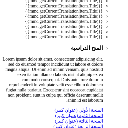
{{mmc.getCurrentTranslation(item.Title)}}
{{mmc.getCurrentTranslation(item.Title)}}
{{mmc.getCurrentTranslation(item.Title)}}
{{mmc.getCurrentTranslation(item.Title)}}
{{mmc.getCurrentTranslation(item.Title)}}
{{mmc.getCurrentTranslation(item.Title)}}
{{mmc.getCurrentTranslation(item.Title)}}
{{mmc.getCurrentTranslation(item.Title)}}
المنح الدراسية
Lorem ipsum dolor sit amet, consectetur adipisicing elit,
sed do eiusmod tempor incididunt ut labore et dolore
magna aliqua. Ut enim ad minim veniam, quis nostrud
exercitation ullamco laboris nisi ut aliquip ex ea
commodo consequat. Duis aute irure dolor in
reprehenderit in voluptate velit esse cillum dolore eu
fugiat nulla pariatur. Excepteur sint occaecat cupidatat
non proident, sunt in culpa qui officia deserunt mollit
anim id est laborum.
المنحة الأولي (عنوان كبير)
المنحة الثانية (عنوان كبير)
المنحة الثالثة (عنوان كبير)
المنحة الرابعة (عنوان كبير)