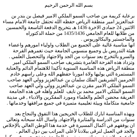
بسم الله الرحمن الرحيم
برعاية كريمة من صاحب السمو الملكي الامير فيصل بن بندر بن
عبدالعزيز امير منطقة الرياض حفظه الله تحتفل جامعة الامام مساء
الاثنين 24 جمادى الاخرة 1436 هـ بتخريج الدفعة التاسعة والخمسين
من طلابها للعام الجامعي 1435/1436 من حملة الدكتوراه
والماجستير والبكالوريوس .
انها مناسبة غالية على الجميع من الطلاب واولياء امورهم واعضاء
هيئة التدريس بل وجميع منسوبي الجامعة حيث تغمرهم الفرحة
والسرو بالتخرج بعد سنوات من الجد والاجتهاد والتحصيل العلمي .
وتزداد هذه الفرحة الغامرة بتشريف صاحب السمو الملكي امير
منطقة الرياض هذه المناسبة السنوية تأكيدا للاهتمام الدائم والعناية
المستمرة التي يوليها ولاة امورنا حفظهم الله وعلى راسهم خادم
الحرمين الشريفين الملك سلمان بن عبدالعزيز وولي العهد صاحب
السمو الملكي الامير مقرن بن عبدالعزيز وولي ولي العهد صاحب
السمو الملكي الامير محمد بن نايف للعلم واهله في هذه الجامعة
العريقة محضن العلم والعلماء ومورد المفكرين والادباء , في مدينة
جامعية متكاملة وبيئة تعليمية متميزة في جميع مرافقها وخدماتها .
وبهذه المناسبة ابارك للطلاب الخريجين هذا التفوق والنجاح بعد
سنوات من الدراسة والمثابرة والاجتهاد, واسال الله سبحانه وتعالى
ان يوفقهم في اكمال المسيرة في خدمة هذا الوطن الغالي بالإخلاص
والجد في العمل لنرقى ببلادنا لأعلى المراتب بين دول العالم .
وادعوهم لان تبقى صلتهم مستمرة بالجامعة بعد تخرجهم, فهي كما