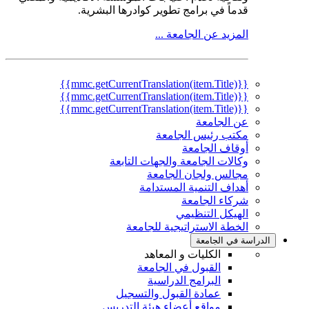
قدماً في برامج تطوير كوادرها البشرية.
المزيد عن الجامعة ...
{{mmc.getCurrentTranslation(item.Title)}}
{{mmc.getCurrentTranslation(item.Title)}}
{{mmc.getCurrentTranslation(item.Title)}}
عن الجامعة
مكتب رئيس الجامعة
أوقاف الجامعة
وكالات الجامعة والجهات التابعة
مجالس ولجان الجامعة
أهداف التنمية المستدامة
شركاء الجامعة
الهيكل التنظيمي
الخطة الاستراتيجية للجامعة
الدراسة في الجامعة
الكليات و المعاهد
القبول في الجامعة
البرامج الدراسية
عمادة القبول والتسجيل
مواقع أعضاء هيئة التدريس