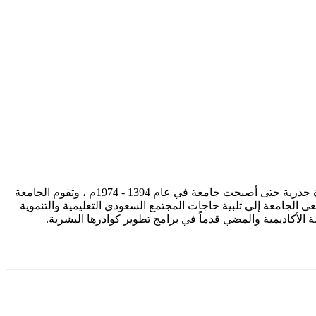
تأسست جامعة الإمام محمد بن سعود الإسلامية ممثلة في كلية الشريعة في سنة 1373هـ 1953م، وتطورت منذ ذلك الحين بصورة جذرية حتى أصبحت جامعة في عام 1394 - 1974م ، وتقوم الجامعة
ى الجامعة إلى تلبية حاجات المجتمع السعودي التعليمية والتنموية
سة الأكاديمية والمضي قدماً في برامج تطوير كوادرها البشرية.