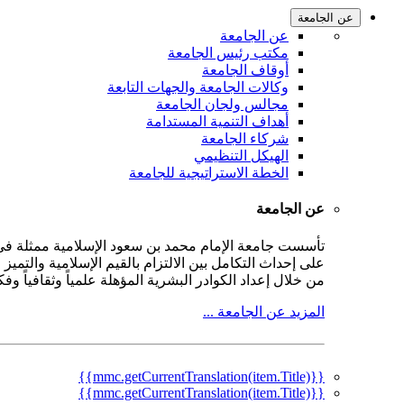
عن الجامعة
عن الجامعة
مكتب رئيس الجامعة
أوقاف الجامعة
وكالات الجامعة والجهات التابعة
مجالس ولجان الجامعة
أهداف التنمية المستدامة
شركاء الجامعة
الهيكل التنظيمي
الخطة الاستراتيجية للجامعة
عن الجامعة
على إحداث التكامل بين الالتزام بالقيم الإسلامية والتمي
من خلال إعداد الكوادر البشرية المؤهلة علمياً وثقافياً و
المزيد عن الجامعة ...
{{mmc.getCurrentTranslation(item.Title)}}
{{mmc.getCurrentTranslation(item.Title)}}