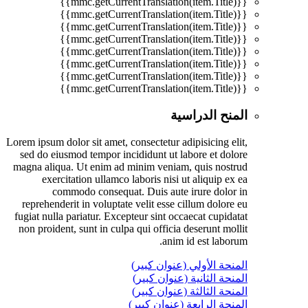
{{mmc.getCurrentTranslation(item.Title)}}
{{mmc.getCurrentTranslation(item.Title)}}
{{mmc.getCurrentTranslation(item.Title)}}
{{mmc.getCurrentTranslation(item.Title)}}
{{mmc.getCurrentTranslation(item.Title)}}
{{mmc.getCurrentTranslation(item.Title)}}
{{mmc.getCurrentTranslation(item.Title)}}
{{mmc.getCurrentTranslation(item.Title)}}
المنح الدراسية
Lorem ipsum dolor sit amet, consectetur adipisicing elit,
sed do eiusmod tempor incididunt ut labore et dolore
magna aliqua. Ut enim ad minim veniam, quis nostrud
exercitation ullamco laboris nisi ut aliquip ex ea
commodo consequat. Duis aute irure dolor in
reprehenderit in voluptate velit esse cillum dolore eu
fugiat nulla pariatur. Excepteur sint occaecat cupidatat
non proident, sunt in culpa qui officia deserunt mollit
anim id est laborum.
المنحة الأولي (عنوان كبير)
المنحة الثانية (عنوان كبير)
المنحة الثالثة (عنوان كبير)
المنحة الرابعة (عنوان كبير)