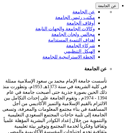
عن الجامعة
عن الجامعة
مكتب رئيس الجامعة
أوقاف الجامعة
وكالات الجامعة والجهات التابعة
مجالس ولجان الجامعة
أهداف التنمية المستدامة
شركاء الجامعة
الهيكل التنظيمي
الخطة الاستراتيجية للجامعة
عن الجامعة
تأسست جامعة الإمام محمد بن سعود الإسلامية ممثلة
في كلية الشريعة في سنة 1373هـ 1953م، وتطورت منذ
ذلك الحين بصورة جذرية حتى أصبحت جامعة في عام
1394 - 1974م ، وتقوم الجامعة على إحداث التكامل بين
الالتزام بالقيم الإسلامية والتميز الأكاديمي من أجل
المساهمة في بناء مجتمع المعلومات والمعرفة، وتسعى
الجامعة إلى تلبية حاجات المجتمع السعودي التعليمية
والتنموية من خلال إعداد الكوادر البشرية المؤهلة علمياً
وثقافياً وفكرياً لخدمة المجتمع وتوفير بيئة تعليمية
وثقافية تخدم احتياجات المؤسسة الأكاديمية والمضي