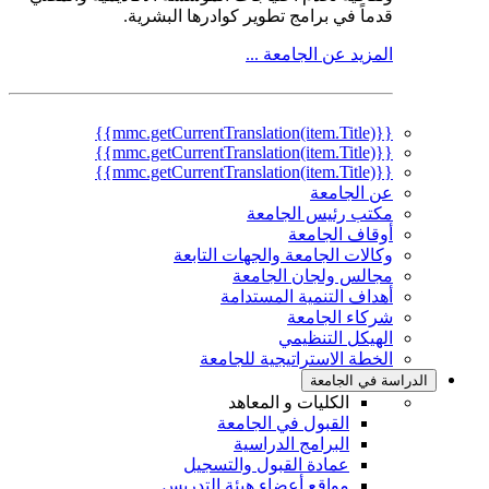
قدماً في برامج تطوير كوادرها البشرية.
المزيد عن الجامعة ...
{{mmc.getCurrentTranslation(item.Title)}}
{{mmc.getCurrentTranslation(item.Title)}}
{{mmc.getCurrentTranslation(item.Title)}}
عن الجامعة
مكتب رئيس الجامعة
أوقاف الجامعة
وكالات الجامعة والجهات التابعة
مجالس ولجان الجامعة
أهداف التنمية المستدامة
شركاء الجامعة
الهيكل التنظيمي
الخطة الاستراتيجية للجامعة
الدراسة في الجامعة
الكليات و المعاهد
القبول في الجامعة
البرامج الدراسية
عمادة القبول والتسجيل
مواقع أعضاء هيئة التدريس