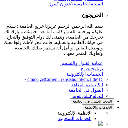
المنحة الخامسة (عنوان كبير)
الخريجون
بسم الله الرحمن الرحيم عزيزنا خريج الجامعة : سلام
عليكم ورحمة الله وبركاته ، أما بعد : فنهنئك ونبارك لك
تخرجك من الجامعة، ونتمنى لك دوام التوفيق والنجاح
في حياتك العلمية والعملية، فأنت فخر لأهلك ولجامعتك
ولوطنك الغالي، ونأمل أن تستمر صلتك بالجامعة
وتعاونك المثمر معها .
عمادة القبول والتسجيل
برنامج خريج
الخدمات الإلكترونية
{{mmc.getCurrentTranslation(item.Title)}}
الكليات و المعاهد
القبول في الجامعة
البرامج الدراسية
البحث العلمي في الجامعة
الخدمات والأنظمة
الأنظمة الإلكترونية
الخدمات السحابية