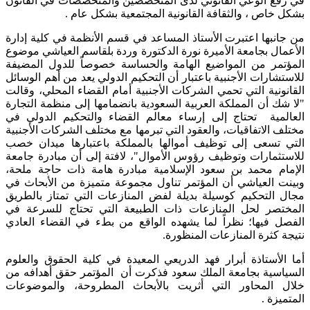
في رفع الوعي القانوني لدى المتخصصين والمتخصصات في القانون
بشكل خاص ، والثقافة القانونية المجتمعية بشكل عام .
من جانبها اعتبرت الأستاذ المساعد في قسم الأنظمة في كلية إدارة
الأعمال بجامعة الأميرة نورة الدكتورة وردة بلقاسم العياشي موضوع
المؤتمر من المواضيع الهامة والحساسة خصوصاً للدول المضيفة
للاستشارات الأجنبية باعتبار أن التحكيم الدولي يعد من أهم الوسائل
القانونية التي تحمي الشركات الأجنبية أمام القضاء المحلي، وقالت
"لا شك أن المملكة العربية السعودية بانضمامها إلى منظمة التجارة
العالمية تحتاج إلى إرساء معالم القضاء والتحكيم الدولي في
مختلف الاتفاقيات، والعقود التي تبرمها مع مختلف الشركات الأجنبية
التي تسعى إلى توظيف أموالها بالمملكة باعتبارها ميدان خصب
للاستثمارات وتوظيف رؤوس الأموال"، لافتة إلى أن مبادرة جامعة
الإمام محمد بن سعود الإسلامية مبادرة هامة ذات حاجة ملحة،
وبينت العياشي أن المؤتمر تناول مجموعة متميزة من الأبحاث في
مجال التحكيم كوسيلة بديلة لفض المنازعات التي تمتاز بالطريق
المختصر لحل المنازعات ذات الطبيعة التي تحتاج للسرعة في
الفصل فيها؛ نظراً لما يشهده الواقع من بطء في القضاء العادي
نتيجة كثرة المنازعات المنظورة.
أما الأستاذة أبرار فهد الدريعي المعيدة في كلية الحقوق والعلوم
السياسية بجامعة الملك سعود فذكرت أن المؤتمر حقق أهدافه من
خلال المحاور التي أثريت بالأبحاث المطروحة، والموضوعات
المتميزة .