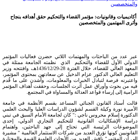
والمتخصصين
أكاديميات وقانونيات: مؤتمر القضاء والتحكيم حقق أهدافه بنجاح
وأثرى المهتمين والمتخصصين
عبر عدد من الباحثات والمهتمات اللاتي حضرن فعاليات المؤتمر
الدولي الأول للقضاء والتحكيم الذي نظمته الجامعة ممثلة في
المعهد العالي للقضاء، خلال الفترة 28-1436/12/29هـ، وافتتحه وزير
التعليم العالي الدكتور عزام الدخيل عن سعادتهن بمحتوى المؤتمر،
واعتبرنه فرصة لتبادل الخبرات والمعلومات، وأشدن على ما قُدم
فيه من بحوث وأوراق عمل أثرت الجلسات، وحققت أهداف المؤتمر
الرامية إلى إرساء قواعد العدالة والمساواة في المجتمع.
قالت أستاذ القانون الجنائي المساعد بقسم الأنظمة في جامعة
الأميرة نورة وكيلة القسم لشؤون الدراسات العليا والبحث العلمي
الدكتورة إسلام محروس ناجي :" كان لجامعة الأمام السبق في تبني
دراسة الإشكاليات القانونية للتحكيم التجاري الدولي، إحدى
الموضوعات الرئيسة التي تحتاج إلى جهد الباحثين، واهتمام
القانونيين كونها تؤرق العديد من شركات الاستثمار العالمية " مشيرة
إلى أن المؤتمر" ناقش العديد من الأبحاث العلمية القيمة والمختارة