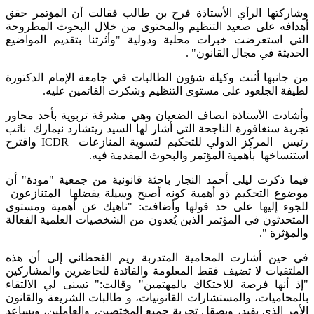
وشاركتها الرأي الأستاذة فرح بن طالب فقالت أن المؤتمر حقق
أهدافه على صعيد التنظيم والمحتوى من خلال البحوث المطروحة
التي استعرضت خبرات محلية ودولية "وأثرتنا بتقديم المواضيع
الحديثة في مجال القانون" .
من جانبها أثنت وكيلة شؤون الطالبات في جامعة الإمام الدكتورة
لطيفة الجلعود على مستوى التنظيم وشكرت القائمين عليه.
وأشادت الأستاذة انصاف الضعيان وهي مشرفة تربوية بأحد محاور
تجربة سنغافورة الناجحة التي أشار لها السيد ريتشارد نيمارك نائب
رئيس المركز الدولي للتحكيم لتسوية المنازعات ICDR واقترح
استنساخها بأهمية المؤتمر والبحوث المقدمة فيه.
فيما ذكرت ليلى أحمد النجار باحثة قانونية من جمعية "مودة" أن
موضوع التحكيم ذو أهمية كونه أصبح وسيلة يفضلها المتنازعون
للجوء إليها على حد قولها وأضافت: "ناهيك عن أهمية ومستوى
المتحدثون في المؤتمر الذين يُعدون من الشخصيات العلمية الفعالة
والمؤثرة ".
في حين أشارت المحامية المتدربة ريم القحطاني إلى أن هذه
الملتقيات لا تضيف فقط المعلومة والفائدة للحاضرين والمشاركين
"إذ أنها فرصة للاحتكاك بالمهتمين" وقالت:" تسنى لي الالتقاء
بالمحاميات، والمستشارات القانونيات، و طالبات الشريعة والقانون
الأمر الذي يفيد، ويصقل تجربة جميع المختصين، والعاملين، ويساعد