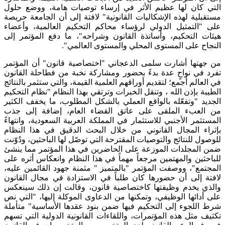
التي كان لها عظيم الأثر في إرساء توصيات هامة، ووضع حلول
مستقبلية لهذه الإشكاليات القانونية" لافتة إلى أن الجامعة حريصة
على "التمثيل الدولي لرؤساء محاكم التحكيم العالمية، وأعضاء
هيئات التحكيم، وأساتذة القانون وشراحه"، ما دفع المؤتمر إلى
النجاح على المستوى المحلي والمستوى العالمي".
من جهتها أشارت سلمى الدعجاني "اختصاصية قانون" أن المؤتمر
تفرد في نواحٍ عدة بدءً بحضور ومشاركة نخبة من فطاحلة القانون
في العالم أجمع؛ لتقديم أوراقهم العلمية القيمة، والتي ستثمر بالنتائج
الطيبة بإذن الله ، وتنقل الخبرات وترتقي بهذا النظام "نظام التحكيم
الجديد "وتفعّله بالواقع العملي بالشكل المطلوب، ما يخفف الكثير
من العبء الملقى على عاتق القضاء العام، إضافة إلى جذب
المستثمر الأجنبي للاستثمار في المملكة العربية السعودية، وانتهاءً
بإثراء المجال القانوني من خلال البحث الدقيق في هذا النظام
للوصول للنتائج والتوصيات المقترحة التي توصّل لها الباحثين، ودُوّنت
ضمن المجلدات الموزعة على الحاضرين في هذا المؤتمر مما ينشئ
للباحثين والمهتمين مرجعاً مهماً في هذا النظام وانعكاس أثره على
المجتمع"، ووصفت المؤتمر "بالمتميز " مثمنة جهود القائمين عليه،
لافتة إلى أن حضورها كان طلباً في الاستزادة في مجال القانون
والذي يخدم وظيفتها كاختصاصية قانون، وقالت إن ذلك سينعكس
على أدائها الوظيفي، وتمكنها من الدعاوى الموكلة إليها، "التي نص
شرط اللجوء إلى التحكيم فيها ضمن بنود عقدها الأساسية" متأملة
تكثيف مثل هذه المؤتمرات، واللقاءات القانونية الدولية التي تسهم