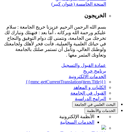
المنحة الخامسة (عنوان كبير)
الخريجون
بسم الله الرحمن الرحيم عزيزنا خريج الجامعة : سلام
عليكم ورحمة الله وبركاته ، أما بعد : فنهنئك ونبارك لك
تخرجك من الجامعة، ونتمنى لك دوام التوفيق والنجاح
في حياتك العلمية والعملية، فأنت فخر لأهلك ولجامعتك
ولوطنك الغالي، ونأمل أن تستمر صلتك بالجامعة
وتعاونك المثمر معها .
عمادة القبول والتسجيل
برنامج خريج
الخدمات الإلكترونية
{{mmc.getCurrentTranslation(item.Title)}}
الكليات و المعاهد
القبول في الجامعة
البرامج الدراسية
البحث العلمي في الجامعة
الخدمات والأنظمة
الأنظمة الإلكترونية
الخدمات السحابية