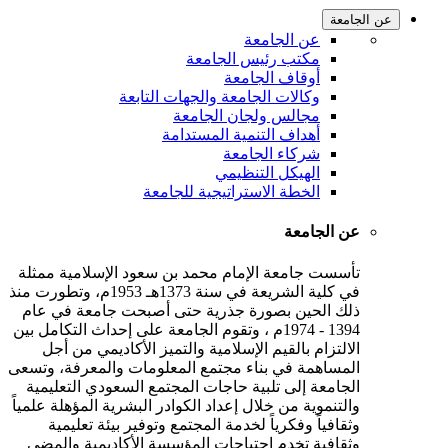
عن الجامعة
عن الجامعة
مكتب رئيس الجامعة
أوقاف الجامعة
وكالات الجامعة والجهات التابعة
مجالس ولجان الجامعة
أهداف التنمية المستدامة
شركاء الجامعة
الهيكل التنظيمي
الخطة الاستراتيجية للجامعة
عن الجامعة
تأسست جامعة الإمام محمد بن سعود الإسلامية ممثلة
في كلية الشريعة في سنة 1373هـ 1953م، وتطورت منذ
ذلك الحين بصورة جذرية حتى أصبحت جامعة في عام
1394 - 1974م ، وتقوم الجامعة على إحداث التكامل بين
الالتزام بالقيم الإسلامية والتميز الأكاديمي من أجل
المساهمة في بناء مجتمع المعلومات والمعرفة، وتسعى
الجامعة إلى تلبية حاجات المجتمع السعودي التعليمية
والتنموية من خلال إعداد الكوادر البشرية المؤهلة علمياً
وثقافياً وفكرياً لخدمة المجتمع وتوفير بيئة تعليمية
وثقافية تخدم احتياجات المؤسسة الأكاديمية والمضي