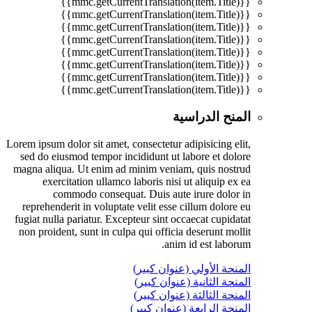
{{mmc.getCurrentTranslation(item.Title)}}
{{mmc.getCurrentTranslation(item.Title)}}
{{mmc.getCurrentTranslation(item.Title)}}
{{mmc.getCurrentTranslation(item.Title)}}
{{mmc.getCurrentTranslation(item.Title)}}
{{mmc.getCurrentTranslation(item.Title)}}
{{mmc.getCurrentTranslation(item.Title)}}
{{mmc.getCurrentTranslation(item.Title)}}
المنح الدراسية
Lorem ipsum dolor sit amet, consectetur adipisicing elit,
sed do eiusmod tempor incididunt ut labore et dolore
magna aliqua. Ut enim ad minim veniam, quis nostrud
exercitation ullamco laboris nisi ut aliquip ex ea
commodo consequat. Duis aute irure dolor in
reprehenderit in voluptate velit esse cillum dolore eu
fugiat nulla pariatur. Excepteur sint occaecat cupidatat
non proident, sunt in culpa qui officia deserunt mollit
anim id est laborum.
المنحة الأولي (عنوان كبير)
المنحة الثانية (عنوان كبير)
المنحة الثالثة (عنوان كبير)
المنحة الرابعة (عنوان كبير)