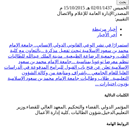
الخميس
02/01/1437 هـ
15/10/2015 م
المصدر:
الإدارة العامة للإعلام والاتصال
التقييم:
أخبار مرتبطة
آخر الأخبار
استمرارًا في نشر الوعي القانوني الدولي الإنساني.. جامعة الإمام
محمد بن سعود الإسلامية تبحث تفعيل مذكرة ...
بالتعاون مع كلية
الطب، وجمعية الرضاعة الطبيعية.. مدينة الملك عبدالله للطالبات
تنظم معرضا توعويا بمناسبة ...
جامعة الإمام محمد بن سعود
الإسلامية تعلن عن فتح باب القبول للبرامج المدفوعة في الدراسات
العليا للعام الجامعي ...
بإشراف ومتابعة من وكالة الشؤون
التعليمية.. طلاب وطالبات جامعة الإمام محمد بن سعود الإسلامية
يؤدون اختبارات ...
الكلمات الدلالية
المؤتمر الدولي ,القضاء والتحكيم ,المعهد العالي للقضاء,وزير
التعليم,الدخيل,شؤون الطالبات ,كلية إدارة الأعمال
الروابط الهامة