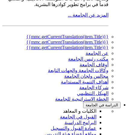
قدماً في برامج تطوير كوادرها البشرية.
المزيد عن الجامعة ...
{{mmc.getCurrentTranslation(item.Title)}}
{{mmc.getCurrentTranslation(item.Title)}}
{{mmc.getCurrentTranslation(item.Title)}}
عن الجامعة
مكتب رئيس الجامعة
أوقاف الجامعة
وكالات الجامعة والجهات التابعة
مجالس ولجان الجامعة
أهداف التنمية المستدامة
شركاء الجامعة
الهيكل التنظيمي
الخطة الاستراتيجية للجامعة
الدراسة في الجامعة
الكليات و المعاهد
القبول في الجامعة
البرامج الدراسية
عمادة القبول والتسجيل
مواقع أعضاء هيئة التدريس