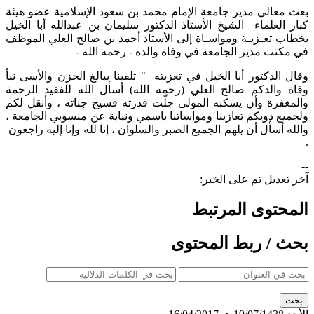
بعث معالي مدير جامعة الإمام محمد بن سعود الإسلامية عضو هيئة
كبار العلماء الشيخ الأستاذ الدكتور سليمان بن عبدالله أبا الخيل
بخطاب تعـزيـة ومواسـاة إلى الأستاذ أحمد بن صالح العلي الموظف
في مكتب مدير الجامعة في وفاة والده - رحمه الله -
وقال الدكتور أبا الخيل في تعزيته " تلقينا ببالغ الحزن والأسى نبأ
وفاة والدكم صالح العلي (رحمه الله) أسأل الله للفقيد الرحمة
والمغفرة وأن يسكنه المولى جلّت قدرته فسيح جناته ، وأنقل لكم
ولجميع ذويكم تعازينا ومواساتنا باسمي ونيابة عن منسوبي الجامعة ،
والله أسأل أن يلهم الجميع الصبر والسلوان ، إنا لله وإنا إليه راجعون
.​
--
آخر تعديل تم على الخبر:
المحتوى المرتبط
بحث / ربط المحتوى