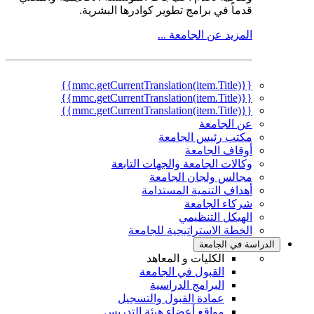
قدماً في برامج تطوير كوادرها البشرية.
المزيد عن الجامعة ...
{{mmc.getCurrentTranslation(item.Title)}}
{{mmc.getCurrentTranslation(item.Title)}}
{{mmc.getCurrentTranslation(item.Title)}}
عن الجامعة
مكتب رئيس الجامعة
أوقاف الجامعة
وكالات الجامعة والجهات التابعة
مجالس ولجان الجامعة
أهداف التنمية المستدامة
شركاء الجامعة
الهيكل التنظيمي
الخطة الاستراتيجية للجامعة
الدراسة في الجامعة
الكليات و المعاهد
القبول في الجامعة
البرامج الدراسية
عمادة القبول والتسجيل
مواقع أعضاء هيئة التدريس