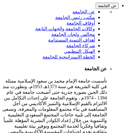
عن الجامعة
عن الجامعة
مكتب رئيس الجامعة
أوقاف الجامعة
وكالات الجامعة والجهات التابعة
مجالس ولجان الجامعة
أهداف التنمية المستدامة
شركاء الجامعة
الهيكل التنظيمي
الخطة الاستراتيجية للجامعة
عن الجامعة
تأسست جامعة الإمام محمد بن سعود الإسلامية ممثلة
في كلية الشريعة في سنة 1373هـ 1953م، وتطورت منذ
ذلك الحين بصورة جذرية حتى أصبحت جامعة في عام
1394 - 1974م ، وتقوم الجامعة على إحداث التكامل بين
الالتزام بالقيم الإسلامية والتميز الأكاديمي من أجل
المساهمة في بناء مجتمع المعلومات والمعرفة، وتسعى
الجامعة إلى تلبية حاجات المجتمع السعودي التعليمية
والتنموية من خلال إعداد الكوادر البشرية المؤهلة علمياً
وثقافياً وفكرياً لخدمة المجتمع وتوفير بيئة تعليمية
وثقافية تخدم احتياجات المؤسسة الأكاديمية والمضي