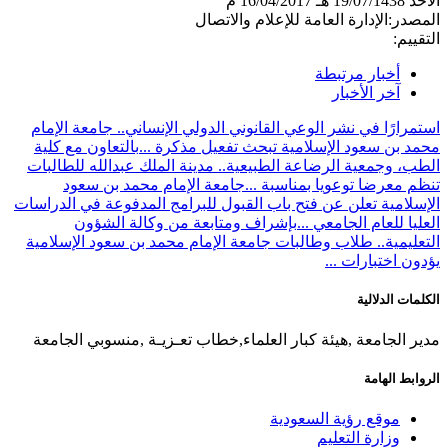
الأحد
19/07/1438 هـ
16/04/2017 م
المصدر:
الإدارة العامة للإعلام والاتصال
التقييم:
أخبار مرتبطة
آخر الأخبار
استمرارًا في نشر الوعي القانوني الدولي الإنساني.. جامعة الإمام
محمد بن سعود الإسلامية تبحث تفعيل مذكرة ...
بالتعاون مع كلية
الطب، وجمعية الرضاعة الطبيعية.. مدينة الملك عبدالله للطالبات
تنظم معرضا توعويا بمناسبة ...
جامعة الإمام محمد بن سعود
الإسلامية تعلن عن فتح باب القبول للبرامج المدفوعة في الدراسات
العليا للعام الجامعي ...
بإشراف ومتابعة من وكالة الشؤون
التعليمية.. طلاب وطالبات جامعة الإمام محمد بن سعود الإسلامية
يؤدون اختبارات ...
الكلمات الدلالية
مدير الجامعة ,هيئة كبار العلماء,خطاب تعـزيـة ,منسوبي الجامعة
الروابط الهامة
موقع رؤية السعودية
وزارة التعليم