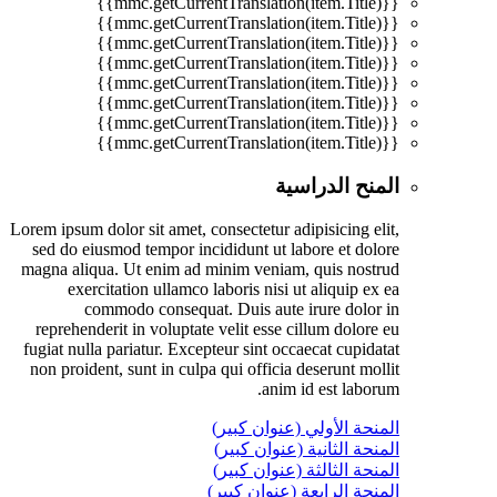
{{mmc.getCurrentTranslation(item.Title)}}
{{mmc.getCurrentTranslation(item.Title)}}
{{mmc.getCurrentTranslation(item.Title)}}
{{mmc.getCurrentTranslation(item.Title)}}
{{mmc.getCurrentTranslation(item.Title)}}
{{mmc.getCurrentTranslation(item.Title)}}
{{mmc.getCurrentTranslation(item.Title)}}
{{mmc.getCurrentTranslation(item.Title)}}
المنح الدراسية
Lorem ipsum dolor sit amet, consectetur adipisicing elit,
sed do eiusmod tempor incididunt ut labore et dolore
magna aliqua. Ut enim ad minim veniam, quis nostrud
exercitation ullamco laboris nisi ut aliquip ex ea
commodo consequat. Duis aute irure dolor in
reprehenderit in voluptate velit esse cillum dolore eu
fugiat nulla pariatur. Excepteur sint occaecat cupidatat
non proident, sunt in culpa qui officia deserunt mollit
anim id est laborum.
المنحة الأولي (عنوان كبير)
المنحة الثانية (عنوان كبير)
المنحة الثالثة (عنوان كبير)
المنحة الرابعة (عنوان كبير)