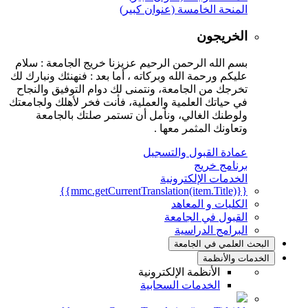
المنحة الخامسة (عنوان كبير)
الخريجون
بسم الله الرحمن الرحيم عزيزنا خريج الجامعة : سلام
عليكم ورحمة الله وبركاته ، أما بعد : فنهنئك ونبارك لك
تخرجك من الجامعة، ونتمنى لك دوام التوفيق والنجاح
في حياتك العلمية والعملية، فأنت فخر لأهلك ولجامعتك
ولوطنك الغالي، ونأمل أن تستمر صلتك بالجامعة
وتعاونك المثمر معها .
عمادة القبول والتسجيل
برنامج خريج
الخدمات الإلكترونية
{{mmc.getCurrentTranslation(item.Title)}}
الكليات و المعاهد
القبول في الجامعة
البرامج الدراسية
البحث العلمي في الجامعة
الخدمات والأنظمة
الأنظمة الإلكترونية
الخدمات السحابية