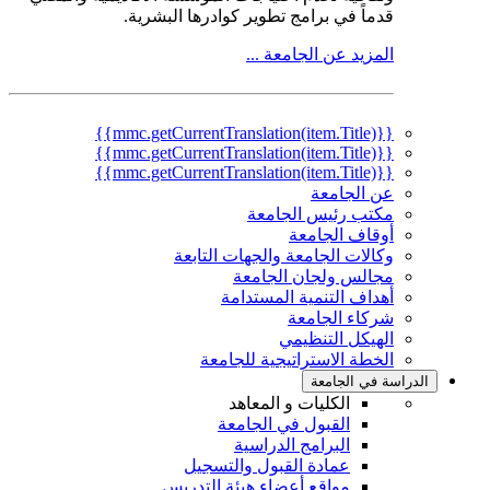
قدماً في برامج تطوير كوادرها البشرية.
المزيد عن الجامعة ...
{{mmc.getCurrentTranslation(item.Title)}}
{{mmc.getCurrentTranslation(item.Title)}}
{{mmc.getCurrentTranslation(item.Title)}}
عن الجامعة
مكتب رئيس الجامعة
أوقاف الجامعة
وكالات الجامعة والجهات التابعة
مجالس ولجان الجامعة
أهداف التنمية المستدامة
شركاء الجامعة
الهيكل التنظيمي
الخطة الاستراتيجية للجامعة
الدراسة في الجامعة
الكليات و المعاهد
القبول في الجامعة
البرامج الدراسية
عمادة القبول والتسجيل
مواقع أعضاء هيئة التدريس