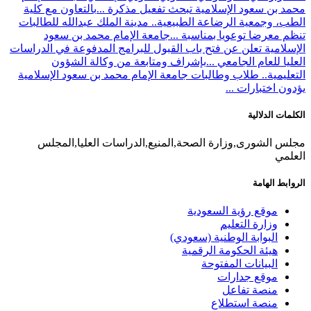
محمد بن سعود الإسلامية تبحث تفعيل مذكرة ...
بالتعاون مع كلية
الطب، وجمعية الرضاعة الطبيعية.. مدينة الملك عبدالله للطالبات
تنظم معرضا توعويا بمناسبة ...
جامعة الإمام محمد بن سعود
الإسلامية تعلن عن فتح باب القبول للبرامج المدفوعة في الدراسات
العليا للعام الجامعي ...
بإشراف ومتابعة من وكالة الشؤون
التعليمية.. طلاب وطالبات جامعة الإمام محمد بن سعود الإسلامية
يؤدون اختبارات ...
الكلمات الدلالية
مجلس الشورى,وزارة الصحة,المنيع,الدراسات العليا,المجلس
العلمي
الروابط الهامة
موقع رؤية السعودية
وزارة التعليم
البوابة الوطنية (سعودي)
هيئة الحكومة الرقمية
البيانات المفتوحة
موقع جدارات
منصة تفاعل
منصة استطلاع