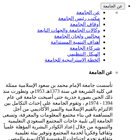
عن الجامعة
عن الجامعة
مكتب رئيس الجامعة
أوقاف الجامعة
وكالات الجامعة والجهات التابعة
مجالس ولجان الجامعة
أهداف التنمية المستدامة
شركاء الجامعة
الهيكل التنظيمي
الخطة الاستراتيجية للجامعة
عن الجامعة
تأسست جامعة الإمام محمد بن سعود الإسلامية ممثلة
في كلية الشريعة في سنة 1373هـ 1953م، وتطورت منذ
ذلك الحين بصورة جذرية حتى أصبحت جامعة في عام
1394 - 1974م ، وتقوم الجامعة على إحداث التكامل بين
الالتزام بالقيم الإسلامية والتميز الأكاديمي من أجل
المساهمة في بناء مجتمع المعلومات والمعرفة، وتسعى
الجامعة إلى تلبية حاجات المجتمع السعودي التعليمية
والتنموية من خلال إعداد الكوادر البشرية المؤهلة علمياً
وثقافياً وفكرياً لخدمة المجتمع وتوفير بيئة تعليمية
وثقافية تخدم احتياجات المؤسسة الأكاديمية والمضي