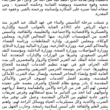
شعبه وقوة شخصيته وموهبته القيادية وحكمته المتميزة ، ومن
صفاته أيضاً صبره على المكاره وإنسانيته ورحمته بالغير، وعفوه عند
المقدرة.
و شملت مرحلة التأسيس والبناء في عهد الملك عبد العزيز منذ
دخوله الرياض عام 1902م العناية بالجوانب الدينية والإدارية
والعسكرية والاقتصادية والاجتماعية، والتعليمية، والثقافية، وتأسيس
العديد من المؤسسات الإدارية، منها: المجالس الإدارية، ومجلس
الوكلاء، ومجلس الشورى، وإدارة المقاطعات، ورئاسة القضاء،
والمحاكم الشرعية، ووزارة الخارجية، ووزارة المالية ووزارة الدفاع،
ووزارة المواصلات، ووزارة الصحة، ووزارة الداخلية، ومؤسسة النقد
العربي السعودي، وغيرها من الوزارات والإدارات المتعددة، كما
شملت عناية الملك عبد العزيز الحجاج والزوار والمعتمرين إلى بيت
الله الحرام، فتم في عهده تنظيم الخدمات المقدمة للحجاج
وتطويرها، حيث أمر بتوسعة الحرمين الشريفين وتأسيس المديرية
العامة للحج وإنشاء المحاجر الصحية، وإيصال مياه الشرب للأماكن
المقدسة، وتقديم أفضل الخدمات لضيوف الرحمن والأماكن
المقدسة إذ بادر بوضع نظام للحجاج وأشرف بنفسه على تنفيذه
ليضمن لهم أكبر قدر من الراحة والأمن والطمأنينة وحفظ أرواحهم
وأموالهم، كما اتخذ من التدابير ما يمنع استغلالهم وفرض تعريفات
بأجور عادية لنقلهم بين الأماكن المقدسة، وعمل على توفير مياه
الشرب والأغذية وكل مستلزمات الحياة ووسائل الراحة لهم، واهتم
بنشر العلم والثقافة على أسس إسلامية راسخة، وحارب الجهل بين