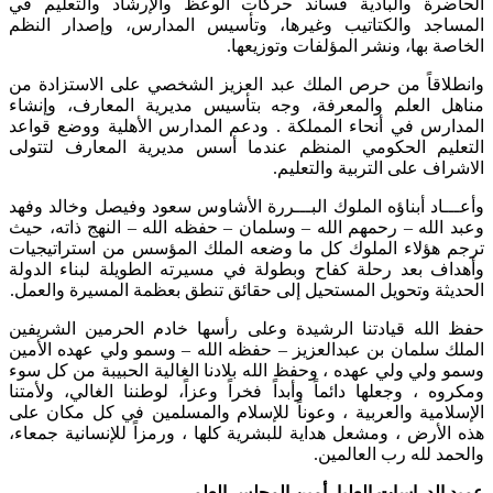
الحاضرة والبادية فساند حركات الوعظ والإرشاد والتعليم في
المساجد والكتاتيب وغيرها، وتأسيس المدارس، وإصدار النظم
الخاصة بها، ونشر المؤلفات وتوزيعها.
وانطلاقاً من حرص الملك عبد العزيز الشخصي على الاستزادة من
مناهل العلم والمعرفة، وجه بتأسيس مديرية المعارف، وإنشاء
المدارس في أنحاء المملكة . ودعم المدارس الأهلية ووضع قواعد
التعليم الحكومي المنظم عندما أسس مديرية المعارف لتتولى
الاشراف على التربية والتعليم.
وأعـــاد أبناؤه الملوك البـــررة الأشاوس سعود وفيصل وخالد وفهد
وعبد الله – رحمهم الله – وسلمان – حفظه الله – النهج ذاته، حيث
ترجم هؤلاء الملوك كل ما وضعه الملك المؤسس من استراتيجيات
وأهداف بعد رحلة كفاح وبطولة في مسيرته الطويلة لبناء الدولة
الحديثة وتحويل المستحيل إلى حقائق تنطق بعظمة المسيرة والعمل.
حفظ الله قيادتنا الرشيدة وعلى رأسها خادم الحرمين الشريفين
الملك سلمان بن عبدالعزيز – حفظه الله – وسمو ولي عهده الأمين
وسمو ولي ولي عهده ، وحفظ الله بلادنا الغالية الحبيبة من كل سوء
ومكروه ، وجعلها دائماً وأبداً فخراً وعزاً، لوطننا الغالي، ولأمتنا
الإسلامية والعربية ، وعوناً للإسلام والمسلمين في كل مكان على
هذه الأرض ، ومشعل هداية للبشرية كلها ، ورمزاً للإنسانية جمعاء،
والحمد لله رب العالمين.
عميد الدراسات العليا، أمين المجلس العلمي