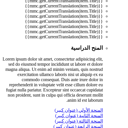
{{mmc.getCurrentTranslation(item.Title)}}
{{mmc.getCurrentTranslation(item.Title)}}
{{mmc.getCurrentTranslation(item.Title)}}
{{mmc.getCurrentTranslation(item.Title)}}
{{mmc.getCurrentTranslation(item.Title)}}
{{mmc.getCurrentTranslation(item.Title)}}
{{mmc.getCurrentTranslation(item.Title)}}
{{mmc.getCurrentTranslation(item.Title)}}
المنح الدراسية
Lorem ipsum dolor sit amet, consectetur adipisicing elit,
sed do eiusmod tempor incididunt ut labore et dolore
magna aliqua. Ut enim ad minim veniam, quis nostrud
exercitation ullamco laboris nisi ut aliquip ex ea
commodo consequat. Duis aute irure dolor in
reprehenderit in voluptate velit esse cillum dolore eu
fugiat nulla pariatur. Excepteur sint occaecat cupidatat
non proident, sunt in culpa qui officia deserunt mollit
anim id est laborum.
المنحة الأولي (عنوان كبير)
المنحة الثانية (عنوان كبير)
المنحة الثالثة (عنوان كبير)
المنحة الرابعة (عنوان كبير)