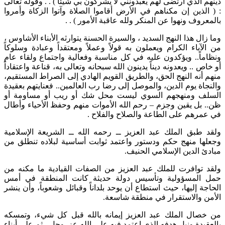
دينهم الذي ارتضى لهم يعبدونني لا يشركون بي شيئاً ) . . وقوله تعالى
: ( الذين إن مكناهم في الأرض أقاموا الصلاة وآتوا الزكاة وأمروا
بالمعروف ونهوا عن المنكر ولله عاقبة الأمور ) . .
وما زال هذا النهج السديد ، والسيرة الحسنة يتوارثه الأبناء الأشاوس ،
من الآباء الكرام ويعملون به قولاً وعملاً ومعتقداً وعبادة وسلوكاً
ونظاماً.. ويؤكدون عليه في كل مناسبة وفعالية واجتماع ولقاء عام
أو خاص .. ويعدونه ديناً يدينون الله سبحانه وتعالى به، قناعة واعتقاداً
منهم أنه النهج الحق، والطريق القويم الهادي إلى الصراط المستقيم،
والنجاة يوم الدين، والموصل إلى رضا رب العالمين.. فعنايتهم بعقيدة
السلف ومنهجهم السوي ليست محل شك أو ريب أو مساومة أو
ظن.. بل يقين وجزم – رحم الله الأموات منهم وحفظ الأحياء وأطال
في عمرهم على الطاعة والصلاح والفلاح .
ولقد طبق الملك عبد العزيز ــ رحمه الله ــ الشريعة الإسلامية
وجعلها منهج حكم ودستور واعتمد ثوابت أساسية لبلاده تنطلق من
مبادئ الدين الإسلامي الحنيف.
ولقد توافرت للملك عبد العزيز من الصفات القيادية ما مكنه من
حمل المسؤولية وتأسيس دولة حديثة كانت المنطقة في أمس
الحاجة إليها، حيث استطاع أن يوحد بلداناً وقبائل وشعوباً، وأن ينشر
الأمن والاستقرار في منطقة شاسعة.
من خصال الملك عبد العزيز إيمانه بالله قبل كل شيء، وتمسكه
بالعقيدة ونبل هدفه الذي اعتمد فيه على الله عز وجل ، ثم على أبناء