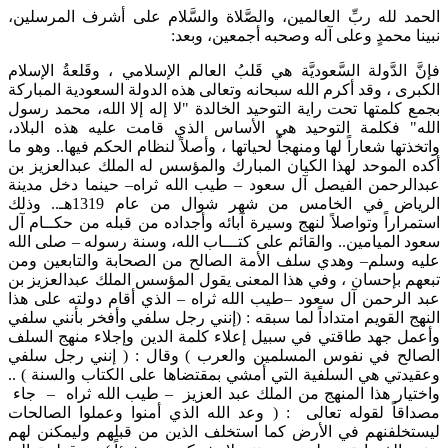
الحمد لله ربِّ العالمين، والصَّلاة والسَّلام على أشرف المرسلين،
نبينا محمدٍ وعلى آله وصحبه أجمعين، وبعد:
فإنَّ الدَّولة السَّعوديَّة هي قَلبُ العالم الإسلامي ، وقَلعةُ الإسلام
الكبرى ، وقد أكرم الله سبحانه وتعالى هذه الدولة السعودية المباركة
بجمع كلمتها تحت راية التوحيد الخالدة "لا إله إلا الله، محمد رسول
الله" فكلمة التوحيد هي الأساس الذي قامت عليه هذه البلاد،
واتخذتها شعاراً لها ومنهجاً لحياتها ، وأصلاً لنظام الحكم فيها.. وهو ما
أكده الموحد لهذا الكيان المبارك والمؤسس له الملك عبدالعزيز بن
عبدالرحمن الفيصل آل سعود – طيب الله ثراه– حينما دخل مدينة
الرياض في الخامس من شهر شوال من عام 1319هـ.. وذلك
استمراراً وتواصلاً لنهج وسيرة آبائه وأجداده من قبله من حكــام آل
سعود الميامين.. والقائم على كتـــاب الله، وسنة رسوله – صلى الله
عليه وسلم– وهدي سلف الأمة الصالح من الصحابة والتابعين ومن
تبعهم بإحسان ، وفي هذا المعنى يقول المؤسس الملك عبدالعزيز بن
عبد الرحمن آل سعود –طيب الله ثراه – الذي أقام دولته على هذا
النهج القويم امتداداً لما سبقه : (إنني رجل سلفي وأفخر بأنني سلفي
وأعمل جهد طاقتي في سبيل إعلاء كلمة الدين وإجلاء منهج السلف
الصالح في نفوس المسلمين والعرب ) وقال : ( إنني رجل سلفي
وعقيدتي هي السلفية التي أمشي بمقتضاها على الكتاب والسنة ) ..
واختيار هذا المنهج من الملك عبد العزيز – طيب الله ثراه – جاء
مصداقاً لقوله تعالى : ( وعد الله الذي أمنوا وعملوا الصالحات
ليستخلفنهم في الأرض كما استخلف الذين من قبلهم وليمكنن لهم