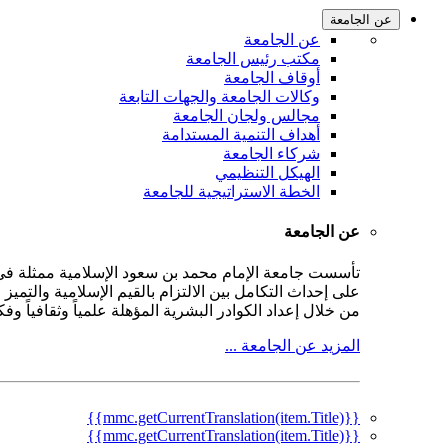
عن الجامعة
عن الجامعة
مكتب رئيس الجامعة
أوقاف الجامعة
وكالات الجامعة والجهات التابعة
مجالس ولجان الجامعة
أهداف التنمية المستدامة
شركاء الجامعة
الهيكل التنظيمي
الخطة الاستراتيجية للجامعة
عن الجامعة
على إحداث التكامل بين الالتزام بالقيم الإسلامية والتمي
من خلال إعداد الكوادر البشرية المؤهلة علمياً وثقافياً و
المزيد عن الجامعة ...
{{mmc.getCurrentTranslation(item.Title)}}
{{mmc.getCurrentTranslation(item.Title)}}