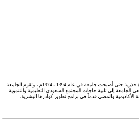
تأسست جامعة الإمام محمد بن سعود الإسلامية ممثلة في كلية الشريعة في سنة 1373هـ 1953م، وتطورت منذ ذلك الحين بصورة جذرية حتى أصبحت جامعة في عام 1394 - 1974م ، وتقوم الجامعة
ى الجامعة إلى تلبية حاجات المجتمع السعودي التعليمية والتنموية
سة الأكاديمية والمضي قدماً في برامج تطوير كوادرها البشرية.