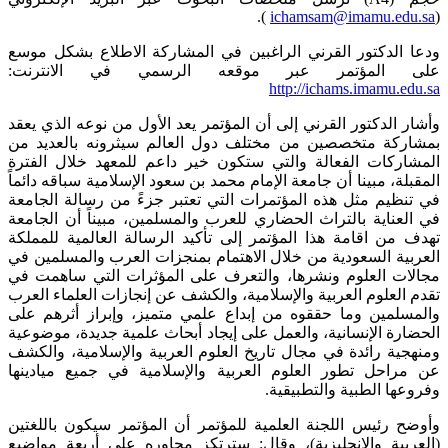
).
ichamsam@imamu.edu.sa
(
ودعا الدكتور القرني الراغبين في المشاركة الاطلاع بشكل موسع
على المؤتمر عبر موقعه الرسمي في الانترنت:
http://ichams.imamu.edu.sa
وأشار الدكتور القرني إلى أن المؤتمر يعد الأول من نوعه الذي يعقد
بمشاركة متخصصين من مختلف دول العالم سيثرونه بالعديد من
المشاركات الفعالة والتي ستكون خير داعم للمعهد خلال الفترة
المقبلة، مبينا أن جامعة الإمام محمد بن سعود الإسلامية سباقه دائماً
في تنظيم مثل هذه المؤتمرات التي تعتبر جزءً من رسالة الجامعة
في العناية بالتراث الحضاري للعرب والمسلمين، مبيناً أن الجامعة
تهدف من اقامة هذا المؤتمر إلى تأكيد الرسالة العالمية للمملكة
العربية السعودية من خلال الاهتمام بمنجزات العرب والمسلمين في
مجالات العلوم ونشرها، والتعرف على المؤثرات التي ساهمت في
تقدم العلوم العربية والإسلامية، والكشف عن إنجازات العلماء العرب
والمسلمين وما حققوه من إبداع علمي متميز، وإبراز أثرهم على
الحضارة الإنسانية، والعمل على إيجاد أبحاث علمية جديدة، موضوعية
ومنهجية رائدة في مجال تاريخ العلوم العربية والإسلامية، والكشف
عن مراحل تطور العلوم العربية والإسلامية في جميع ميادينها
وفروعها الطبية والتطبيقية.
وأوضح رئيس اللجنة العلمية للمؤتمر أن المؤتمر سيكون باللغتين
(العربية والإنجليزية)، وقال: سترتكز محاوره على أربعة مواضيع