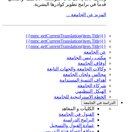
قدماً في برامج تطوير كوادرها البشرية.
المزيد عن الجامعة ...
{{mmc.getCurrentTranslation(item.Title)}}
{{mmc.getCurrentTranslation(item.Title)}}
{{mmc.getCurrentTranslation(item.Title)}}
عن الجامعة
مكتب رئيس الجامعة
أوقاف الجامعة
وكالات الجامعة والجهات التابعة
مجالس ولجان الجامعة
أهداف التنمية المستدامة
شركاء الجامعة
الهيكل التنظيمي
الخطة الاستراتيجية للجامعة
الدراسة في الجامعة
الكليات و المعاهد
القبول في الجامعة
البرامج الدراسية
عمادة القبول والتسجيل
مواقع أعضاء هيئة التدريس