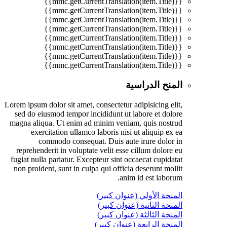
{{mmc.getCurrentTranslation(item.Title)}}
{{mmc.getCurrentTranslation(item.Title)}}
{{mmc.getCurrentTranslation(item.Title)}}
{{mmc.getCurrentTranslation(item.Title)}}
{{mmc.getCurrentTranslation(item.Title)}}
{{mmc.getCurrentTranslation(item.Title)}}
{{mmc.getCurrentTranslation(item.Title)}}
{{mmc.getCurrentTranslation(item.Title)}}
المنح الدراسية
Lorem ipsum dolor sit amet, consectetur adipisicing elit,
sed do eiusmod tempor incididunt ut labore et dolore
magna aliqua. Ut enim ad minim veniam, quis nostrud
exercitation ullamco laboris nisi ut aliquip ex ea
commodo consequat. Duis aute irure dolor in
reprehenderit in voluptate velit esse cillum dolore eu
fugiat nulla pariatur. Excepteur sint occaecat cupidatat
non proident, sunt in culpa qui officia deserunt mollit
anim id est laborum.
المنحة الأولي (عنوان كبير)
المنحة الثانية (عنوان كبير)
المنحة الثالثة (عنوان كبير)
المنحة الرابعة (عنوان كبير)