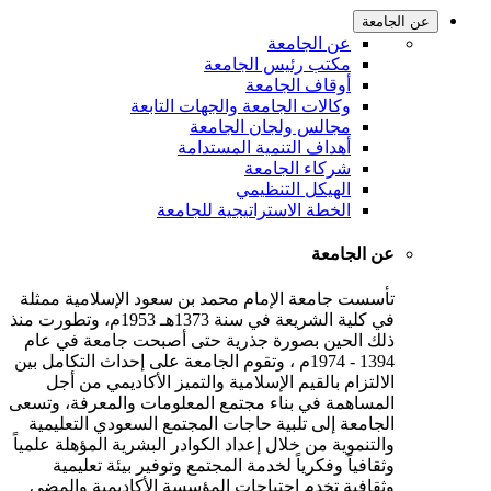
عن الجامعة
عن الجامعة
مكتب رئيس الجامعة
أوقاف الجامعة
وكالات الجامعة والجهات التابعة
مجالس ولجان الجامعة
أهداف التنمية المستدامة
شركاء الجامعة
الهيكل التنظيمي
الخطة الاستراتيجية للجامعة
عن الجامعة
تأسست جامعة الإمام محمد بن سعود الإسلامية ممثلة
في كلية الشريعة في سنة 1373هـ 1953م، وتطورت منذ
ذلك الحين بصورة جذرية حتى أصبحت جامعة في عام
1394 - 1974م ، وتقوم الجامعة على إحداث التكامل بين
الالتزام بالقيم الإسلامية والتميز الأكاديمي من أجل
المساهمة في بناء مجتمع المعلومات والمعرفة، وتسعى
الجامعة إلى تلبية حاجات المجتمع السعودي التعليمية
والتنموية من خلال إعداد الكوادر البشرية المؤهلة علمياً
وثقافياً وفكرياً لخدمة المجتمع وتوفير بيئة تعليمية
وثقافية تخدم احتياجات المؤسسة الأكاديمية والمضي