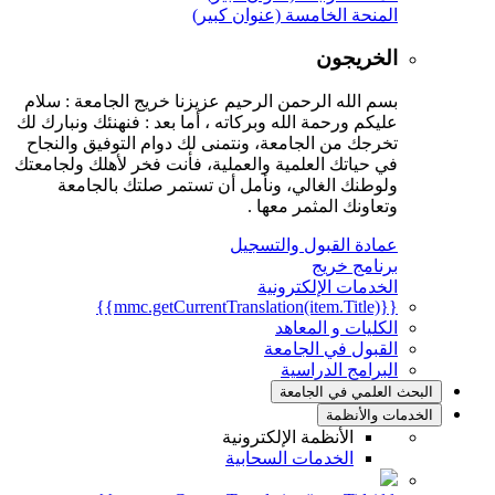
المنحة الخامسة (عنوان كبير)
الخريجون
بسم الله الرحمن الرحيم عزيزنا خريج الجامعة : سلام
عليكم ورحمة الله وبركاته ، أما بعد : فنهنئك ونبارك لك
تخرجك من الجامعة، ونتمنى لك دوام التوفيق والنجاح
في حياتك العلمية والعملية، فأنت فخر لأهلك ولجامعتك
ولوطنك الغالي، ونأمل أن تستمر صلتك بالجامعة
وتعاونك المثمر معها .
عمادة القبول والتسجيل
برنامج خريج
الخدمات الإلكترونية
{{mmc.getCurrentTranslation(item.Title)}}
الكليات و المعاهد
القبول في الجامعة
البرامج الدراسية
البحث العلمي في الجامعة
الخدمات والأنظمة
الأنظمة الإلكترونية
الخدمات السحابية