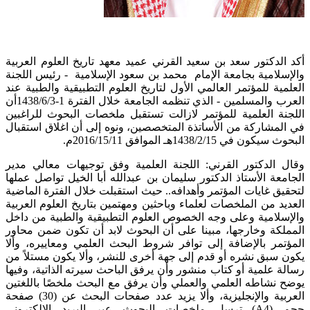
أكد الدكتور سعد بن سعيد القرني عميد معهد تاريخ العلوم العربية
والإسلامية بجامعة الإمام محمد بن سعود الإسلامية - رئيس اللجنة
العلمية للمؤتمر العالمي الأول لتاريخ العلوم التطبيقية والطبية عند
العرب والمسلمين - الذي تنظمه الجامعة خلال الفترة 1-1438/6/3أن
اللجنة العلمية للمؤتمر لازالت تستقبل ملخصات البحوث للراغبين
في المشاركة من الأساتذة المتخصصين، ونوه إلى أن اغلاق استقبال
البحوث سيكون في 1438/2/15هـ الموافق 2016/15/11م.
وقال الدكتور القرني: اللجنة العلمية وفق توجيهات معالي مدير
الجامعة الأستاذ الدكتور سليمان بن عبدالله أبا الخيل تواصل عملها
لتحقيق غايات المؤتمر وأهدافه.. حيث استقبلت خلال الفترة الماضية
العديد من الملخصات لعلماء وباحثين ومهتمين بتاريخ العلوم العربية
والإسلامية وعلى وجه الخصوص العلوم التطبيقية والطبية من داخل
المملكة وخارجها، مبينا على أن البحوث لابد أن تكون ضمن محاور
المؤتمر بالإضافة إلى توافر شروط البحث العلمي ومعاييره، وألا
يكون سبق نشره أو قدم إلى جهة أخرى للنشر، وألا يكون مستلاً من
رسالة علمية أو كتاب منشور وأن يرفق الباحث سيرته الذاتية، وفيها
يوضح نشاطه العلمي والعملي وأن يرفق مع البحث ملخصًا باللغتين
العربية والإنجليزية، وألا يزيد عدد صفحات البحث عن (30) صفحة
حجم (A4) ترسل ملخصات البحوث عبر البريد الإلكتروني