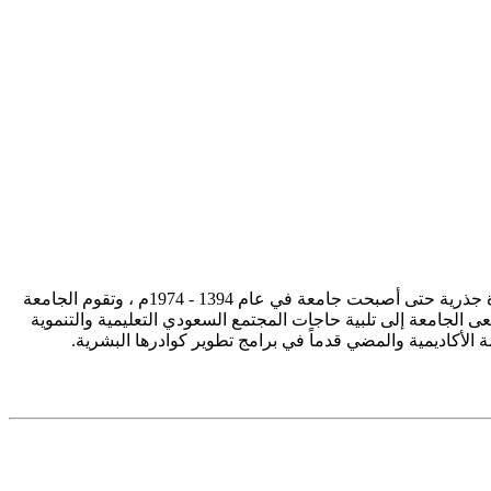
تأسست جامعة الإمام محمد بن سعود الإسلامية ممثلة في كلية الشريعة في سنة 1373هـ 1953م، وتطورت منذ ذلك الحين بصورة جذرية حتى أصبحت جامعة في عام 1394 - 1974م ، وتقوم الجامعة
ى الجامعة إلى تلبية حاجات المجتمع السعودي التعليمية والتنموية
سة الأكاديمية والمضي قدماً في برامج تطوير كوادرها البشرية.