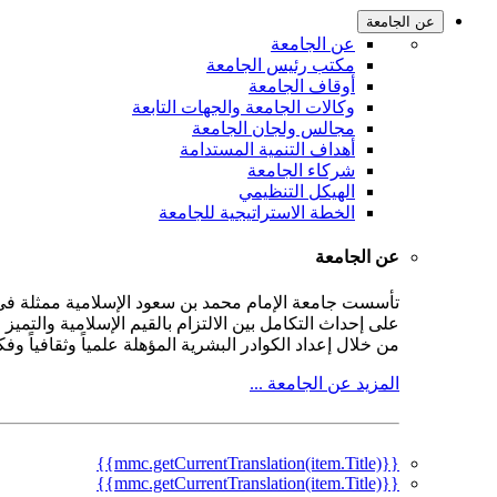
عن الجامعة
عن الجامعة
مكتب رئيس الجامعة
أوقاف الجامعة
وكالات الجامعة والجهات التابعة
مجالس ولجان الجامعة
أهداف التنمية المستدامة
شركاء الجامعة
الهيكل التنظيمي
الخطة الاستراتيجية للجامعة
عن الجامعة
على إحداث التكامل بين الالتزام بالقيم الإسلامية والتمي
من خلال إعداد الكوادر البشرية المؤهلة علمياً وثقافياً و
المزيد عن الجامعة ...
{{mmc.getCurrentTranslation(item.Title)}}
{{mmc.getCurrentTranslation(item.Title)}}