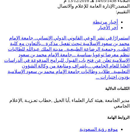
الثلاثاء
14/03/1438 هـ
13/12/2016 م
المصدر:
الإدارة العامة للإعلام والاتصال
التقييم:
أخبار مرتبطة
آخر الأخبار
استمرارًا في نشر الوعي القانوني الدولي الإنساني.. جامعة الإمام
محمد بن سعود الإسلامية تبحث تفعيل مذكرة ...
بالتعاون مع كلية
الطب، وجمعية الرضاعة الطبيعية.. مدينة الملك عبدالله للطالبات
تنظم معرضا توعويا بمناسبة ...
جامعة الإمام محمد بن سعود
الإسلامية تعلن عن فتح باب القبول للبرامج المدفوعة في الدراسات
العليا للعام الجامعي ...
بإشراف ومتابعة من وكالة الشؤون
التعليمية.. طلاب وطالبات جامعة الإمام محمد بن سعود الإسلامية
يؤدون اختبارات ...
الكلمات الدلالية
مدير الجامعة ,هيئة كبار العلماء ,أبا الخيل ,خطاب تعـزيـة ,الإعلام
الجامعي
الروابط الهامة
موقع رؤية السعودية