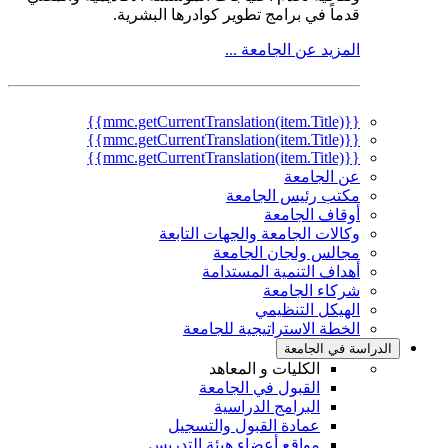
قدماً في برامج تطوير كوادرها البشرية.
المزيد عن الجامعة ...
{{mmc.getCurrentTranslation(item.Title)}}
{{mmc.getCurrentTranslation(item.Title)}}
{{mmc.getCurrentTranslation(item.Title)}}
عن الجامعة
مكتب رئيس الجامعة
أوقاف الجامعة
وكالات الجامعة والجهات التابعة
مجالس ولجان الجامعة
أهداف التنمية المستدامة
شركاء الجامعة
الهيكل التنظيمي
الخطة الاستراتيجية للجامعة
الدراسة في الجامعة
الكليات و المعاهد
القبول في الجامعة
البرامج الدراسية
عمادة القبول والتسجيل
مواقع أعضاء هيئة التدريس