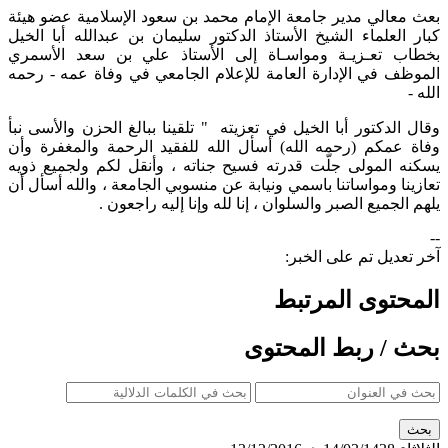
بعث معالي مدير جامعة الإمام محمد بن سعود الإسلامية عضو هيئة
كبار العلماء الشيخ الأستاذ الدكتور سليمان بن عبدالله أبا الخيل
بخطاب تعـزيـة ومواسـاة إلى الأستاذ علي بن سعد الأسمري
الموظف في الإدارة العامة للإعلام الجامعي في وفاة عمه - رحمه
الله -
وقال الدكتور أبا الخيل في تعزيته " تلقينا ببالغ الحزن والأسى نبأ
وفاة عمكم (رحمه الله) أسأل الله للفقيد الرحمة والمغفرة وأن
يسكنه المولى جلّت قدرته فسيح جناته ، وأنقل لكم ولجميع ذويه
تعازينا ومواساتنا باسمي ونيابة عن منسوبي الجامعة ، والله أسأل أن
يلهم الجميع الصبر والسلوان ، إنا لله وإنا إليه راجعون .
--
آخر تعديل تم على الخبر:
المحتوى المرتبط
بحث / ربط المحتوى