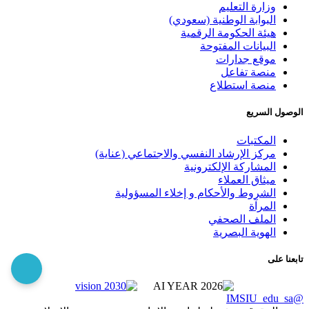
وزارة التعليم
البوابة الوطنية (سعودي)
هيئة الحكومة الرقمية
البيانات المفتوحة
موقع جدارات
منصة تفاعل
منصة استطلاع
الوصول السريع
المكتبات
مركز الإرشاد النفسي والاجتماعي (عناية)
المشاركة الإلكترونية
ميثاق العملاء
الشروط والأحكام و إخلاء المسؤولية
المرآة
الملف الصحفي
الهوية البصرية
تابعنا على
@IMSIU_edu_sa