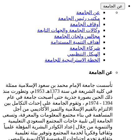
عن الجامعة
عن الجامعة
مكتب رئيس الجامعة
أوقاف الجامعة
وكالات الجامعة والجهات التابعة
مجالس ولجان الجامعة
أهداف التنمية المستدامة
شركاء الجامعة
الهيكل التنظيمي
الخطة الاستراتيجية للجامعة
عن الجامعة
تأسست جامعة الإمام محمد بن سعود الإسلامية ممثلة
في كلية الشريعة في سنة 1373هـ 1953م، وتطورت منذ
ذلك الحين بصورة جذرية حتى أصبحت جامعة في عام
1394 - 1974م ، وتقوم الجامعة على إحداث التكامل بين
الالتزام بالقيم الإسلامية والتميز الأكاديمي من أجل
المساهمة في بناء مجتمع المعلومات والمعرفة، وتسعى
الجامعة إلى تلبية حاجات المجتمع السعودي التعليمية
والتنموية من خلال إعداد الكوادر البشرية المؤهلة علمياً
وثقافياً وفكرياً لخدمة المجتمع وتوفير بيئة تعليمية
وثقافية تخدم احتياجات المؤسسة الأكاديمية والمضي