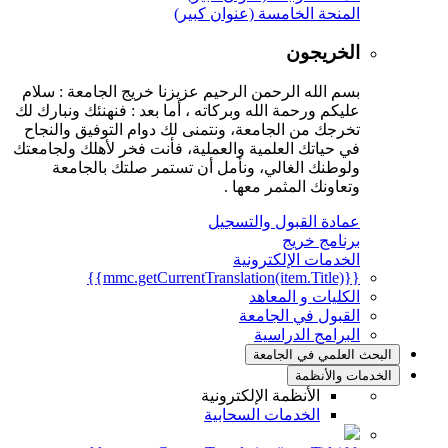
المنحة الخامسة (عنوان كبير)
الخريجون
بسم الله الرحمن الرحيم عزيزنا خريج الجامعة : سلام
عليكم ورحمة الله وبركاته ، أما بعد : فنهنئك ونبارك لك
تخرجك من الجامعة، ونتمنى لك دوام التوفيق والنجاح
في حياتك العلمية والعملية، فأنت فخر لأهلك ولجامعتك
ولوطنك الغالي، ونأمل أن تستمر صلتك بالجامعة
وتعاونك المثمر معها .
عمادة القبول والتسجيل
برنامج خريج
الخدمات الإلكترونية
{{mmc.getCurrentTranslation(item.Title)}}
الكليات و المعاهد
القبول في الجامعة
البرامج الدراسية
البحث العلمي في الجامعة
الخدمات والأنظمة
الأنظمة الإلكترونية
الخدمات السحابية