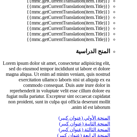
{{mmc.getCurrentTranslation(item.Title)}}
{{mmc.getCurrentTranslation(item.Title)}}
{{mmc.getCurrentTranslation(item.Title)}}
{{mmc.getCurrentTranslation(item.Title)}}
{{mmc.getCurrentTranslation(item.Title)}}
{{mmc.getCurrentTranslation(item.Title)}}
{{mmc.getCurrentTranslation(item.Title)}}
{{mmc.getCurrentTranslation(item.Title)}}
المنح الدراسية
Lorem ipsum dolor sit amet, consectetur adipisicing elit,
sed do eiusmod tempor incididunt ut labore et dolore
magna aliqua. Ut enim ad minim veniam, quis nostrud
exercitation ullamco laboris nisi ut aliquip ex ea
commodo consequat. Duis aute irure dolor in
reprehenderit in voluptate velit esse cillum dolore eu
fugiat nulla pariatur. Excepteur sint occaecat cupidatat
non proident, sunt in culpa qui officia deserunt mollit
anim id est laborum.
المنحة الأولي (عنوان كبير)
المنحة الثانية (عنوان كبير)
المنحة الثالثة (عنوان كبير)
المنحة الرابعة (عنوان كبير)