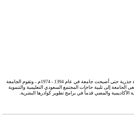
تأسست جامعة الإمام محمد بن سعود الإسلامية ممثلة في كلية الشريعة في سنة 1373هـ 1953م، وتطورت منذ ذلك الحين بصورة جذرية حتى أصبحت جامعة في عام 1394 - 1974م ، وتقوم الجامعة
ى الجامعة إلى تلبية حاجات المجتمع السعودي التعليمية والتنموية
سة الأكاديمية والمضي قدماً في برامج تطوير كوادرها البشرية.