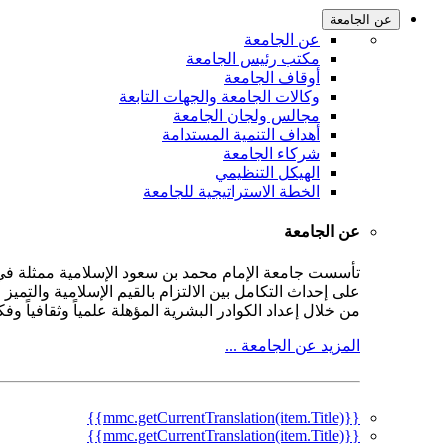
عن الجامعة
عن الجامعة
مكتب رئيس الجامعة
أوقاف الجامعة
وكالات الجامعة والجهات التابعة
مجالس ولجان الجامعة
أهداف التنمية المستدامة
شركاء الجامعة
الهيكل التنظيمي
الخطة الاستراتيجية للجامعة
عن الجامعة
على إحداث التكامل بين الالتزام بالقيم الإسلامية والتمي
من خلال إعداد الكوادر البشرية المؤهلة علمياً وثقافياً و
المزيد عن الجامعة ...
{{mmc.getCurrentTranslation(item.Title)}}
{{mmc.getCurrentTranslation(item.Title)}}