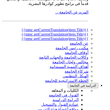
قدماً في برامج تطوير كوادرها البشرية.
المزيد عن الجامعة ...
{{mmc.getCurrentTranslation(item.Title)}}
{{mmc.getCurrentTranslation(item.Title)}}
{{mmc.getCurrentTranslation(item.Title)}}
عن الجامعة
مكتب رئيس الجامعة
أوقاف الجامعة
وكالات الجامعة والجهات التابعة
مجالس ولجان الجامعة
أهداف التنمية المستدامة
شركاء الجامعة
الهيكل التنظيمي
الخطة الاستراتيجية للجامعة
الدراسة في الجامعة
الكليات و المعاهد
القبول في الجامعة
البرامج الدراسية
عمادة القبول والتسجيل
مواقع أعضاء هيئة التدريس