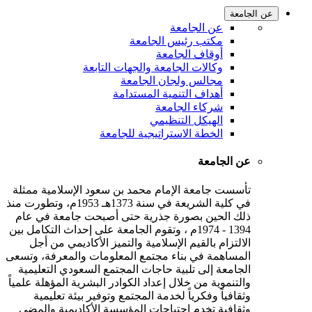
عن الجامعة
عن الجامعة
مكتب رئيس الجامعة
أوقاف الجامعة
وكالات الجامعة والجهات التابعة
مجالس ولجان الجامعة
أهداف التنمية المستدامة
شركاء الجامعة
الهيكل التنظيمي
الخطة الاستراتيجية للجامعة
عن الجامعة
تأسست جامعة الإمام محمد بن سعود الإسلامية ممثلة
في كلية الشريعة في سنة 1373هـ 1953م، وتطورت منذ
ذلك الحين بصورة جذرية حتى أصبحت جامعة في عام
1394 - 1974م ، وتقوم الجامعة على إحداث التكامل بين
الالتزام بالقيم الإسلامية والتميز الأكاديمي من أجل
المساهمة في بناء مجتمع المعلومات والمعرفة، وتسعى
الجامعة إلى تلبية حاجات المجتمع السعودي التعليمية
والتنموية من خلال إعداد الكوادر البشرية المؤهلة علمياً
وثقافياً وفكرياً لخدمة المجتمع وتوفير بيئة تعليمية
وثقافية تخدم احتياجات المؤسسة الأكاديمية والمضي