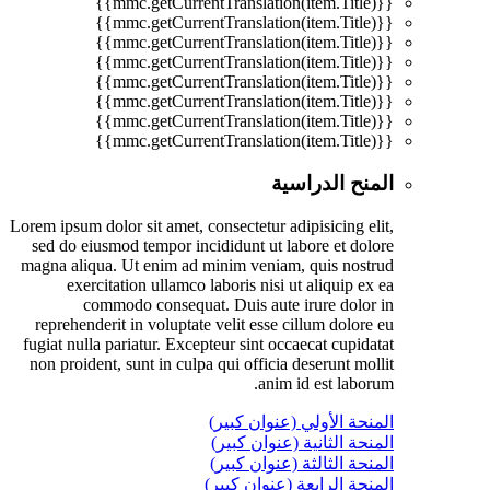
{{mmc.getCurrentTranslation(item.Title)}}
{{mmc.getCurrentTranslation(item.Title)}}
{{mmc.getCurrentTranslation(item.Title)}}
{{mmc.getCurrentTranslation(item.Title)}}
{{mmc.getCurrentTranslation(item.Title)}}
{{mmc.getCurrentTranslation(item.Title)}}
{{mmc.getCurrentTranslation(item.Title)}}
{{mmc.getCurrentTranslation(item.Title)}}
المنح الدراسية
Lorem ipsum dolor sit amet, consectetur adipisicing elit,
sed do eiusmod tempor incididunt ut labore et dolore
magna aliqua. Ut enim ad minim veniam, quis nostrud
exercitation ullamco laboris nisi ut aliquip ex ea
commodo consequat. Duis aute irure dolor in
reprehenderit in voluptate velit esse cillum dolore eu
fugiat nulla pariatur. Excepteur sint occaecat cupidatat
non proident, sunt in culpa qui officia deserunt mollit
anim id est laborum.
المنحة الأولي (عنوان كبير)
المنحة الثانية (عنوان كبير)
المنحة الثالثة (عنوان كبير)
المنحة الرابعة (عنوان كبير)