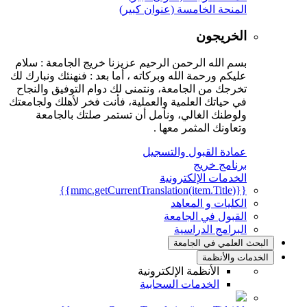
المنحة الخامسة (عنوان كبير)
الخريجون
بسم الله الرحمن الرحيم عزيزنا خريج الجامعة : سلام
عليكم ورحمة الله وبركاته ، أما بعد : فنهنئك ونبارك لك
تخرجك من الجامعة، ونتمنى لك دوام التوفيق والنجاح
في حياتك العلمية والعملية، فأنت فخر لأهلك ولجامعتك
ولوطنك الغالي، ونأمل أن تستمر صلتك بالجامعة
وتعاونك المثمر معها .
عمادة القبول والتسجيل
برنامج خريج
الخدمات الإلكترونية
{{mmc.getCurrentTranslation(item.Title)}}
الكليات و المعاهد
القبول في الجامعة
البرامج الدراسية
البحث العلمي في الجامعة
الخدمات والأنظمة
الأنظمة الإلكترونية
الخدمات السحابية