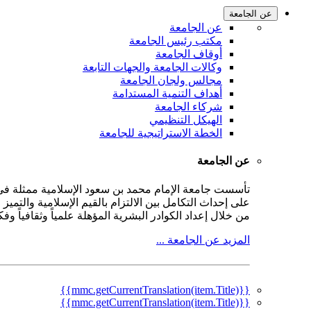
عن الجامعة
عن الجامعة
مكتب رئيس الجامعة
أوقاف الجامعة
وكالات الجامعة والجهات التابعة
مجالس ولجان الجامعة
أهداف التنمية المستدامة
شركاء الجامعة
الهيكل التنظيمي
الخطة الاستراتيجية للجامعة
عن الجامعة
على إحداث التكامل بين الالتزام بالقيم الإسلامية والتمي
من خلال إعداد الكوادر البشرية المؤهلة علمياً وثقافياً و
المزيد عن الجامعة ...
{{mmc.getCurrentTranslation(item.Title)}}
{{mmc.getCurrentTranslation(item.Title)}}