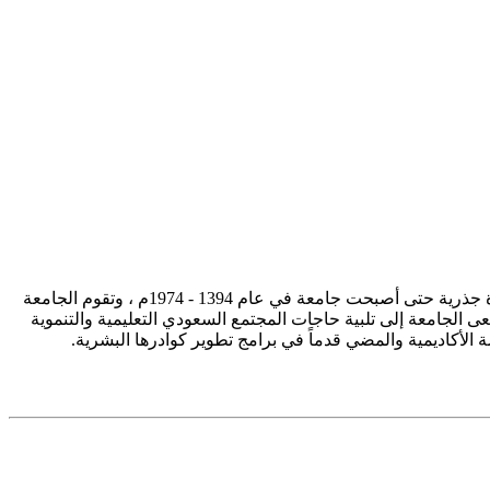
تأسست جامعة الإمام محمد بن سعود الإسلامية ممثلة في كلية الشريعة في سنة 1373هـ 1953م، وتطورت منذ ذلك الحين بصورة جذرية حتى أصبحت جامعة في عام 1394 - 1974م ، وتقوم الجامعة
ى الجامعة إلى تلبية حاجات المجتمع السعودي التعليمية والتنموية
سة الأكاديمية والمضي قدماً في برامج تطوير كوادرها البشرية.