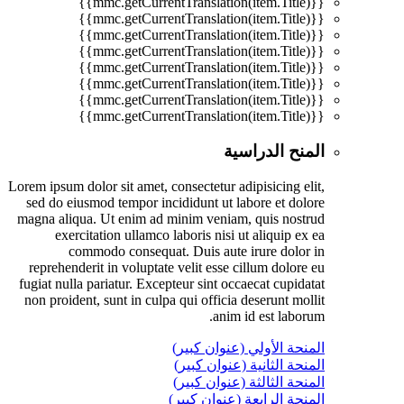
{{mmc.getCurrentTranslation(item.Title)}}
{{mmc.getCurrentTranslation(item.Title)}}
{{mmc.getCurrentTranslation(item.Title)}}
{{mmc.getCurrentTranslation(item.Title)}}
{{mmc.getCurrentTranslation(item.Title)}}
{{mmc.getCurrentTranslation(item.Title)}}
{{mmc.getCurrentTranslation(item.Title)}}
{{mmc.getCurrentTranslation(item.Title)}}
المنح الدراسية
Lorem ipsum dolor sit amet, consectetur adipisicing elit,
sed do eiusmod tempor incididunt ut labore et dolore
magna aliqua. Ut enim ad minim veniam, quis nostrud
exercitation ullamco laboris nisi ut aliquip ex ea
commodo consequat. Duis aute irure dolor in
reprehenderit in voluptate velit esse cillum dolore eu
fugiat nulla pariatur. Excepteur sint occaecat cupidatat
non proident, sunt in culpa qui officia deserunt mollit
anim id est laborum.
المنحة الأولي (عنوان كبير)
المنحة الثانية (عنوان كبير)
المنحة الثالثة (عنوان كبير)
المنحة الرابعة (عنوان كبير)