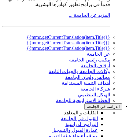
قدماً في برامج تطوير كوادرها البشرية.
المزيد عن الجامعة ...
{{mmc.getCurrentTranslation(item.Title)}}
{{mmc.getCurrentTranslation(item.Title)}}
{{mmc.getCurrentTranslation(item.Title)}}
عن الجامعة
مكتب رئيس الجامعة
أوقاف الجامعة
وكالات الجامعة والجهات التابعة
مجالس ولجان الجامعة
أهداف التنمية المستدامة
شركاء الجامعة
الهيكل التنظيمي
الخطة الاستراتيجية للجامعة
الدراسة في الجامعة
الكليات و المعاهد
القبول في الجامعة
البرامج الدراسية
عمادة القبول والتسجيل
مواقع أعضاء هيئة التدريس