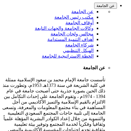
عن الجامعة
عن الجامعة
مكتب رئيس الجامعة
أوقاف الجامعة
وكالات الجامعة والجهات التابعة
مجالس ولجان الجامعة
أهداف التنمية المستدامة
شركاء الجامعة
الهيكل التنظيمي
الخطة الاستراتيجية للجامعة
عن الجامعة
تأسست جامعة الإمام محمد بن سعود الإسلامية ممثلة
في كلية الشريعة في سنة 1373هـ 1953م، وتطورت منذ
ذلك الحين بصورة جذرية حتى أصبحت جامعة في عام
1394 - 1974م ، وتقوم الجامعة على إحداث التكامل بين
الالتزام بالقيم الإسلامية والتميز الأكاديمي من أجل
المساهمة في بناء مجتمع المعلومات والمعرفة، وتسعى
الجامعة إلى تلبية حاجات المجتمع السعودي التعليمية
والتنموية من خلال إعداد الكوادر البشرية المؤهلة علمياً
وثقافياً وفكرياً لخدمة المجتمع وتوفير بيئة تعليمية
وثقافية تخدم احتياجات المؤسسة الأكاديمية والمضي