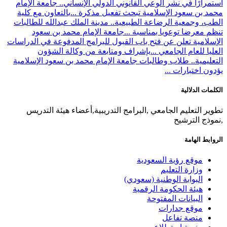
استمرارًا في نشر الوعي القانوني الدولي الإنساني.. جامعة الإمام
محمد بن سعود الإسلامية تبحث تفعيل مذكرة ...
بالتعاون مع كلية
الطب، وجمعية الرضاعة الطبيعية.. مدينة الملك عبدالله للطالبات
تنظم معرضا توعويا بمناسبة ...
جامعة الإمام محمد بن سعود
الإسلامية تعلن عن فتح باب القبول للبرامج المدفوعة في الدراسات
العليا للعام الجامعي ...
بإشراف ومتابعة من وكالة الشؤون
التعليمية.. طلاب وطالبات جامعة الإمام محمد بن سعود الإسلامية
يؤدون اختبارات ...
الكلمات الدلالية
تطوير التعليم الجامعي ,البرامج التدريبية,أعضاء هيئة التدريس
,نموذج الترشيح
الروابط الهامة
موقع رؤية السعودية
وزارة التعليم
البوابة الوطنية (سعودي)
هيئة الحكومة الرقمية
البيانات المفتوحة
موقع جدارات
منصة تفاعل