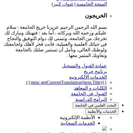
المنحة الخامسة (عنوان كبير)
الخريجون
بسم الله الرحمن الرحيم عزيزنا خريج الجامعة : سلام
عليكم ورحمة الله وبركاته ، أما بعد : فنهنئك ونبارك لك
تخرجك من الجامعة، ونتمنى لك دوام التوفيق والنجاح
في حياتك العلمية والعملية، فأنت فخر لأهلك ولجامعتك
ولوطنك الغالي، ونأمل أن تستمر صلتك بالجامعة
وتعاونك المثمر معها .
عمادة القبول والتسجيل
برنامج خريج
الخدمات الإلكترونية
{{mmc.getCurrentTranslation(item.Title)}}
الكليات و المعاهد
القبول في الجامعة
البرامج الدراسية
البحث العلمي في الجامعة
الخدمات والأنظمة
الأنظمة الإلكترونية
الخدمات السحابية