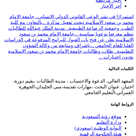
أخبار مرتبطة
آخر الأخبار
استمرارًا في نشر الوعي القانوني الدولي الإنساني.. جامعة الإمام
محمد بن سعود الإسلامية تبحث تفعيل مذكرة ...
بالتعاون مع كلية
الطب، وجمعية الرضاعة الطبيعية.. مدينة الملك عبدالله للطالبات
تنظم معرضا توعويا بمناسبة ...
جامعة الإمام محمد بن سعود
الإسلامية تعلن عن فتح باب القبول للبرامج المدفوعة في الدراسات
العليا للعام الجامعي ...
بإشراف ومتابعة من وكالة الشؤون
التعليمية.. طلاب وطالبات جامعة الإمام محمد بن سعود الإسلامية
يؤدون اختبارات ...
الكلمات الدلالية
المعهد العالي، الدعوة والاحتساب ، مدينة الطالبات ،يقيم دورة،
اختيار، عنوان البحث ،مهارات تقديمه،منى الجليدان،الجوهرة
العمراني،التعليم الجامعي
الروابط الهامة
موقع رؤية السعودية
وزارة التعليم
البوابة الوطنية (سعودي)
هيئة الحكومة الرقمية