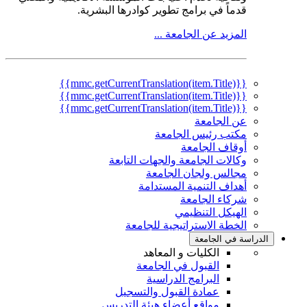
قدماً في برامج تطوير كوادرها البشرية.
المزيد عن الجامعة ...
{{mmc.getCurrentTranslation(item.Title)}}
{{mmc.getCurrentTranslation(item.Title)}}
{{mmc.getCurrentTranslation(item.Title)}}
عن الجامعة
مكتب رئيس الجامعة
أوقاف الجامعة
وكالات الجامعة والجهات التابعة
مجالس ولجان الجامعة
أهداف التنمية المستدامة
شركاء الجامعة
الهيكل التنظيمي
الخطة الاستراتيجية للجامعة
الدراسة في الجامعة
الكليات و المعاهد
القبول في الجامعة
البرامج الدراسية
عمادة القبول والتسجيل
مواقع أعضاء هيئة التدريس