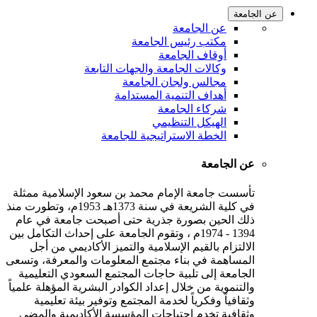
عن الجامعة
عن الجامعة
مكتب رئيس الجامعة
أوقاف الجامعة
وكالات الجامعة والجهات التابعة
مجالس ولجان الجامعة
أهداف التنمية المستدامة
شركاء الجامعة
الهيكل التنظيمي
الخطة الاستراتيجية للجامعة
عن الجامعة
تأسست جامعة الإمام محمد بن سعود الإسلامية ممثلة
في كلية الشريعة في سنة 1373هـ 1953م، وتطورت منذ
ذلك الحين بصورة جذرية حتى أصبحت جامعة في عام
1394 - 1974م ، وتقوم الجامعة على إحداث التكامل بين
الالتزام بالقيم الإسلامية والتميز الأكاديمي من أجل
المساهمة في بناء مجتمع المعلومات والمعرفة، وتسعى
الجامعة إلى تلبية حاجات المجتمع السعودي التعليمية
والتنموية من خلال إعداد الكوادر البشرية المؤهلة علمياً
وثقافياً وفكرياً لخدمة المجتمع وتوفير بيئة تعليمية
وثقافية تخدم احتياجات المؤسسة الأكاديمية والمضي