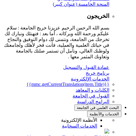
المنحة الخامسة (عنوان كبير)
الخريجون
بسم الله الرحمن الرحيم عزيزنا خريج الجامعة : سلام
عليكم ورحمة الله وبركاته ، أما بعد : فنهنئك ونبارك لك
تخرجك من الجامعة، ونتمنى لك دوام التوفيق والنجاح
في حياتك العلمية والعملية، فأنت فخر لأهلك ولجامعتك
ولوطنك الغالي، ونأمل أن تستمر صلتك بالجامعة
وتعاونك المثمر معها .
عمادة القبول والتسجيل
برنامج خريج
الخدمات الإلكترونية
{{mmc.getCurrentTranslation(item.Title)}}
الكليات و المعاهد
القبول في الجامعة
البرامج الدراسية
البحث العلمي في الجامعة
الخدمات والأنظمة
الأنظمة الإلكترونية
الخدمات السحابية