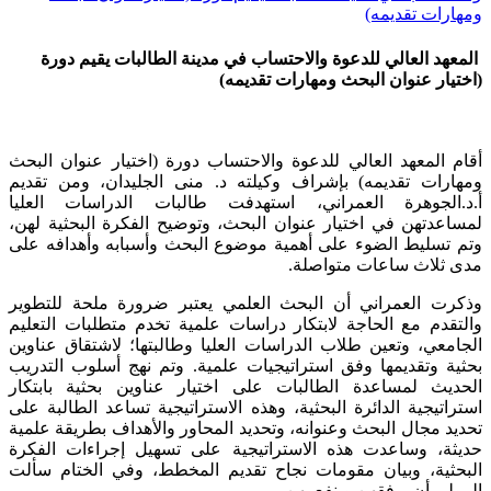
ومهارات تقديمه)
المعهد العالي للدعوة والاحتساب في مدينة الطالبات يقيم دورة
(اختيار عنوان البحث ومهارات تقديمه)
أقام المعهد العالي للدعوة والاحتساب دورة (اختيار عنوان البحث
ومهارات تقديمه) بإشراف وكيلته د. منى الجليدان، ومن تقديم
أ.د.الجوهرة العمراني، استهدفت طالبات الدراسات العليا
لمساعدتهن في اختيار عنوان البحث، وتوضيح الفكرة البحثية لهن،
وتم تسليط الضوء على أهمية موضوع البحث وأسبابه وأهدافه على
مدى ثلاث ساعات متواصلة.
وذكرت العمراني أن البحث العلمي يعتبر ضرورة ملحة للتطوير
والتقدم مع الحاجة لابتكار دراسات علمية تخدم متطلبات التعليم
الجامعي، وتعين طلاب الدراسات العليا وطالبتها؛ لاشتقاق عناوين
بحثية وتقديمها وفق استراتيجيات علمية. وتم نهج أسلوب التدريب
الحديث لمساعدة الطالبات على اختيار عناوين بحثية بابتكار
استراتيجية الدائرة البحثية، وهذه الاستراتيجية تساعد الطالبة على
تحديد مجال البحث وعنوانه، وتحديد المحاور والأهداف بطريقة علمية
حديثة، وساعدت هذه الاستراتيجية على تسهيل إجراءات الفكرة
البحثية، وبيان مقومات نجاح تقديم المخطط، وفي الختام سألت
المولى أن يوفقهن وينفع بهن.