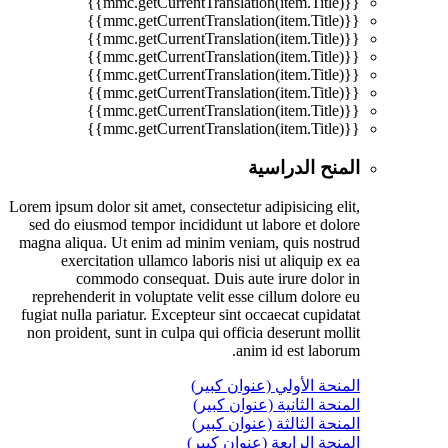
{{mmc.getCurrentTranslation(item.Title)}}
{{mmc.getCurrentTranslation(item.Title)}}
{{mmc.getCurrentTranslation(item.Title)}}
{{mmc.getCurrentTranslation(item.Title)}}
{{mmc.getCurrentTranslation(item.Title)}}
{{mmc.getCurrentTranslation(item.Title)}}
{{mmc.getCurrentTranslation(item.Title)}}
{{mmc.getCurrentTranslation(item.Title)}}
المنح الدراسية
Lorem ipsum dolor sit amet, consectetur adipisicing elit,
sed do eiusmod tempor incididunt ut labore et dolore
magna aliqua. Ut enim ad minim veniam, quis nostrud
exercitation ullamco laboris nisi ut aliquip ex ea
commodo consequat. Duis aute irure dolor in
reprehenderit in voluptate velit esse cillum dolore eu
fugiat nulla pariatur. Excepteur sint occaecat cupidatat
non proident, sunt in culpa qui officia deserunt mollit
anim id est laborum.
المنحة الأولي (عنوان كبير)
المنحة الثانية (عنوان كبير)
المنحة الثالثة (عنوان كبير)
المنحة الرابعة (عنوان كبير)