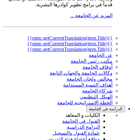
قدماً في برامج تطوير كوادرها البشرية.
المزيد عن الجامعة ...
{{mmc.getCurrentTranslation(item.Title)}}
{{mmc.getCurrentTranslation(item.Title)}}
{{mmc.getCurrentTranslation(item.Title)}}
عن الجامعة
مكتب رئيس الجامعة
أوقاف الجامعة
وكالات الجامعة والجهات التابعة
مجالس ولجان الجامعة
أهداف التنمية المستدامة
شركاء الجامعة
الهيكل التنظيمي
الخطة الاستراتيجية للجامعة
الدراسة في الجامعة
الكليات و المعاهد
القبول في الجامعة
البرامج الدراسية
عمادة القبول والتسجيل
مواقع أعضاء هيئة التدريس