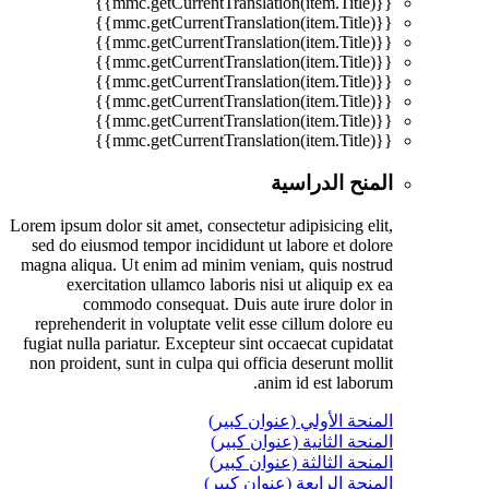
{{mmc.getCurrentTranslation(item.Title)}}
{{mmc.getCurrentTranslation(item.Title)}}
{{mmc.getCurrentTranslation(item.Title)}}
{{mmc.getCurrentTranslation(item.Title)}}
{{mmc.getCurrentTranslation(item.Title)}}
{{mmc.getCurrentTranslation(item.Title)}}
{{mmc.getCurrentTranslation(item.Title)}}
{{mmc.getCurrentTranslation(item.Title)}}
المنح الدراسية
Lorem ipsum dolor sit amet, consectetur adipisicing elit,
sed do eiusmod tempor incididunt ut labore et dolore
magna aliqua. Ut enim ad minim veniam, quis nostrud
exercitation ullamco laboris nisi ut aliquip ex ea
commodo consequat. Duis aute irure dolor in
reprehenderit in voluptate velit esse cillum dolore eu
fugiat nulla pariatur. Excepteur sint occaecat cupidatat
non proident, sunt in culpa qui officia deserunt mollit
anim id est laborum.
المنحة الأولي (عنوان كبير)
المنحة الثانية (عنوان كبير)
المنحة الثالثة (عنوان كبير)
المنحة الرابعة (عنوان كبير)