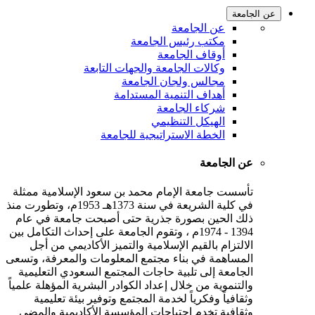
عن الجامعة
عن الجامعة
مكتب رئيس الجامعة
أوقاف الجامعة
وكالات الجامعة والجهات التابعة
مجالس ولجان الجامعة
أهداف التنمية المستدامة
شركاء الجامعة
الهيكل التنظيمي
الخطة الاستراتيجية للجامعة
عن الجامعة
تأسست جامعة الإمام محمد بن سعود الإسلامية ممثلة
في كلية الشريعة في سنة 1373هـ 1953م، وتطورت منذ
ذلك الحين بصورة جذرية حتى أصبحت جامعة في عام
1394 - 1974م ، وتقوم الجامعة على إحداث التكامل بين
الالتزام بالقيم الإسلامية والتميز الأكاديمي من أجل
المساهمة في بناء مجتمع المعلومات والمعرفة، وتسعى
الجامعة إلى تلبية حاجات المجتمع السعودي التعليمية
والتنموية من خلال إعداد الكوادر البشرية المؤهلة علمياً
وثقافياً وفكرياً لخدمة المجتمع وتوفير بيئة تعليمية
وثقافية تخدم احتياجات المؤسسة الأكاديمية والمضي