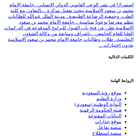
استمرارًا في نشر الوعي القانوني الدولي الإنساني.. جامعة الإمام
محمد بن سعود الإسلامية تبحث تفعيل مذكرة ...
بالتعاون مع كلية
الطب، وجمعية الرضاعة الطبيعية.. مدينة الملك عبدالله للطالبات
تنظم معرضا توعويا بمناسبة ...
جامعة الإمام محمد بن سعود
الإسلامية تعلن عن فتح باب القبول للبرامج المدفوعة في الدراسات
العليا للعام الجامعي ...
بإشراف ومتابعة من وكالة الشؤون
التعليمية.. طلاب وطالبات جامعة الإمام محمد بن سعود الإسلامية
يؤدون اختبارات ...
الكلمات الدلالية
الروابط الهامة
موقع رؤية السعودية
وزارة التعليم
البوابة الوطنية (سعودي)
هيئة الحكومة الرقمية
البيانات المفتوحة
موقع جدارات
منصة تفاعل
منصة استطلاع