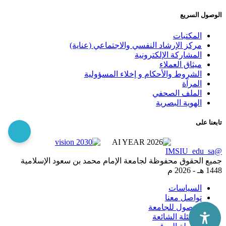
الوصول السريع
المكتبات
مركز الإرشاد النفسي والاجتماعي (عناية)
المشاركة الإلكترونية
ميثاق العملاء
الشروط والأحكام و إخلاء المسؤولية
المرآة
الملف الصحفي
الهوية البصرية
تابعنا على
@IMSIU_edu_sa
جميع الحقوق محفوظة لجامعة الإمام محمد بن سعود الإسلامية
1448 هـ -
2026 م
السياسات
تواصل معنا
الوصول للجامعة
الاسئلة الشائعة