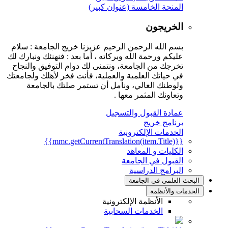
المنحة الخامسة (عنوان كبير)
الخريجون
بسم الله الرحمن الرحيم عزيزنا خريج الجامعة : سلام
عليكم ورحمة الله وبركاته ، أما بعد : فنهنئك ونبارك لك
تخرجك من الجامعة، ونتمنى لك دوام التوفيق والنجاح
في حياتك العلمية والعملية، فأنت فخر لأهلك ولجامعتك
ولوطنك الغالي، ونأمل أن تستمر صلتك بالجامعة
وتعاونك المثمر معها .
عمادة القبول والتسجيل
برنامج خريج
الخدمات الإلكترونية
{{mmc.getCurrentTranslation(item.Title)}}
الكليات و المعاهد
القبول في الجامعة
البرامج الدراسية
البحث العلمي في الجامعة
الخدمات والأنظمة
الأنظمة الإلكترونية
الخدمات السحابية