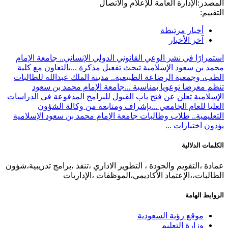
الإدارة العامة للإعلام والاتصال
بار مرتبطة
ر الأخبار
ا في نشر الوعي القانوني الدولي الإنساني.. جامعة الإمام
سعود الإسلامية تبحث تفعيل مذكرة ...
بالتعاون مع كلية
معية الرضاعة الطبيعية.. مدينة الملك عبدالله للطالبات
ضا توعويا بمناسبة ...
جامعة الإمام محمد بن سعود
ة تعلن عن فتح باب القبول للبرامج المدفوعة في الدراسات
عام الجامعي ...
بإشراف ومتابعة من وكالة الشؤون
ة.. طلاب وطالبات جامعة الإمام محمد بن سعود الإسلامية
بارات ...
لالية
لتقويم والجودة ، التطوير الاداري ،تنفذ ،برامج تدريبية،شؤون
،،الإعتماد الأكاديمي،الموظفات ،الإداريات
هامة
قع رؤية السعودية
ارة التعليم