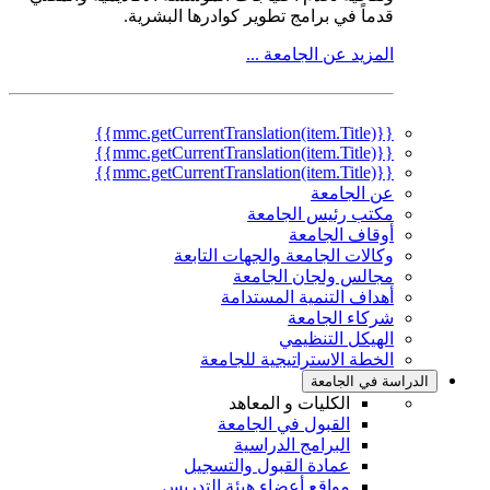
قدماً في برامج تطوير كوادرها البشرية.
المزيد عن الجامعة ...
{{mmc.getCurrentTranslation(item.Title)}}
{{mmc.getCurrentTranslation(item.Title)}}
{{mmc.getCurrentTranslation(item.Title)}}
عن الجامعة
مكتب رئيس الجامعة
أوقاف الجامعة
وكالات الجامعة والجهات التابعة
مجالس ولجان الجامعة
أهداف التنمية المستدامة
شركاء الجامعة
الهيكل التنظيمي
الخطة الاستراتيجية للجامعة
لدراسة في الجامعة
الكليات و المعاهد
القبول في الجامعة
البرامج الدراسية
عمادة القبول والتسجيل
مواقع أعضاء هيئة التدريس