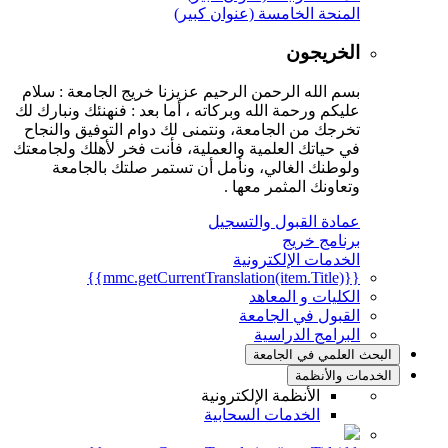
المنحة الخامسة (عنوان كبير)
الخريجون
بسم الله الرحمن الرحيم عزيزنا خريج الجامعة : سلام
عليكم ورحمة الله وبركاته ، أما بعد : فنهنئك ونبارك لك
تخرجك من الجامعة، ونتمنى لك دوام التوفيق والنجاح
في حياتك العلمية والعملية، فأنت فخر لأهلك ولجامعتك
ولوطنك الغالي، ونأمل أن تستمر صلتك بالجامعة
وتعاونك المثمر معها .
عمادة القبول والتسجيل
برنامج خريج
الخدمات الإلكترونية
{{mmc.getCurrentTranslation(item.Title)}}
الكليات و المعاهد
القبول في الجامعة
البرامج الدراسية
لبحث العلمي في الجامعة
لخدمات والأنظمة
الأنظمة الإلكترونية
الخدمات السحابية