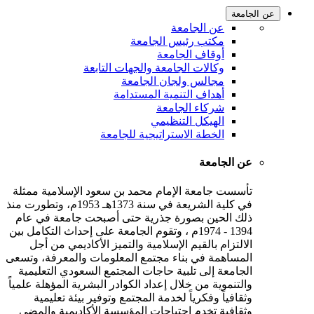
ن الجامعة
عن الجامعة
مكتب رئيس الجامعة
أوقاف الجامعة
وكالات الجامعة والجهات التابعة
مجالس ولجان الجامعة
أهداف التنمية المستدامة
شركاء الجامعة
الهيكل التنظيمي
الخطة الاستراتيجية للجامعة
عن الجامعة
تأسست جامعة الإمام محمد بن سعود الإسلامية ممثلة
في كلية الشريعة في سنة 1373هـ 1953م، وتطورت منذ
ذلك الحين بصورة جذرية حتى أصبحت جامعة في عام
1394 - 1974م ، وتقوم الجامعة على إحداث التكامل بين
الالتزام بالقيم الإسلامية والتميز الأكاديمي من أجل
المساهمة في بناء مجتمع المعلومات والمعرفة، وتسعى
الجامعة إلى تلبية حاجات المجتمع السعودي التعليمية
والتنموية من خلال إعداد الكوادر البشرية المؤهلة علمياً
وثقافياً وفكرياً لخدمة المجتمع وتوفير بيئة تعليمية
وثقافية تخدم احتياجات المؤسسة الأكاديمية والمضي