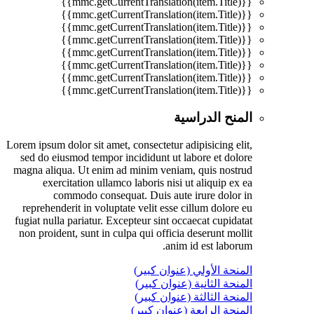
{{mmc.getCurrentTranslation(item.Title)}}
{{mmc.getCurrentTranslation(item.Title)}}
{{mmc.getCurrentTranslation(item.Title)}}
{{mmc.getCurrentTranslation(item.Title)}}
{{mmc.getCurrentTranslation(item.Title)}}
{{mmc.getCurrentTranslation(item.Title)}}
{{mmc.getCurrentTranslation(item.Title)}}
{{mmc.getCurrentTranslation(item.Title)}}
المنح الدراسية
Lorem ipsum dolor sit amet, consectetur adipisicing elit,
sed do eiusmod tempor incididunt ut labore et dolore
magna aliqua. Ut enim ad minim veniam, quis nostrud
exercitation ullamco laboris nisi ut aliquip ex ea
commodo consequat. Duis aute irure dolor in
reprehenderit in voluptate velit esse cillum dolore eu
fugiat nulla pariatur. Excepteur sint occaecat cupidatat
non proident, sunt in culpa qui officia deserunt mollit
anim id est laborum.
المنحة الأولي (عنوان كبير)
المنحة الثانية (عنوان كبير)
المنحة الثالثة (عنوان كبير)
المنحة الرابعة (عنوان كبير)