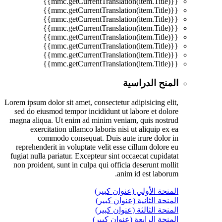
{{mmc.getCurrentTranslation(item.Title)}}
{{mmc.getCurrentTranslation(item.Title)}}
{{mmc.getCurrentTranslation(item.Title)}}
{{mmc.getCurrentTranslation(item.Title)}}
{{mmc.getCurrentTranslation(item.Title)}}
{{mmc.getCurrentTranslation(item.Title)}}
{{mmc.getCurrentTranslation(item.Title)}}
{{mmc.getCurrentTranslation(item.Title)}}
المنح الدراسية
Lorem ipsum dolor sit amet, consectetur adipisicing elit,
sed do eiusmod tempor incididunt ut labore et dolore
magna aliqua. Ut enim ad minim veniam, quis nostrud
exercitation ullamco laboris nisi ut aliquip ex ea
commodo consequat. Duis aute irure dolor in
reprehenderit in voluptate velit esse cillum dolore eu
fugiat nulla pariatur. Excepteur sint occaecat cupidatat
non proident, sunt in culpa qui officia deserunt mollit
anim id est laborum.
المنحة الأولي (عنوان كبير)
المنحة الثانية (عنوان كبير)
المنحة الثالثة (عنوان كبير)
المنحة الرابعة (عنوان كبير)