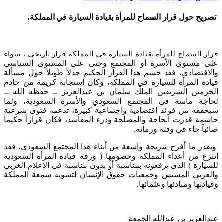
تصريح حول قرار السماح للمرأة بقيادة السيارة ‏في المملكة.
​قرار السماح للمرأة بقيادة السيارة ‏في المملكة قرار تاريخي ، سواء
على مستوى الأسرة أو المجتمع وحتى على المستوى السياسي
والاقتصادي، فقد حسم هذا القرار الحكيم جدلاً طويلاً حول مسألة
قيادة المرأة للسيارة في المملكة، وكان استجابة كريمة من خادم
الحرمين الشريفين الملك سلمان بن عبدالعزيز ــ حفظه الله ــ
لحاجة ماسة في المجتمع السعودي والأسرة السعودية، ولما
سيحققه من فوائد اقتصادية واجتماعية كبيرة، تدعمه فتوى شرعية
حاسمة قدرت الحاجة والمصلحة ودرء المفاسد، فكان قراراً حكيماً
صائباَ جاء في وقته وزمانه.
وبقدر ما أفرح شريحة واسعة من أبناء هذا المجتمع السعودي، فقد
انتزع من أعداء المملكة وخصومها ( ورقة قيادة المرأة السعودية
للسيارة ) الذي يرفعونه بمناسبة أو بدون مناسبة في الإعلام الغربي
والعربي المسيس وجمعيات حقوق الإنسان لتشويه سمعة المملكة
وقيادتها ومبادئها وعلمائها.
عبدالعزيز بن عبدالله الجمعة