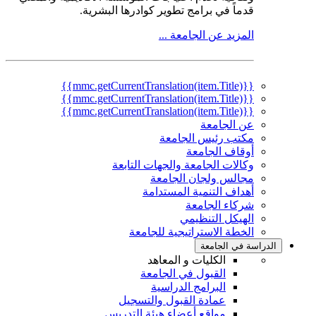
قدماً في برامج تطوير كوادرها البشرية.
المزيد عن الجامعة ...
{{mmc.getCurrentTranslation(item.Title)}}
{{mmc.getCurrentTranslation(item.Title)}}
{{mmc.getCurrentTranslation(item.Title)}}
عن الجامعة
مكتب رئيس الجامعة
أوقاف الجامعة
وكالات الجامعة والجهات التابعة
مجالس ولجان الجامعة
أهداف التنمية المستدامة
شركاء الجامعة
الهيكل التنظيمي
الخطة الاستراتيجية للجامعة
الدراسة في الجامعة
الكليات و المعاهد
القبول في الجامعة
البرامج الدراسية
عمادة القبول والتسجيل
مواقع أعضاء هيئة التدريس