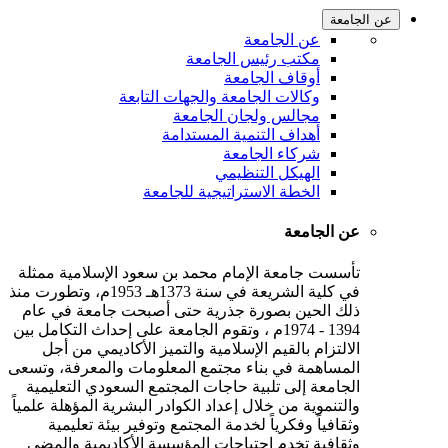
عن الجامعة
عن الجامعة
مكتب رئيس الجامعة
أوقاف الجامعة
وكالات الجامعة والجهات التابعة
مجالس ولجان الجامعة
أهداف التنمية المستدامة
شركاء الجامعة
الهيكل التنظيمي
الخطة الاستراتيجية للجامعة
عن الجامعة
تأسست جامعة الإمام محمد بن سعود الإسلامية ممثلة
في كلية الشريعة في سنة 1373هـ 1953م، وتطورت منذ
ذلك الحين بصورة جذرية حتى أصبحت جامعة في عام
1394 - 1974م ، وتقوم الجامعة على إحداث التكامل بين
الالتزام بالقيم الإسلامية والتميز الأكاديمي من أجل
المساهمة في بناء مجتمع المعلومات والمعرفة، وتسعى
الجامعة إلى تلبية حاجات المجتمع السعودي التعليمية
والتنموية من خلال إعداد الكوادر البشرية المؤهلة علمياً
وثقافياً وفكرياً لخدمة المجتمع وتوفير بيئة تعليمية
وثقافية تخدم احتياجات المؤسسة الأكاديمية والمضي