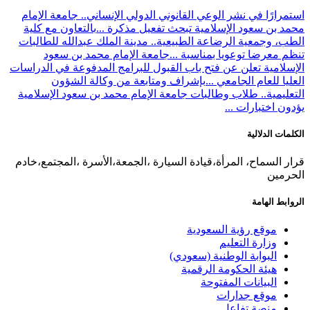
استمرارًا في نشر الوعي القانوني الدولي الإنساني.. جامعة الإمام
محمد بن سعود الإسلامية تبحث تفعيل مذكرة ...
بالتعاون مع كلية
الطب، وجمعية الرضاعة الطبيعية.. مدينة الملك عبدالله للطالبات
تنظم معرضا توعويا بمناسبة ...
جامعة الإمام محمد بن سعود
الإسلامية تعلن عن فتح باب القبول للبرامج المدفوعة في الدراسات
العليا للعام الجامعي ...
بإشراف ومتابعة من وكالة الشؤون
التعليمية.. طلاب وطالبات جامعة الإمام محمد بن سعود الإسلامية
يؤدون اختبارات ...
الكلمات الدلالية
قرار السماح، المرأة،قيادة السيارة ،الجمعة،الأسرة ،المجتمع،خادم
الحرمين
الروابط الهامة
موقع رؤية السعودية
وزارة التعليم
البوابة الوطنية (سعودي)
هيئة الحكومة الرقمية
البيانات المفتوحة
موقع جدارات
منصة تفاعل