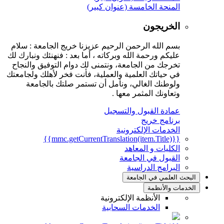
المنحة الخامسة (عنوان كبير)
الخريجون
بسم الله الرحمن الرحيم عزيزنا خريج الجامعة : سلام
عليكم ورحمة الله وبركاته ، أما بعد : فنهنئك ونبارك لك
تخرجك من الجامعة، ونتمنى لك دوام التوفيق والنجاح
في حياتك العلمية والعملية، فأنت فخر لأهلك ولجامعتك
ولوطنك الغالي، ونأمل أن تستمر صلتك بالجامعة
وتعاونك المثمر معها .
عمادة القبول والتسجيل
برنامج خريج
الخدمات الإلكترونية
{{mmc.getCurrentTranslation(item.Title)}}
الكليات و المعاهد
القبول في الجامعة
البرامج الدراسية
البحث العلمي في الجامعة
الخدمات والأنظمة
الأنظمة الإلكترونية
الخدمات السحابية