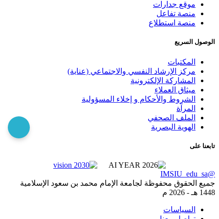
موقع جدارات
منصة تفاعل
منصة استطلاع
الوصول السريع
المكتبات
مركز الإرشاد النفسي والاجتماعي (عناية)
المشاركة الإلكترونية
ميثاق العملاء
الشروط والأحكام و إخلاء المسؤولية
المرآة
الملف الصحفي
الهوية البصرية
تابعنا على
@IMSIU_edu_sa
جميع الحقوق محفوظة لجامعة الإمام محمد بن سعود الإسلامية
1448 هـ -
2026 م
السياسات
تواصل معنا