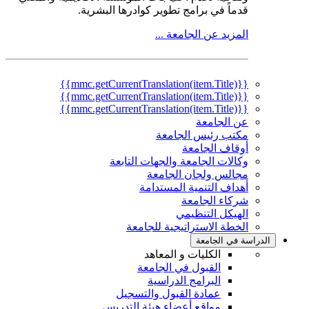
قدماً في برامج تطوير كوادرها البشرية.
المزيد عن الجامعة ...
{{mmc.getCurrentTranslation(item.Title)}}
{{mmc.getCurrentTranslation(item.Title)}}
{{mmc.getCurrentTranslation(item.Title)}}
عن الجامعة
مكتب رئيس الجامعة
أوقاف الجامعة
وكالات الجامعة والجهات التابعة
مجالس ولجان الجامعة
أهداف التنمية المستدامة
شركاء الجامعة
الهيكل التنظيمي
الخطة الاستراتيجية للجامعة
الدراسة في الجامعة
الكليات و المعاهد
القبول في الجامعة
البرامج الدراسية
عمادة القبول والتسجيل
مواقع أعضاء هيئة التدريس