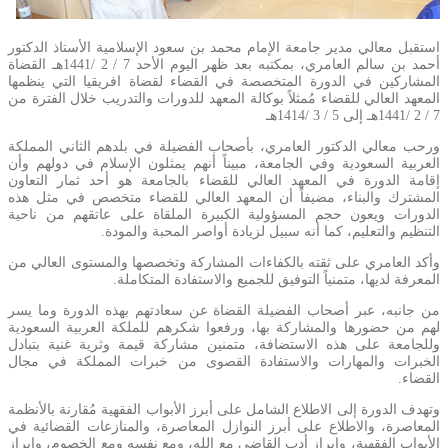
​استقبل معالي مدير جامعة الإمام محمد بن سعود الإسلامية الأستاذ الدكتور
أحمد بن سالم العامري، بمكتبه بعد ظهر اليوم الأحد 7 / 2 /1441هـ القضاة
المشاركين في الدورة المتخصصة في القضاء لقضاة افريقيا التي ينظمها
المعهد العالي للقضاء مُمثلاً بوكالة المعهد للدورات والتدريب خلال الفترة من
7 / 2 /1441هـ إلى 5 / 3 /1414هـ
ورحب معالي الدكتور العامري، بأصحاب الفضيلة في بلدهم الثاني المملكة
العربية السعودية وفي الجامعة، مبيناً أنهم يمثلون الإسلام في دولهم وأن
إقامة الدورة في المعهد العالي للقضاء بالجامعة هو أحد ثمار التعاون
المشترك والبناء، مضيفاً أن المعهد العالي للقضاء متخصص في مثل هذه
الدورات ويعون حجم المسؤولية الكبيرة الملقاة على عاتقهم من ناحية
التنظيم والتعليم، كما أنه سبيل لزيادة أواصر المحبة والمودة.
وأكد العامري على ثقته بالكفاءات المشاركة وتخصصها والمستوى العالي من
المعرفة لديها، متمنياً التوفيق للجميع والاستفادة المتكاملة.
من جانبه، عبر أصحاب الفضيلة القضاة عن سعادتهم بهذه الدورة وما يسر
لهم من حضورها والمشاركة بها، ورفعوا شكرهم للملكة العربية السعودية
وللجامعة على هذه الاستضافة، متمنين مشاركة قيمة وثرية غنية بتبادل
الخبرات والمهارات والاستفادة القصوى من خبرات المملكة في مجال
القضاء.
وتهدف الدورة إلى الاطلاع الشامل على أبرز الأبواب الفقهية مُقارنة بالأنظمة
المعاصرة، والاطلاع على أبرز النوازل المعاصرة، والمنازعات القضائية في
الأبواب الفقهية، وإبراز أدب القاضي مع الله، ومع نفسه ومع الخصوم، وإبراز