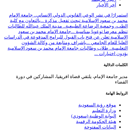
آخر الأخبار
استمرارًا في نشر الوعي القانوني الدولي الإنساني.. جامعة الإمام
محمد بن سعود الإسلامية تبحث تفعيل مذكرة ...
بالتعاون مع كلية
الطب، وجمعية الرضاعة الطبيعية.. مدينة الملك عبدالله للطالبات
تنظم معرضا توعويا بمناسبة ...
جامعة الإمام محمد بن سعود
الإسلامية تعلن عن فتح باب القبول للبرامج المدفوعة في الدراسات
العليا للعام الجامعي ...
بإشراف ومتابعة من وكالة الشؤون
التعليمية.. طلاب وطالبات جامعة الإمام محمد بن سعود الإسلامية
يؤدون اختبارات ...
الكلمات الدلالية
مدير جامعة الإمام، يلتقي قضاة افريقيا، المشاركين في دورة
القضاء
الروابط الهامة
موقع رؤية السعودية
وزارة التعليم
البوابة الوطنية (سعودي)
هيئة الحكومة الرقمية
البيانات المفتوحة