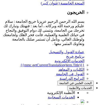
المنحة الخامسة (عنوان كبير)
الخريجون
بسم الله الرحمن الرحيم عزيزنا خريج الجامعة : سلام
عليكم ورحمة الله وبركاته ، أما بعد : فنهنئك ونبارك لك
تخرجك من الجامعة، ونتمنى لك دوام التوفيق والنجاح
في حياتك العلمية والعملية، فأنت فخر لأهلك ولجامعتك
ولوطنك الغالي، ونأمل أن تستمر صلتك بالجامعة
وتعاونك المثمر معها .
عمادة القبول والتسجيل
برنامج خريج
الخدمات الإلكترونية
{{mmc.getCurrentTranslation(item.Title)}}
الكليات و المعاهد
القبول في الجامعة
البرامج الدراسية
البحث العلمي في الجامعة
الخدمات والأنظمة
الأنظمة الإلكترونية
الخدمات السحابية