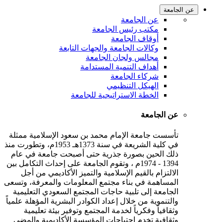
عن الجامعة
عن الجامعة
مكتب رئيس الجامعة
أوقاف الجامعة
وكالات الجامعة والجهات التابعة
مجالس ولجان الجامعة
أهداف التنمية المستدامة
شركاء الجامعة
الهيكل التنظيمي
الخطة الاستراتيجية للجامعة
عن الجامعة
تأسست جامعة الإمام محمد بن سعود الإسلامية ممثلة
في كلية الشريعة في سنة 1373هـ 1953م، وتطورت منذ
ذلك الحين بصورة جذرية حتى أصبحت جامعة في عام
1394 - 1974م ، وتقوم الجامعة على إحداث التكامل بين
الالتزام بالقيم الإسلامية والتميز الأكاديمي من أجل
المساهمة في بناء مجتمع المعلومات والمعرفة، وتسعى
الجامعة إلى تلبية حاجات المجتمع السعودي التعليمية
والتنموية من خلال إعداد الكوادر البشرية المؤهلة علمياً
وثقافياً وفكرياً لخدمة المجتمع وتوفير بيئة تعليمية
وثقافية تخدم احتياجات المؤسسة الأكاديمية والمضي