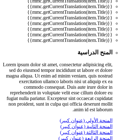
{{mmc.getCurrentTranslation(item.Title)}}
{{mmc.getCurrentTranslation(item.Title)}}
{{mmc.getCurrentTranslation(item.Title)}}
{{mmc.getCurrentTranslation(item.Title)}}
{{mmc.getCurrentTranslation(item.Title)}}
{{mmc.getCurrentTranslation(item.Title)}}
{{mmc.getCurrentTranslation(item.Title)}}
{{mmc.getCurrentTranslation(item.Title)}}
المنح الدراسية
Lorem ipsum dolor sit amet, consectetur adipisicing elit,
sed do eiusmod tempor incididunt ut labore et dolore
magna aliqua. Ut enim ad minim veniam, quis nostrud
exercitation ullamco laboris nisi ut aliquip ex ea
commodo consequat. Duis aute irure dolor in
reprehenderit in voluptate velit esse cillum dolore eu
fugiat nulla pariatur. Excepteur sint occaecat cupidatat
non proident, sunt in culpa qui officia deserunt mollit
anim id est laborum.
المنحة الأولي (عنوان كبير)
المنحة الثانية (عنوان كبير)
المنحة الثالثة (عنوان كبير)
المنحة الرابعة (عنوان كبير)