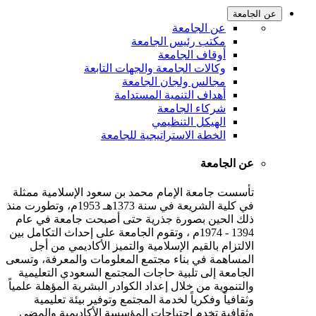
عن الجامعة
عن الجامعة
مكتب رئيس الجامعة
أوقاف الجامعة
وكالات الجامعة والجهات التابعة
مجالس ولجان الجامعة
أهداف التنمية المستدامة
شركاء الجامعة
الهيكل التنظيمي
الخطة الاستراتيجية للجامعة
عن الجامعة
تأسست جامعة الإمام محمد بن سعود الإسلامية ممثلة
في كلية الشريعة في سنة 1373هـ 1953م، وتطورت منذ
ذلك الحين بصورة جذرية حتى أصبحت جامعة في عام
1394 - 1974م ، وتقوم الجامعة على إحداث التكامل بين
الالتزام بالقيم الإسلامية والتميز الأكاديمي من أجل
المساهمة في بناء مجتمع المعلومات والمعرفة، وتسعى
الجامعة إلى تلبية حاجات المجتمع السعودي التعليمية
والتنموية من خلال إعداد الكوادر البشرية المؤهلة علمياً
وثقافياً وفكرياً لخدمة المجتمع وتوفير بيئة تعليمية
وثقافية تخدم احتياجات المؤسسة الأكاديمية والمضي