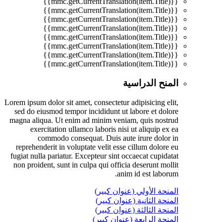
{{mmc.getCurrentTranslation(item.Title)}}
{{mmc.getCurrentTranslation(item.Title)}}
{{mmc.getCurrentTranslation(item.Title)}}
{{mmc.getCurrentTranslation(item.Title)}}
{{mmc.getCurrentTranslation(item.Title)}}
{{mmc.getCurrentTranslation(item.Title)}}
{{mmc.getCurrentTranslation(item.Title)}}
{{mmc.getCurrentTranslation(item.Title)}}
المنح الدراسية
Lorem ipsum dolor sit amet, consectetur adipisicing elit,
sed do eiusmod tempor incididunt ut labore et dolore
magna aliqua. Ut enim ad minim veniam, quis nostrud
exercitation ullamco laboris nisi ut aliquip ex ea
commodo consequat. Duis aute irure dolor in
reprehenderit in voluptate velit esse cillum dolore eu
fugiat nulla pariatur. Excepteur sint occaecat cupidatat
non proident, sunt in culpa qui officia deserunt mollit
anim id est laborum.
المنحة الأولي (عنوان كبير)
المنحة الثانية (عنوان كبير)
المنحة الثالثة (عنوان كبير)
المنحة الرابعة (عنوان كبير)