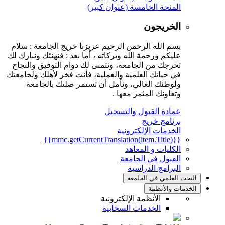
المنحة الخامسة (عنوان كبير)
الخريجون
بسم الله الرحمن الرحيم عزيزنا خريج الجامعة : سلام
عليكم ورحمة الله وبركاته ، أما بعد : فنهنئك ونبارك لك
تخرجك من الجامعة، ونتمنى لك دوام التوفيق والنجاح
في حياتك العلمية والعملية، فأنت فخر لأهلك ولجامعتك
ولوطنك الغالي، ونأمل أن تستمر صلتك بالجامعة
وتعاونك المثمر معها .
عمادة القبول والتسجيل
برنامج خريج
الخدمات الإلكترونية
{{mmc.getCurrentTranslation(item.Title)}}
الكليات و المعاهد
القبول في الجامعة
البرامج الدراسية
البحث العلمي في الجامعة
الخدمات والأنظمة
الأنظمة الإلكترونية
الخدمات السحابية