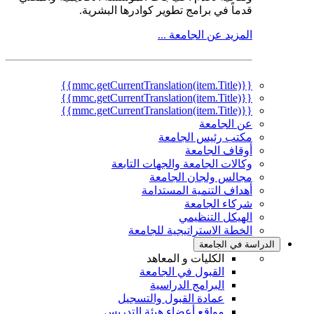
قدماً في برامج تطوير كوادرها البشرية.
المزيد عن الجامعة ...
{{mmc.getCurrentTranslation(item.Title)}}
{{mmc.getCurrentTranslation(item.Title)}}
{{mmc.getCurrentTranslation(item.Title)}}
عن الجامعة
مكتب رئيس الجامعة
أوقاف الجامعة
وكالات الجامعة والجهات التابعة
مجالس ولجان الجامعة
أهداف التنمية المستدامة
شركاء الجامعة
الهيكل التنظيمي
الخطة الاستراتيجية للجامعة
الدراسة في الجامعة
الكليات و المعاهد
القبول في الجامعة
البرامج الدراسية
عمادة القبول والتسجيل
مواقع أعضاء هيئة التدريس