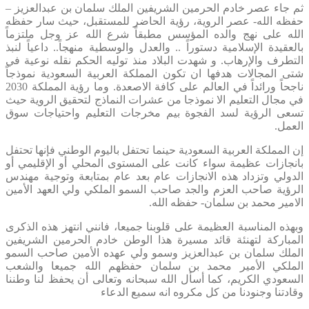
ثم جاء عصر خادم الحرمين الشريفين الملك سلمان بن عبدالعزيز –
حفظه الله- عصر الروية، رؤية الحاضر للمستقبل، حيث سار حفظه
الله على نهج والده المؤسس مطبقاً شرع الله عز وجل ملتزماً
بالعقيدة الإسلامية دستوراً .. والعدل والوسطية منهجاً.. داعياً لنبذ
التطرف والإرهاب. و شهدت البلاد منذ توليه الحكم نقله نوعية في
شتى المجالات هدفها ان تكون المملكة العربية السعودية نموذجاً
ناجحاً ورائداً في العالم على كافة الاصعدة. وما رؤية المملكة 2030
في مجال التعليم الا نموذجا من عشرات النماذج لتحقيق الروية حيث
تسعى الرؤية لسد الفجوة بيم مخرجات التعليم واحتياجات سوق
العمل.
إن المملكة العربية السعودية حينما تحتفل باليوم الوطني فإنها تحتفل
بانجازات عظيمة سواء كانت على المستوى المحلي أو الإقليمي أو
الدولي وتزداد هذه الانجازات عام بعد عام بمتابعة وتوجية مهندس
الرؤية صاحب العزم والجد صاحب السمو الملكي ولي العهد الأمين
الامير محمد بن سلمان- حفظه الله.
وبهذه المناسبة العظيمة على قلوبنا جميعا، فانني انتهز هذه الذكرى
المباركة لتهنئة قائد مسيرة هذا الوطن خادم الحرمين الشريفين
الملك سلمان بن عبدالعزيز وسمو ولي عهده الأمين صاحب السمو
الملكي الأمير محمد بن سلمان حفظهم الله جميعا والشعب
السعودي الكريم، كما أسأل الله سبحانه وتعالى أن يحفظ لنا وطننا
وقادتنا وجنودنا من كل مكروه انه سميع الدعاء