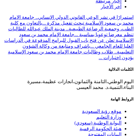
أخبار مرتبطة
آخر الأخبار
استمرارًا في نشر الوعي القانوني الدولي الإنساني.. جامعة الإمام
محمد بن سعود الإسلامية تبحث تفعيل مذكرة ...
بالتعاون مع كلية
الطب، وجمعية الرضاعة الطبيعية.. مدينة الملك عبدالله للطالبات
تنظم معرضا توعويا بمناسبة ...
جامعة الإمام محمد بن سعود
الإسلامية تعلن عن فتح باب القبول للبرامج المدفوعة في الدراسات
العليا للعام الجامعي ...
بإشراف ومتابعة من وكالة الشؤون
التعليمية.. طلاب وطالبات جامعة الإمام محمد بن سعود الإسلامية
يؤدون اختبارات ...
الكلمات الدلالية
اليوم الوطني،الثامنة والثمانون،انجازات عظيمة،مسيرة
البناء،التنمية،د. محمد العيسى
الروابط الهامة
موقع رؤية السعودية
وزارة التعليم
البوابة الوطنية (سعودي)
هيئة الحكومة الرقمية
البيانات المفتوحة