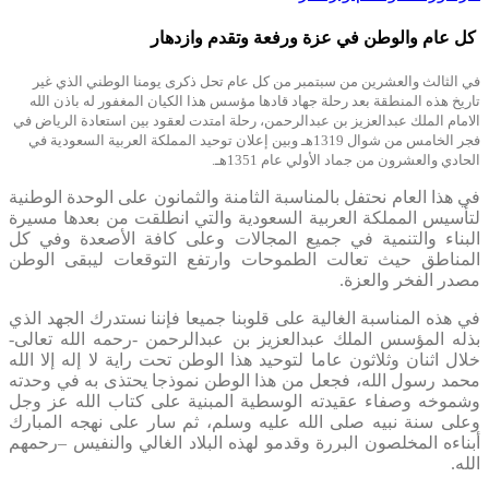
كل عام والوطن في عزة ورفعة وتقدم وازدهار
​​​في الثالث والعشرين من سبتمبر من كل عام تحل ذكرى يومنا الوطني الذي غير
تاريخ هذه المنطقة بعد رحلة جهاد قادها مؤسس هذا الكيان المغفور له باذن الله
الامام الملك عبدالعزيز بن عبدالرحمن، رحلة امتدت لعقود بين استعادة الرياض في
فجر الخامس من شوال 1319هـ وبين إعلان توحيد المملكة العربية السعودية في
الحادي والعشرون من جماد الأولي عام 1351هـ.
في هذا العام نحتفل بالمناسبة الثامنة والثمانون على الوحدة الوطنية
لتأسيس المملكة العربية السعودية والتي انطلقت من بعدها مسيرة
البناء والتنمية في جميع المجالات وعلى كافة الأصعدة وفي كل
المناطق حيث تعالت الطموحات وارتفع التوقعات ليبقى الوطن
مصدر الفخر والعزة.
في هذه المناسبة الغالية على قلوبنا جميعا فإننا نستدرك الجهد الذي
بذله المؤسس الملك عبدالعزيز بن عبدالرحمن -رحمه الله تعالى-
خلال اثنان وثلاثون عاما لتوحيد هذا الوطن تحت راية لا إله إلا الله
محمد رسول الله، فجعل من هذا الوطن نموذجا يحتذى به في وحدته
وشموخه وصفاء عقيدته الوسطية المبنية على كتاب الله عز وجل
وعلى سنة نبيه صلى الله عليه وسلم، ثم سار على نهجه المبارك
أبناءه المخلصون البررة وقدمو لهذه البلاد الغالي والنفيس –رحمهم
الله.