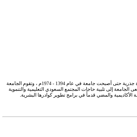
تأسست جامعة الإمام محمد بن سعود الإسلامية ممثلة في كلية الشريعة في سنة 1373هـ 1953م، وتطورت منذ ذلك الحين بصورة جذرية حتى أصبحت جامعة في عام 1394 - 1974م ، وتقوم الجامعة
ى الجامعة إلى تلبية حاجات المجتمع السعودي التعليمية والتنموية
سة الأكاديمية والمضي قدماً في برامج تطوير كوادرها البشرية.