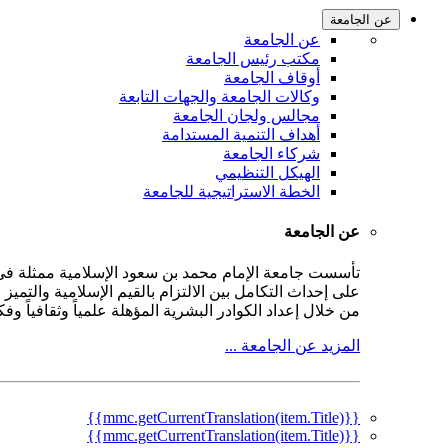
عن الجامعة
عن الجامعة
مكتب رئيس الجامعة
أوقاف الجامعة
وكالات الجامعة والجهات التابعة
مجالس ولجان الجامعة
أهداف التنمية المستدامة
شركاء الجامعة
الهيكل التنظيمي
الخطة الاستراتيجية للجامعة
عن الجامعة
على إحداث التكامل بين الالتزام بالقيم الإسلامية والتمي
من خلال إعداد الكوادر البشرية المؤهلة علمياً وثقافياً و
المزيد عن الجامعة ...
{{mmc.getCurrentTranslation(item.Title)}}
{{mmc.getCurrentTranslation(item.Title)}}