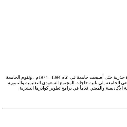
تأسست جامعة الإمام محمد بن سعود الإسلامية ممثلة في كلية الشريعة في سنة 1373هـ 1953م، وتطورت منذ ذلك الحين بصورة جذرية حتى أصبحت جامعة في عام 1394 - 1974م ، وتقوم الجامعة
ى الجامعة إلى تلبية حاجات المجتمع السعودي التعليمية والتنموية
سة الأكاديمية والمضي قدماً في برامج تطوير كوادرها البشرية.