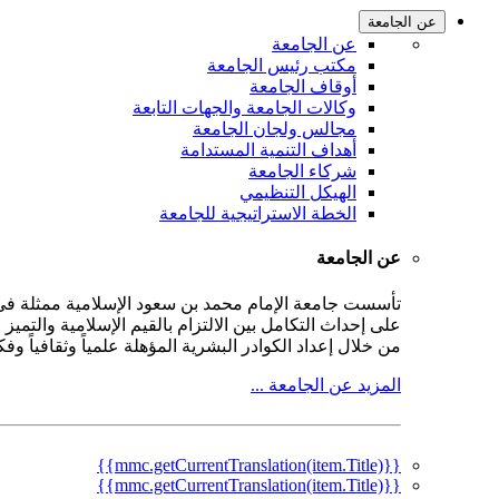
عن الجامعة
عن الجامعة
مكتب رئيس الجامعة
أوقاف الجامعة
وكالات الجامعة والجهات التابعة
مجالس ولجان الجامعة
أهداف التنمية المستدامة
شركاء الجامعة
الهيكل التنظيمي
الخطة الاستراتيجية للجامعة
عن الجامعة
على إحداث التكامل بين الالتزام بالقيم الإسلامية والتمي
من خلال إعداد الكوادر البشرية المؤهلة علمياً وثقافياً و
المزيد عن الجامعة ...
{{mmc.getCurrentTranslation(item.Title)}}
{{mmc.getCurrentTranslation(item.Title)}}