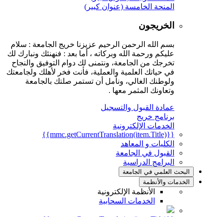
المنحة الخامسة (عنوان كبير)
الخريجون
بسم الله الرحمن الرحيم عزيزنا خريج الجامعة : سلام
عليكم ورحمة الله وبركاته ، أما بعد : فنهنئك ونبارك لك
تخرجك من الجامعة، ونتمنى لك دوام التوفيق والنجاح
في حياتك العلمية والعملية، فأنت فخر لأهلك ولجامعتك
ولوطنك الغالي، ونأمل أن تستمر صلتك بالجامعة
وتعاونك المثمر معها .
عمادة القبول والتسجيل
برنامج خريج
الخدمات الإلكترونية
{{mmc.getCurrentTranslation(item.Title)}}
الكليات و المعاهد
القبول في الجامعة
البرامج الدراسية
البحث العلمي في الجامعة
الخدمات والأنظمة
الأنظمة الإلكترونية
الخدمات السحابية