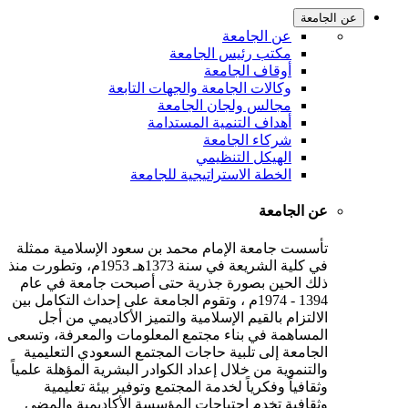
عن الجامعة
عن الجامعة
مكتب رئيس الجامعة
أوقاف الجامعة
وكالات الجامعة والجهات التابعة
مجالس ولجان الجامعة
أهداف التنمية المستدامة
شركاء الجامعة
الهيكل التنظيمي
الخطة الاستراتيجية للجامعة
عن الجامعة
تأسست جامعة الإمام محمد بن سعود الإسلامية ممثلة
في كلية الشريعة في سنة 1373هـ 1953م، وتطورت منذ
ذلك الحين بصورة جذرية حتى أصبحت جامعة في عام
1394 - 1974م ، وتقوم الجامعة على إحداث التكامل بين
الالتزام بالقيم الإسلامية والتميز الأكاديمي من أجل
المساهمة في بناء مجتمع المعلومات والمعرفة، وتسعى
الجامعة إلى تلبية حاجات المجتمع السعودي التعليمية
والتنموية من خلال إعداد الكوادر البشرية المؤهلة علمياً
وثقافياً وفكرياً لخدمة المجتمع وتوفير بيئة تعليمية
وثقافية تخدم احتياجات المؤسسة الأكاديمية والمضي