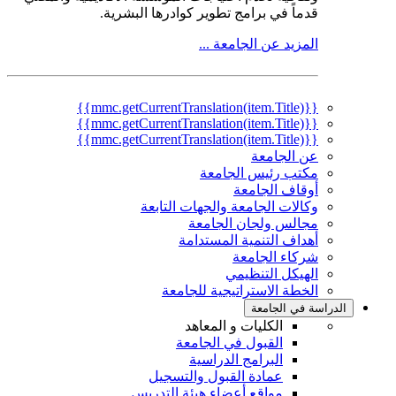
قدماً في برامج تطوير كوادرها البشرية.
المزيد عن الجامعة ...
{{mmc.getCurrentTranslation(item.Title)}}
{{mmc.getCurrentTranslation(item.Title)}}
{{mmc.getCurrentTranslation(item.Title)}}
عن الجامعة
مكتب رئيس الجامعة
أوقاف الجامعة
وكالات الجامعة والجهات التابعة
مجالس ولجان الجامعة
أهداف التنمية المستدامة
شركاء الجامعة
الهيكل التنظيمي
الخطة الاستراتيجية للجامعة
الدراسة في الجامعة
الكليات و المعاهد
القبول في الجامعة
البرامج الدراسية
عمادة القبول والتسجيل
مواقع أعضاء هيئة التدريس