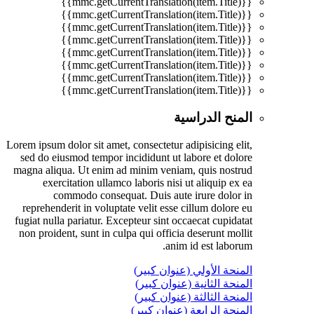
{{mmc.getCurrentTranslation(item.Title)}}
{{mmc.getCurrentTranslation(item.Title)}}
{{mmc.getCurrentTranslation(item.Title)}}
{{mmc.getCurrentTranslation(item.Title)}}
{{mmc.getCurrentTranslation(item.Title)}}
{{mmc.getCurrentTranslation(item.Title)}}
{{mmc.getCurrentTranslation(item.Title)}}
{{mmc.getCurrentTranslation(item.Title)}}
المنح الدراسية
Lorem ipsum dolor sit amet, consectetur adipisicing elit,
sed do eiusmod tempor incididunt ut labore et dolore
magna aliqua. Ut enim ad minim veniam, quis nostrud
exercitation ullamco laboris nisi ut aliquip ex ea
commodo consequat. Duis aute irure dolor in
reprehenderit in voluptate velit esse cillum dolore eu
fugiat nulla pariatur. Excepteur sint occaecat cupidatat
non proident, sunt in culpa qui officia deserunt mollit
anim id est laborum.
المنحة الأولي (عنوان كبير)
المنحة الثانية (عنوان كبير)
المنحة الثالثة (عنوان كبير)
المنحة الرابعة (عنوان كبير)