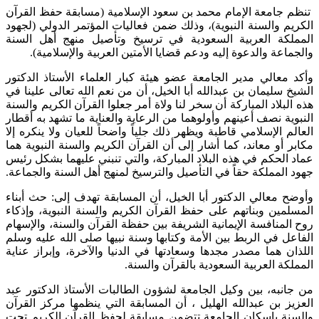
تنظم جامعة الإمام محمد بن سعود الإسلامية (مسابقة حفظ القرآن
الكريم والسنة النبوية)، وذلك ضمن فعاليات المؤتمر الدولي (لجهود
المملكة العربية السعودية في ترسيخ وتأصيل منهج أهل السنة
والجماعة والدعوة إليه ودعم قضايا الأمتين العربية والإسلامية).
وأكد معالي مدير الجامعة عضو هيئة كبار العلماء الأستاذ الدكتور
الشيخ سليمان بن عبدالله أبا الخيل، أن من نعم الله تعالى علينا في
هذه البلاد المباركة أن سخر لنا ولاة أمر جعلوا القرآن الكريم والسنة
النبوية نصف أعينهم وأولوهما من الرعاية والعناية ما تشهد به أقطار
العالم الإسلامي قاطبة ويظهر ذلك جلياً واضحاً للعيان ولا ينكره إلا
مكابر أو معاند، كما أشار إلى أن القرآن الكريم والسنة النبوية هما
عماد الحكم في هذه البلاد المباركة، والتي تنبني عليهما بشكل رئيس
جهود المملكة حقاً في التأصيل والترسيخ لمنهج أهل السنة والجماعة.
وأوضح معالي الدكتور أبا الخيل، أن المسابقة تهدف إلى: حث أبناء
المسلمين وبناتهم على حفظ القرآن الكريم والسنة النبوية، وإذكاء
روح المنافسة الإيمانية الشريفة بين حفظة القرآن والسنة، والإسهام
الفاعل في الربط بين الأمة وكتابها وسنة نبيها صلى الله عليه وسلم
اللذان هما مصدر مجدها وسعادتها في الدنيا والآخرة، وإبراز عناية
المملكة العربية السعودية بالقرآن والسنة.
من جانبه، بين وكيل الجامعة لشؤون الطالبات الأستاذ الدكتور عبد
العزيز بن عبدالله الهليل ، أن المسابقة التي ينظمها مركز القرآن
والسنة بإسكان الجامعة تتضمن مسابقة لحفظ القرآن الكريم تحت