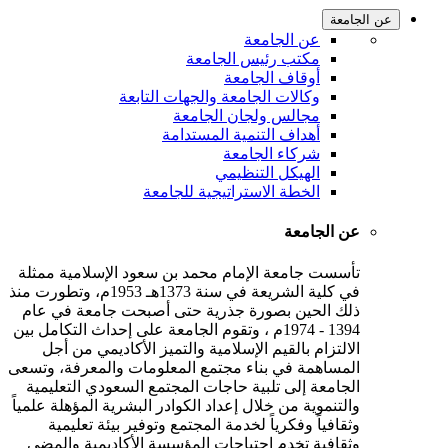
عن الجامعة
عن الجامعة
مكتب رئيس الجامعة
أوقاف الجامعة
وكالات الجامعة والجهات التابعة
مجالس ولجان الجامعة
أهداف التنمية المستدامة
شركاء الجامعة
الهيكل التنظيمي
الخطة الاستراتيجية للجامعة
عن الجامعة
تأسست جامعة الإمام محمد بن سعود الإسلامية ممثلة
في كلية الشريعة في سنة 1373هـ 1953م، وتطورت منذ
ذلك الحين بصورة جذرية حتى أصبحت جامعة في عام
1394 - 1974م ، وتقوم الجامعة على إحداث التكامل بين
الالتزام بالقيم الإسلامية والتميز الأكاديمي من أجل
المساهمة في بناء مجتمع المعلومات والمعرفة، وتسعى
الجامعة إلى تلبية حاجات المجتمع السعودي التعليمية
والتنموية من خلال إعداد الكوادر البشرية المؤهلة علمياً
وثقافياً وفكرياً لخدمة المجتمع وتوفير بيئة تعليمية
وثقافية تخدم احتياجات المؤسسة الأكاديمية والمضي