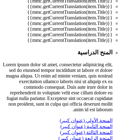
{{mmc.getCurrentTranslation(item.Title)}}
{{mmc.getCurrentTranslation(item.Title)}}
{{mmc.getCurrentTranslation(item.Title)}}
{{mmc.getCurrentTranslation(item.Title)}}
{{mmc.getCurrentTranslation(item.Title)}}
{{mmc.getCurrentTranslation(item.Title)}}
{{mmc.getCurrentTranslation(item.Title)}}
{{mmc.getCurrentTranslation(item.Title)}}
المنح الدراسية
Lorem ipsum dolor sit amet, consectetur adipisicing elit,
sed do eiusmod tempor incididunt ut labore et dolore
magna aliqua. Ut enim ad minim veniam, quis nostrud
exercitation ullamco laboris nisi ut aliquip ex ea
commodo consequat. Duis aute irure dolor in
reprehenderit in voluptate velit esse cillum dolore eu
fugiat nulla pariatur. Excepteur sint occaecat cupidatat
non proident, sunt in culpa qui officia deserunt mollit
anim id est laborum.
المنحة الأولي (عنوان كبير)
المنحة الثانية (عنوان كبير)
المنحة الثالثة (عنوان كبير)
المنحة الرابعة (عنوان كبير)