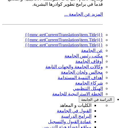
قدماً في برامج تطوير كوادرها البشرية.
المزيد عن الجامعة ...
{{mmc.getCurrentTranslation(item.Title)}}
{{mmc.getCurrentTranslation(item.Title)}}
{{mmc.getCurrentTranslation(item.Title)}}
عن الجامعة
مكتب رئيس الجامعة
أوقاف الجامعة
وكالات الجامعة والجهات التابعة
مجالس ولجان الجامعة
أهداف التنمية المستدامة
شركاء الجامعة
الهيكل التنظيمي
الخطة الاستراتيجية للجامعة
الدراسة في الجامعة
الكليات و المعاهد
القبول في الجامعة
البرامج الدراسية
عمادة القبول والتسجيل
مواقع أعضاء هيئة التدريس