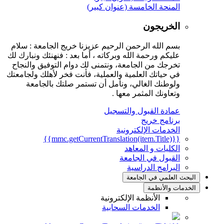
المنحة الخامسة (عنوان كبير)
الخريجون
بسم الله الرحمن الرحيم عزيزنا خريج الجامعة : سلام
عليكم ورحمة الله وبركاته ، أما بعد : فنهنئك ونبارك لك
تخرجك من الجامعة، ونتمنى لك دوام التوفيق والنجاح
في حياتك العلمية والعملية، فأنت فخر لأهلك ولجامعتك
ولوطنك الغالي، ونأمل أن تستمر صلتك بالجامعة
وتعاونك المثمر معها .
عمادة القبول والتسجيل
برنامج خريج
الخدمات الإلكترونية
{{mmc.getCurrentTranslation(item.Title)}}
الكليات و المعاهد
القبول في الجامعة
البرامج الدراسية
البحث العلمي في الجامعة
الخدمات والأنظمة
الأنظمة الإلكترونية
الخدمات السحابية