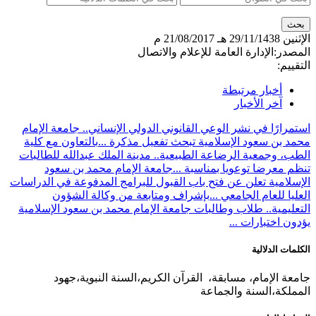
الإثنين
29/11/1438 هـ
21/08/2017 م
المصدر:
الإدارة العامة للإعلام والاتصال
التقييم:
أخبار مرتبطة
آخر الأخبار
استمرارًا في نشر الوعي القانوني الدولي الإنساني.. جامعة الإمام
محمد بن سعود الإسلامية تبحث تفعيل مذكرة ...
بالتعاون مع كلية
الطب، وجمعية الرضاعة الطبيعية.. مدينة الملك عبدالله للطالبات
تنظم معرضا توعويا بمناسبة ...
جامعة الإمام محمد بن سعود
الإسلامية تعلن عن فتح باب القبول للبرامج المدفوعة في الدراسات
العليا للعام الجامعي ...
بإشراف ومتابعة من وكالة الشؤون
التعليمية.. طلاب وطالبات جامعة الإمام محمد بن سعود الإسلامية
يؤدون اختبارات ...
الكلمات الدلالية
جامعة الإمام، مسابقة، القرآن الكريم،السنة النبوية،جهود
المملكة،السنة والجماعة