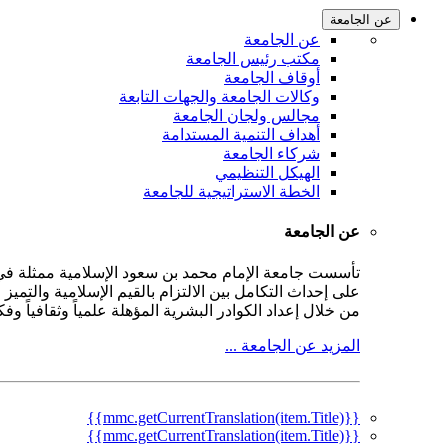
عن الجامعة
عن الجامعة
مكتب رئيس الجامعة
أوقاف الجامعة
وكالات الجامعة والجهات التابعة
مجالس ولجان الجامعة
أهداف التنمية المستدامة
شركاء الجامعة
الهيكل التنظيمي
الخطة الاستراتيجية للجامعة
عن الجامعة
على إحداث التكامل بين الالتزام بالقيم الإسلامية والتمي
من خلال إعداد الكوادر البشرية المؤهلة علمياً وثقافياً و
المزيد عن الجامعة ...
{{mmc.getCurrentTranslation(item.Title)}}
{{mmc.getCurrentTranslation(item.Title)}}