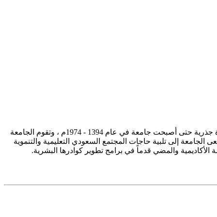
تأسست جامعة الإمام محمد بن سعود الإسلامية ممثلة في كلية الشريعة في سنة 1373هـ 1953م، وتطورت منذ ذلك الحين بصورة جذرية حتى أصبحت جامعة في عام 1394 - 1974م ، وتقوم الجامعة
ى الجامعة إلى تلبية حاجات المجتمع السعودي التعليمية والتنموية
سة الأكاديمية والمضي قدماً في برامج تطوير كوادرها البشرية.