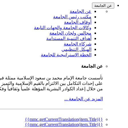
عن الجامعة
عن الجامعة
مكتب رئيس الجامعة
أوقاف الجامعة
وكالات الجامعة والجهات التابعة
مجالس ولجان الجامعة
أهداف التنمية المستدامة
شركاء الجامعة
الهيكل التنظيمي
الخطة الاستراتيجية للجامعة
عن الجامعة
على إحداث التكامل بين الالتزام بالقيم الإسلامية والتمي
من خلال إعداد الكوادر البشرية المؤهلة علمياً وثقافياً و
المزيد عن الجامعة ...
{{mmc.getCurrentTranslation(item.Title)}}
{{mmc.getCurrentTranslation(item.Title)}}