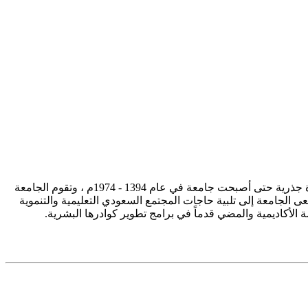
تأسست جامعة الإمام محمد بن سعود الإسلامية ممثلة في كلية الشريعة في سنة 1373هـ 1953م، وتطورت منذ ذلك الحين بصورة جذرية حتى أصبحت جامعة في عام 1394 - 1974م ، وتقوم الجامعة
ى الجامعة إلى تلبية حاجات المجتمع السعودي التعليمية والتنموية
سة الأكاديمية والمضي قدماً في برامج تطوير كوادرها البشرية.