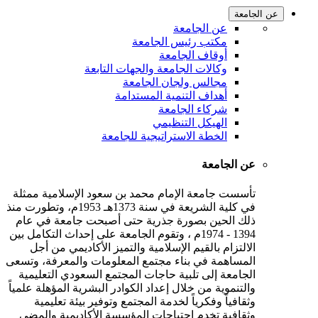
عن الجامعة
عن الجامعة
مكتب رئيس الجامعة
أوقاف الجامعة
وكالات الجامعة والجهات التابعة
مجالس ولجان الجامعة
أهداف التنمية المستدامة
شركاء الجامعة
الهيكل التنظيمي
الخطة الاستراتيجية للجامعة
عن الجامعة
تأسست جامعة الإمام محمد بن سعود الإسلامية ممثلة
في كلية الشريعة في سنة 1373هـ 1953م، وتطورت منذ
ذلك الحين بصورة جذرية حتى أصبحت جامعة في عام
1394 - 1974م ، وتقوم الجامعة على إحداث التكامل بين
الالتزام بالقيم الإسلامية والتميز الأكاديمي من أجل
المساهمة في بناء مجتمع المعلومات والمعرفة، وتسعى
الجامعة إلى تلبية حاجات المجتمع السعودي التعليمية
والتنموية من خلال إعداد الكوادر البشرية المؤهلة علمياً
وثقافياً وفكرياً لخدمة المجتمع وتوفير بيئة تعليمية
وثقافية تخدم احتياجات المؤسسة الأكاديمية والمضي