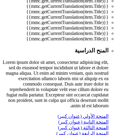
{{mmc.getCurrentTranslation(item.Title)}}
{{mmc.getCurrentTranslation(item.Title)}}
{{mmc.getCurrentTranslation(item.Title)}}
{{mmc.getCurrentTranslation(item.Title)}}
{{mmc.getCurrentTranslation(item.Title)}}
{{mmc.getCurrentTranslation(item.Title)}}
{{mmc.getCurrentTranslation(item.Title)}}
{{mmc.getCurrentTranslation(item.Title)}}
المنح الدراسية
Lorem ipsum dolor sit amet, consectetur adipisicing elit,
sed do eiusmod tempor incididunt ut labore et dolore
magna aliqua. Ut enim ad minim veniam, quis nostrud
exercitation ullamco laboris nisi ut aliquip ex ea
commodo consequat. Duis aute irure dolor in
reprehenderit in voluptate velit esse cillum dolore eu
fugiat nulla pariatur. Excepteur sint occaecat cupidatat
non proident, sunt in culpa qui officia deserunt mollit
anim id est laborum.
المنحة الأولي (عنوان كبير)
المنحة الثانية (عنوان كبير)
المنحة الثالثة (عنوان كبير)
المنحة الرابعة (عنوان كبير)