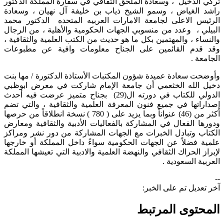
تركي الدخيل ، وسعادة الملحق الثقافي في سفارة المملكة الدكتور
راشد الغياض ، وسمو الشيخ ذياب بن خليفة آل نهيان ، وسعادة
الرئيس الاعلى لجامعة الامارات العربيه المتحده الدكتور محمد
البيلي ، وعدد من منسوبي الجهات الحكومية والأهلية ، من الرجال
والنساء ، والمهتمين بكل ما هو حديث من الكتب العلمية والثقافية ،
وقد قدم القائمين على الجناح معلومات وافية عن مطبوعات
الجامعة .
وأوضحت سعادة عميدة شؤون المكتبات الأستاذة الدكتورة / مها بنت
دخيل الله الخثعمي أن جامعة الإمام شاركت في معرض ابوظبي
الدولي للكتاب في دورته ال(29) بجناح متميز عرضت فيه أحدث
إصداراتها في جميع فنون المعرفة العلمية والثقافية ، والتي تضم
أكثر من (46) عنواناً وبما يزيد على ( 780 ) نسخة انطلاقاً من حرصها
ودورها الفعال في المشاركة بالفعاليات الأدبية والثقافية ومعارض
الكتاب وتبادل الخبرات مع الجهات المشاركة من دور نشر ومراكز
علمية فضلاً عن الجهات الحكومية سواءً داخل المملكة أو خارجها
لإبراز الحراك الثقافي والنهضة العلمية والادبية التي تعيشها المملكة
العربية السعودية .​
--
آخر تعديل تم على الخبر:
المحتوى المرتبط