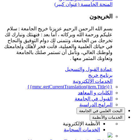
المنحة الخامسة (عنوان كبير)
الخريجون
بسم الله الرحمن الرحيم عزيزنا خريج الجامعة : سلام
عليكم ورحمة الله وبركاته ، أما بعد : فنهنئك ونبارك لك
تخرجك من الجامعة، ونتمنى لك دوام التوفيق والنجاح
في حياتك العلمية والعملية، فأنت فخر لأهلك ولجامعتك
ولوطنك الغالي، ونأمل أن تستمر صلتك بالجامعة
وتعاونك المثمر معها .
عمادة القبول والتسجيل
برنامج خريج
الخدمات الإلكترونية
{{mmc.getCurrentTranslation(item.Title)}}
الكليات و المعاهد
القبول في الجامعة
البرامج الدراسية
البحث العلمي في الجامعة
الخدمات والأنظمة
الأنظمة الإلكترونية
الخدمات السحابية