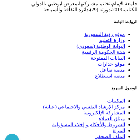
جامعة الإمام،تختتم مشاركتها،معرض ابوظبي ،الدولي
للكتاب،2019،دورته (29)،دائرة الثقافة والسياحة
الروابط الهامة
موقع رؤية السعودية
وزارة التعليم
البوابة الوطنية (سعودي)
هيئة الحكومة الرقمية
البيانات المفتوحة
موقع جدارات
منصة تفاعل
منصة استطلاع
الوصول السريع
المكتبات
مركز الإرشاد النفسي والاجتماعي (عناية)
المشاركة الإلكترونية
ميثاق العملاء
الشروط والأحكام و إخلاء المسؤولية
المرآة
الملف الصحفي