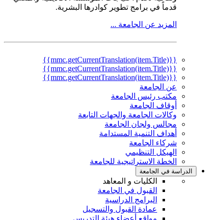
قدماً في برامج تطوير كوادرها البشرية.
المزيد عن الجامعة ...
{{mmc.getCurrentTranslation(item.Title)}}
{{mmc.getCurrentTranslation(item.Title)}}
{{mmc.getCurrentTranslation(item.Title)}}
عن الجامعة
مكتب رئيس الجامعة
أوقاف الجامعة
وكالات الجامعة والجهات التابعة
مجالس ولجان الجامعة
أهداف التنمية المستدامة
شركاء الجامعة
الهيكل التنظيمي
الخطة الاستراتيجية للجامعة
الدراسة في الجامعة
الكليات و المعاهد
القبول في الجامعة
البرامج الدراسية
عمادة القبول والتسجيل
مواقع أعضاء هيئة التدريس