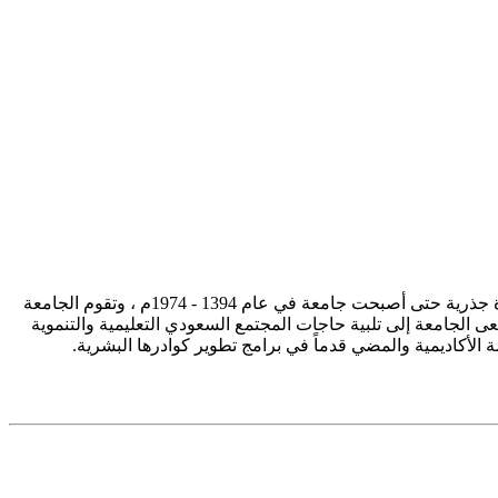
تأسست جامعة الإمام محمد بن سعود الإسلامية ممثلة في كلية الشريعة في سنة 1373هـ 1953م، وتطورت منذ ذلك الحين بصورة جذرية حتى أصبحت جامعة في عام 1394 - 1974م ، وتقوم الجامعة
ى الجامعة إلى تلبية حاجات المجتمع السعودي التعليمية والتنموية
سة الأكاديمية والمضي قدماً في برامج تطوير كوادرها البشرية.