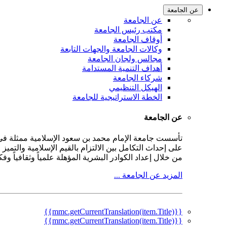
عن الجامعة
عن الجامعة
مكتب رئيس الجامعة
أوقاف الجامعة
وكالات الجامعة والجهات التابعة
مجالس ولجان الجامعة
أهداف التنمية المستدامة
شركاء الجامعة
الهيكل التنظيمي
الخطة الاستراتيجية للجامعة
عن الجامعة
على إحداث التكامل بين الالتزام بالقيم الإسلامية والتمي
من خلال إعداد الكوادر البشرية المؤهلة علمياً وثقافياً و
المزيد عن الجامعة ...
{{mmc.getCurrentTranslation(item.Title)}}
{{mmc.getCurrentTranslation(item.Title)}}