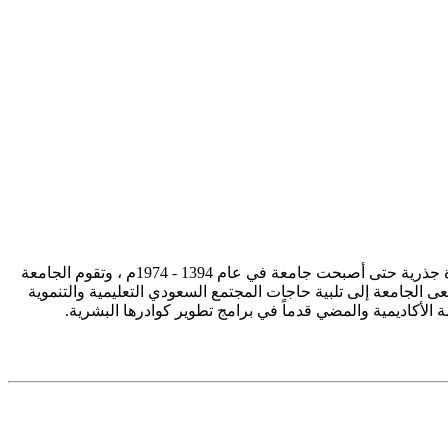
تأسست جامعة الإمام محمد بن سعود الإسلامية ممثلة في كلية الشريعة في سنة 1373هـ 1953م، وتطورت منذ ذلك الحين بصورة جذرية حتى أصبحت جامعة في عام 1394 - 1974م ، وتقوم الجامعة
ى الجامعة إلى تلبية حاجات المجتمع السعودي التعليمية والتنموية
سة الأكاديمية والمضي قدماً في برامج تطوير كوادرها البشرية.