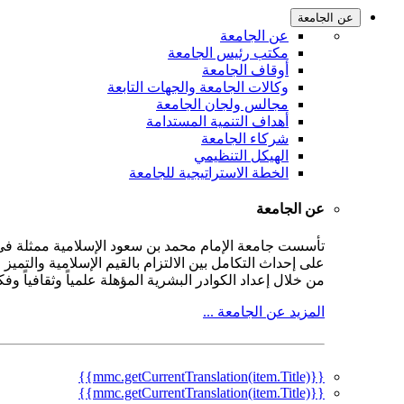
عن الجامعة
عن الجامعة
مكتب رئيس الجامعة
أوقاف الجامعة
وكالات الجامعة والجهات التابعة
مجالس ولجان الجامعة
أهداف التنمية المستدامة
شركاء الجامعة
الهيكل التنظيمي
الخطة الاستراتيجية للجامعة
عن الجامعة
على إحداث التكامل بين الالتزام بالقيم الإسلامية والتمي
من خلال إعداد الكوادر البشرية المؤهلة علمياً وثقافياً و
المزيد عن الجامعة ...
{{mmc.getCurrentTranslation(item.Title)}}
{{mmc.getCurrentTranslation(item.Title)}}