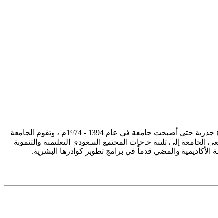
تأسست جامعة الإمام محمد بن سعود الإسلامية ممثلة في كلية الشريعة في سنة 1373هـ 1953م، وتطورت منذ ذلك الحين بصورة جذرية حتى أصبحت جامعة في عام 1394 - 1974م ، وتقوم الجامعة
ى الجامعة إلى تلبية حاجات المجتمع السعودي التعليمية والتنموية
سة الأكاديمية والمضي قدماً في برامج تطوير كوادرها البشرية.