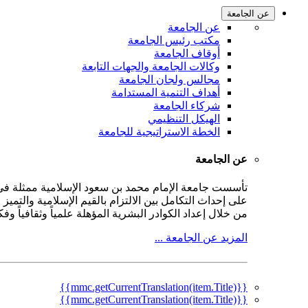
عن الجامعة
عن الجامعة
مكتب رئيس الجامعة
أوقاف الجامعة
وكالات الجامعة والجهات التابعة
مجالس ولجان الجامعة
أهداف التنمية المستدامة
شركاء الجامعة
الهيكل التنظيمي
الخطة الاستراتيجية للجامعة
عن الجامعة
على إحداث التكامل بين الالتزام بالقيم الإسلامية والتمي
من خلال إعداد الكوادر البشرية المؤهلة علمياً وثقافياً و
المزيد عن الجامعة ...
{{mmc.getCurrentTranslation(item.Title)}}
{{mmc.getCurrentTranslation(item.Title)}}