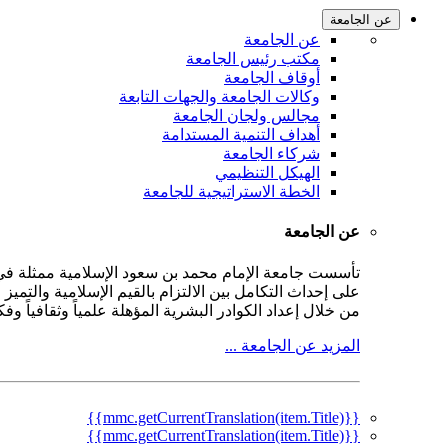
عن الجامعة
عن الجامعة
مكتب رئيس الجامعة
أوقاف الجامعة
وكالات الجامعة والجهات التابعة
مجالس ولجان الجامعة
أهداف التنمية المستدامة
شركاء الجامعة
الهيكل التنظيمي
الخطة الاستراتيجية للجامعة
عن الجامعة
على إحداث التكامل بين الالتزام بالقيم الإسلامية والتمي
من خلال إعداد الكوادر البشرية المؤهلة علمياً وثقافياً و
المزيد عن الجامعة ...
{{mmc.getCurrentTranslation(item.Title)}}
{{mmc.getCurrentTranslation(item.Title)}}