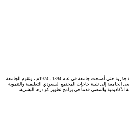
تأسست جامعة الإمام محمد بن سعود الإسلامية ممثلة في كلية الشريعة في سنة 1373هـ 1953م، وتطورت منذ ذلك الحين بصورة جذرية حتى أصبحت جامعة في عام 1394 - 1974م ، وتقوم الجامعة
ى الجامعة إلى تلبية حاجات المجتمع السعودي التعليمية والتنموية
سة الأكاديمية والمضي قدماً في برامج تطوير كوادرها البشرية.