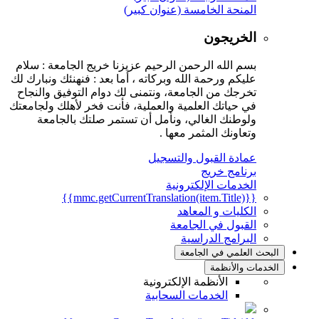
المنحة الخامسة (عنوان كبير)
الخريجون
بسم الله الرحمن الرحيم عزيزنا خريج الجامعة : سلام
عليكم ورحمة الله وبركاته ، أما بعد : فنهنئك ونبارك لك
تخرجك من الجامعة، ونتمنى لك دوام التوفيق والنجاح
في حياتك العلمية والعملية، فأنت فخر لأهلك ولجامعتك
ولوطنك الغالي، ونأمل أن تستمر صلتك بالجامعة
وتعاونك المثمر معها .
عمادة القبول والتسجيل
برنامج خريج
الخدمات الإلكترونية
{{mmc.getCurrentTranslation(item.Title)}}
الكليات و المعاهد
القبول في الجامعة
البرامج الدراسية
البحث العلمي في الجامعة
الخدمات والأنظمة
الأنظمة الإلكترونية
الخدمات السحابية