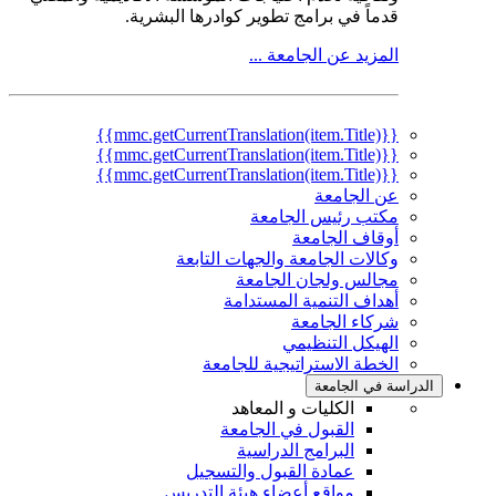
قدماً في برامج تطوير كوادرها البشرية.
المزيد عن الجامعة ...
{{mmc.getCurrentTranslation(item.Title)}}
{{mmc.getCurrentTranslation(item.Title)}}
{{mmc.getCurrentTranslation(item.Title)}}
عن الجامعة
مكتب رئيس الجامعة
أوقاف الجامعة
وكالات الجامعة والجهات التابعة
مجالس ولجان الجامعة
أهداف التنمية المستدامة
شركاء الجامعة
الهيكل التنظيمي
الخطة الاستراتيجية للجامعة
الدراسة في الجامعة
الكليات و المعاهد
القبول في الجامعة
البرامج الدراسية
عمادة القبول والتسجيل
مواقع أعضاء هيئة التدريس