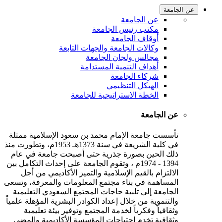
عن الجامعة
عن الجامعة
مكتب رئيس الجامعة
أوقاف الجامعة
وكالات الجامعة والجهات التابعة
مجالس ولجان الجامعة
أهداف التنمية المستدامة
شركاء الجامعة
الهيكل التنظيمي
الخطة الاستراتيجية للجامعة
عن الجامعة
تأسست جامعة الإمام محمد بن سعود الإسلامية ممثلة
في كلية الشريعة في سنة 1373هـ 1953م، وتطورت منذ
ذلك الحين بصورة جذرية حتى أصبحت جامعة في عام
1394 - 1974م ، وتقوم الجامعة على إحداث التكامل بين
الالتزام بالقيم الإسلامية والتميز الأكاديمي من أجل
المساهمة في بناء مجتمع المعلومات والمعرفة، وتسعى
الجامعة إلى تلبية حاجات المجتمع السعودي التعليمية
والتنموية من خلال إعداد الكوادر البشرية المؤهلة علمياً
وثقافياً وفكرياً لخدمة المجتمع وتوفير بيئة تعليمية
وثقافية تخدم احتياجات المؤسسة الأكاديمية والمضي