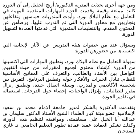
ومن جهة أخرى تحدثت المدربة الدكتورة/ أريج الحقيل إلى أن الدورة
كانت ممتعة وقيمة وقدمت العديد المهارات المتقدمة المهمة في
التعامل مع نظام البلاك بورد. وأبدت المتدربات حماسهن وتفاعلهن
وتجاربهن مع محاور الدورة التي تم التدرب عليها، ورضاهن عن
المحتوى المقدم، والتنظيمات المتميزة التي قدمتها العمادة لتسهيل
الدورة.
وبسؤال عدد من عضوات هيئة التدريس عن الآثار الإيجابية التي
اكتسبناها من حضورهن للدورة:
سهولة التعامل مع نظام البلاك بورد، وتطبيق المهارات التي اكتسبنها
من الدورة كإنشاء محتوى لجميع المقررات من حيث التقييم,
التواصل بين الأستاذ والطالب، والتعرف على المفاتيح الأساسية
للنظام, تبادل الخبرات والأفكار حوله وتطبيق البرنامج, التفريق بين
شخصية الأكاديمي والمدرب، وسيلة اتصال جيدة، وتطبيق إنزال
مقرر للطالبات، وإنزال الواجبات، إحصاء حول الدرجات, استعماله
في تقادير الجودة.
وتقدمت الدكتورة بالشكر لمدير جامعة الإمام محمد بن سعود
الإسلامية عضو هيئة كبار العلماء الشيخ الأستاذ الدكتور سليمان بن
عبدالله أبا الخيل على مساهمته، وموافقته لتنظيم هذه الدورة،
وكذلك تشكر العمادة عميد عمادة تطوير التعليم الجامعي د. غازي
السدحان.