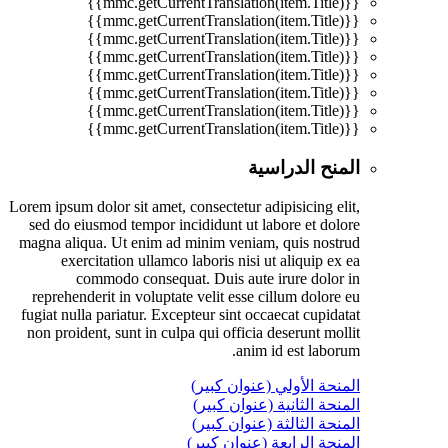
{{mmc.getCurrentTranslation(item.Title)}}
{{mmc.getCurrentTranslation(item.Title)}}
{{mmc.getCurrentTranslation(item.Title)}}
{{mmc.getCurrentTranslation(item.Title)}}
{{mmc.getCurrentTranslation(item.Title)}}
{{mmc.getCurrentTranslation(item.Title)}}
{{mmc.getCurrentTranslation(item.Title)}}
{{mmc.getCurrentTranslation(item.Title)}}
المنح الدراسية
Lorem ipsum dolor sit amet, consectetur adipisicing elit,
sed do eiusmod tempor incididunt ut labore et dolore
magna aliqua. Ut enim ad minim veniam, quis nostrud
exercitation ullamco laboris nisi ut aliquip ex ea
commodo consequat. Duis aute irure dolor in
reprehenderit in voluptate velit esse cillum dolore eu
fugiat nulla pariatur. Excepteur sint occaecat cupidatat
non proident, sunt in culpa qui officia deserunt mollit
anim id est laborum.
المنحة الأولي (عنوان كبير)
المنحة الثانية (عنوان كبير)
المنحة الثالثة (عنوان كبير)
المنحة الرابعة (عنوان كبير)