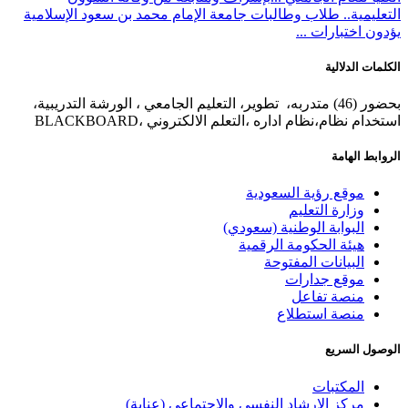
التعليمية.. طلاب وطالبات جامعة الإمام محمد بن سعود الإسلامية
يؤدون اختبارات ...
الكلمات الدلالية
بحضور (46) متدربه، تطوير، التعليم الجامعي ، الورشة التدريبية،
استخدام نظام،نظام اداره ،التعلم الالكتروني ،BLACKBOARD
الروابط الهامة
موقع رؤية السعودية
وزارة التعليم
البوابة الوطنية (سعودي)
هيئة الحكومة الرقمية
البيانات المفتوحة
موقع جدارات
منصة تفاعل
منصة استطلاع
الوصول السريع
المكتبات
مركز الإرشاد النفسي والاجتماعي (عناية)