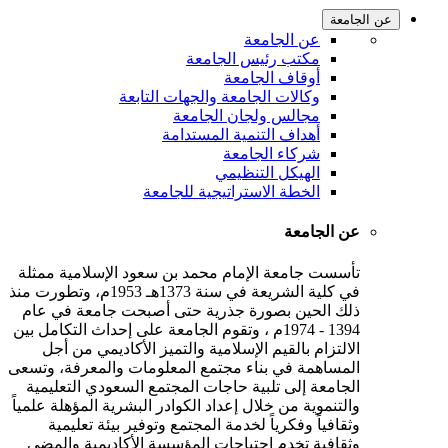
عن الجامعة
عن الجامعة
مكتب رئيس الجامعة
أوقاف الجامعة
وكالات الجامعة والجهات التابعة
مجالس ولجان الجامعة
أهداف التنمية المستدامة
شركاء الجامعة
الهيكل التنظيمي
الخطة الاستراتيجية للجامعة
عن الجامعة
تأسست جامعة الإمام محمد بن سعود الإسلامية ممثلة
في كلية الشريعة في سنة 1373هـ 1953م، وتطورت منذ
ذلك الحين بصورة جذرية حتى أصبحت جامعة في عام
1394 - 1974م ، وتقوم الجامعة على إحداث التكامل بين
الالتزام بالقيم الإسلامية والتميز الأكاديمي من أجل
المساهمة في بناء مجتمع المعلومات والمعرفة، وتسعى
الجامعة إلى تلبية حاجات المجتمع السعودي التعليمية
والتنموية من خلال إعداد الكوادر البشرية المؤهلة علمياً
وثقافياً وفكرياً لخدمة المجتمع وتوفير بيئة تعليمية
وثقافية تخدم احتياجات المؤسسة الأكاديمية والمضي