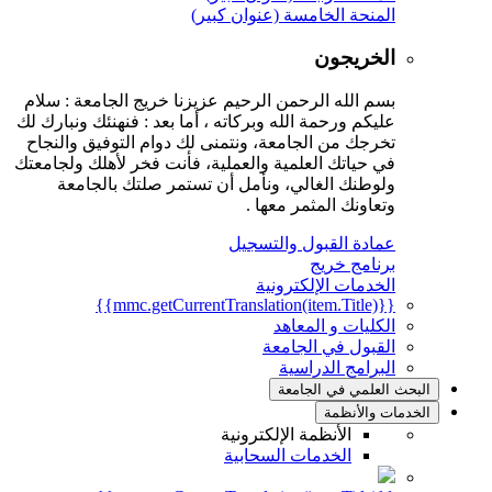
المنحة الخامسة (عنوان كبير)
الخريجون
بسم الله الرحمن الرحيم عزيزنا خريج الجامعة : سلام
عليكم ورحمة الله وبركاته ، أما بعد : فنهنئك ونبارك لك
تخرجك من الجامعة، ونتمنى لك دوام التوفيق والنجاح
في حياتك العلمية والعملية، فأنت فخر لأهلك ولجامعتك
ولوطنك الغالي، ونأمل أن تستمر صلتك بالجامعة
وتعاونك المثمر معها .
عمادة القبول والتسجيل
برنامج خريج
الخدمات الإلكترونية
{{mmc.getCurrentTranslation(item.Title)}}
الكليات و المعاهد
القبول في الجامعة
البرامج الدراسية
البحث العلمي في الجامعة
الخدمات والأنظمة
الأنظمة الإلكترونية
الخدمات السحابية