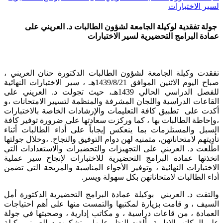
لسير الاختبارات
جولة تفقدية لوكيلة الجامعة لشؤون الطالبات د. العريني على
عمادة البرامج التحضيرية لسير الاختبارات
تفقدت وكيلة الجامعة لشؤون الطالبات الدكتورة حنان العريني ،
صباح اليوم الاثنين الموافق 1439/8/21هـ ، سير الاختبارات النهائية
للفصل الدراسي الحالي 1439هـ، حيث تجولت د. العريني على
القاعات الدراسية واللجان المشرفة والمنظمة لتسيير الامتحانات ،و
أكدت على تطبيق كافة التعليمات والإرشادات الخاصة بالاختبارات
،وإحاطة الطالبات بها ، كما وركزت سعادتها على ضرورة توفير كافة
السبل والمستلزمات بما ينعكس إيجاباً على أداء الطالبات أثناء
تأديتهم لامتحاناتهن، متمنيه لهن دوام التوفيق والنجاح. ،وخلال جولتها
اطّلعت د. العريني على التجهيزات والتحضيرات والاستعدادات التي
اتخذتها عمادة البرامج التحضيرية للاختبارات لإنجاح سير عملية
الاختبارات النهائية ، وتوفير الأجواء المناسبة والمريحة التي تضمن
أداء الطالبات لامتحاناتهن بكل سهولة ويسر.
والتقت د. العريني بوكيلة عمادة البرامج التحضيرية الدكتورة أمل
السيف ، و قامت بزيارة لمكتبها والتمست منها على أهم احتياجات
العمادة ، من قاعات دراسية ، و مكاتب إدارية ، وصحبتها في جولة
على المكاتب الإدارية وألقت النظر عليها ، وتشكرت د. العريني وكيلة