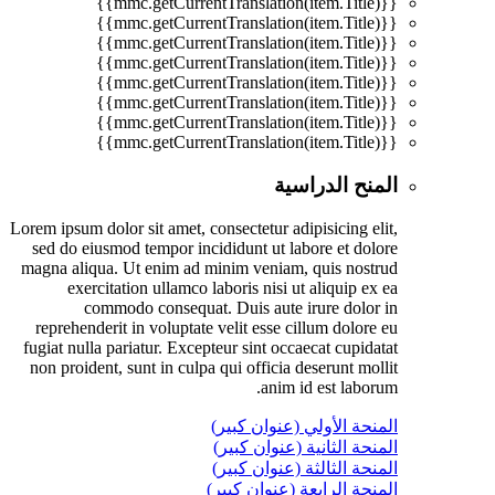
{{mmc.getCurrentTranslation(item.Title)}}
{{mmc.getCurrentTranslation(item.Title)}}
{{mmc.getCurrentTranslation(item.Title)}}
{{mmc.getCurrentTranslation(item.Title)}}
{{mmc.getCurrentTranslation(item.Title)}}
{{mmc.getCurrentTranslation(item.Title)}}
{{mmc.getCurrentTranslation(item.Title)}}
{{mmc.getCurrentTranslation(item.Title)}}
المنح الدراسية
Lorem ipsum dolor sit amet, consectetur adipisicing elit,
sed do eiusmod tempor incididunt ut labore et dolore
magna aliqua. Ut enim ad minim veniam, quis nostrud
exercitation ullamco laboris nisi ut aliquip ex ea
commodo consequat. Duis aute irure dolor in
reprehenderit in voluptate velit esse cillum dolore eu
fugiat nulla pariatur. Excepteur sint occaecat cupidatat
non proident, sunt in culpa qui officia deserunt mollit
anim id est laborum.
المنحة الأولي (عنوان كبير)
المنحة الثانية (عنوان كبير)
المنحة الثالثة (عنوان كبير)
المنحة الرابعة (عنوان كبير)