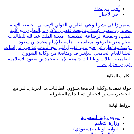
أخبار مرتبطة
آخر الأخبار
استمرارًا في نشر الوعي القانوني الدولي الإنساني.. جامعة الإمام
محمد بن سعود الإسلامية تبحث تفعيل مذكرة ...
بالتعاون مع كلية
الطب، وجمعية الرضاعة الطبيعية.. مدينة الملك عبدالله للطالبات
تنظم معرضا توعويا بمناسبة ...
جامعة الإمام محمد بن سعود
الإسلامية تعلن عن فتح باب القبول للبرامج المدفوعة في الدراسات
العليا للعام الجامعي ...
بإشراف ومتابعة من وكالة الشؤون
التعليمية.. طلاب وطالبات جامعة الإمام محمد بن سعود الإسلامية
يؤدون اختبارات ...
الكلمات الدلالية
جولة تفقدية،وكيلة الجامعة،شؤون الطالبات،د. العريني،البرامج
التحضيرية،سير الاختبارات،اللجان المشرفة
الروابط الهامة
موقع رؤية السعودية
وزارة التعليم
البوابة الوطنية (سعودي)