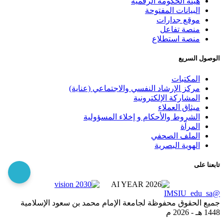
هيئة الحكومة الرقمية
البيانات المفتوحة
موقع جدارات
منصة تفاعل
منصة استطلاع
الوصول السريع
المكتبات
مركز الإرشاد النفسي والاجتماعي (عناية)
المشاركة الإلكترونية
ميثاق العملاء
الشروط والأحكام و إخلاء المسؤولية
المرآة
الملف الصحفي
الهوية البصرية
تابعنا على
@IMSIU_edu_sa
جميع الحقوق محفوظة لجامعة الإمام محمد بن سعود الإسلامية
1448 هـ -
2026 م