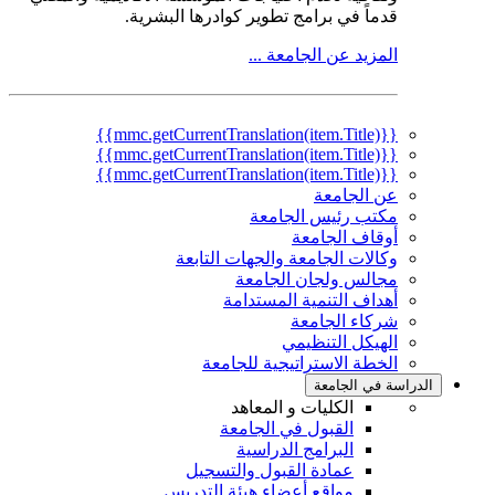
قدماً في برامج تطوير كوادرها البشرية.
المزيد عن الجامعة ...
{{mmc.getCurrentTranslation(item.Title)}}
{{mmc.getCurrentTranslation(item.Title)}}
{{mmc.getCurrentTranslation(item.Title)}}
عن الجامعة
مكتب رئيس الجامعة
أوقاف الجامعة
وكالات الجامعة والجهات التابعة
مجالس ولجان الجامعة
أهداف التنمية المستدامة
شركاء الجامعة
الهيكل التنظيمي
الخطة الاستراتيجية للجامعة
الدراسة في الجامعة
الكليات و المعاهد
القبول في الجامعة
البرامج الدراسية
عمادة القبول والتسجيل
مواقع أعضاء هيئة التدريس