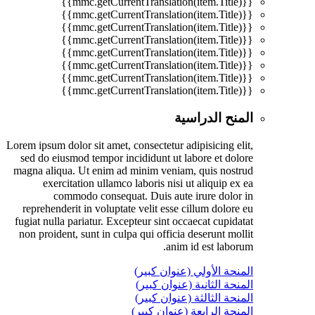
{{mmc.getCurrentTranslation(item.Title)}}
{{mmc.getCurrentTranslation(item.Title)}}
{{mmc.getCurrentTranslation(item.Title)}}
{{mmc.getCurrentTranslation(item.Title)}}
{{mmc.getCurrentTranslation(item.Title)}}
{{mmc.getCurrentTranslation(item.Title)}}
{{mmc.getCurrentTranslation(item.Title)}}
{{mmc.getCurrentTranslation(item.Title)}}
المنح الدراسية
Lorem ipsum dolor sit amet, consectetur adipisicing elit,
sed do eiusmod tempor incididunt ut labore et dolore
magna aliqua. Ut enim ad minim veniam, quis nostrud
exercitation ullamco laboris nisi ut aliquip ex ea
commodo consequat. Duis aute irure dolor in
reprehenderit in voluptate velit esse cillum dolore eu
fugiat nulla pariatur. Excepteur sint occaecat cupidatat
non proident, sunt in culpa qui officia deserunt mollit
anim id est laborum.
المنحة الأولي (عنوان كبير)
المنحة الثانية (عنوان كبير)
المنحة الثالثة (عنوان كبير)
المنحة الرابعة (عنوان كبير)