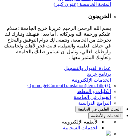
المنحة الخامسة (عنوان كبير)
الخريجون
بسم الله الرحمن الرحيم عزيزنا خريج الجامعة : سلام
عليكم ورحمة الله وبركاته ، أما بعد : فنهنئك ونبارك لك
تخرجك من الجامعة، ونتمنى لك دوام التوفيق والنجاح
في حياتك العلمية والعملية، فأنت فخر لأهلك ولجامعتك
ولوطنك الغالي، ونأمل أن تستمر صلتك بالجامعة
وتعاونك المثمر معها .
عمادة القبول والتسجيل
برنامج خريج
الخدمات الإلكترونية
{{mmc.getCurrentTranslation(item.Title)}}
الكليات و المعاهد
القبول في الجامعة
البرامج الدراسية
البحث العلمي في الجامعة
الخدمات والأنظمة
الأنظمة الإلكترونية
الخدمات السحابية