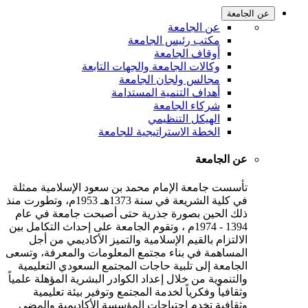
عن الجامعة
عن الجامعة
مكتب رئيس الجامعة
أوقاف الجامعة
وكالات الجامعة والجهات التابعة
مجالس ولجان الجامعة
أهداف التنمية المستدامة
شركاء الجامعة
الهيكل التنظيمي
الخطة الاستراتيجية للجامعة
عن الجامعة
تأسست جامعة الإمام محمد بن سعود الإسلامية ممثلة
في كلية الشريعة في سنة 1373هـ 1953م، وتطورت منذ
ذلك الحين بصورة جذرية حتى أصبحت جامعة في عام
1394 - 1974م ، وتقوم الجامعة على إحداث التكامل بين
الالتزام بالقيم الإسلامية والتميز الأكاديمي من أجل
المساهمة في بناء مجتمع المعلومات والمعرفة، وتسعى
الجامعة إلى تلبية حاجات المجتمع السعودي التعليمية
والتنموية من خلال إعداد الكوادر البشرية المؤهلة علمياً
وثقافياً وفكرياً لخدمة المجتمع وتوفير بيئة تعليمية
وثقافية تخدم احتياجات المؤسسة الأكاديمية والمضي