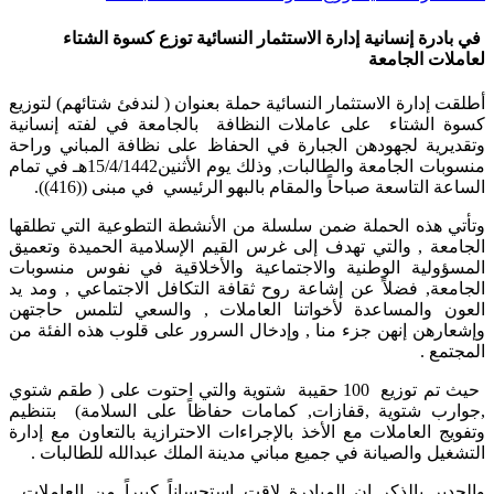
في بادرة إنسانية إدارة الاستثمار النسائية توزع كسوة الشتاء
لعاملات الجامعة
أطلقت إدارة الاستثمار النسائية حملة بعنوان ( لندفئ شتائهم) لتوزيع
كسوة الشتاء على عاملات النظافة بالجامعة في لفته إنسانية
وتقديرية لجهودهن الجبارة في الحفاظ على نظافة المباني وراحة
منسوبات الجامعة والطالبات, وذلك يوم الأثنين15/4/1442هـ في تمام
الساعة التاسعة صباحاً والمقام بالبهو الرئيسي في مبنى ((416)).
وتأتي هذه الحملة ضمن سلسلة من الأنشطة التطوعية التي تطلقها
الجامعة , والتي تهدف إلى غرس القيم الإسلامية الحميدة وتعميق
المسؤولية الوطنية والاجتماعية والأخلاقية في نفوس منسوبات
الجامعة, فضلاً عن إشاعة روح ثقافة التكافل الاجتماعي , ومد يد
العون والمساعدة لأخواتنا العاملات , والسعي لتلمس حاجتهن
وإشعارهن إنهن جزء منا , وإدخال السرور على قلوب هذه الفئة من
المجتمع .
حيث تم توزيع 100 حقيبة شتوية والتي احتوت على ( طقم شتوي
,جوارب شتوية ,قفازات, كمامات حفاظاً على السلامة) بتنظيم
وتفويج العاملات مع الأخذ بالإجراءات الاحترازية بالتعاون مع إدارة
التشغيل والصيانة في جميع مباني مدينة الملك عبدالله للطالبات .
والجدير بالذكر ان المبادرة لاقت استحساناً كبيراً من العاملات ,