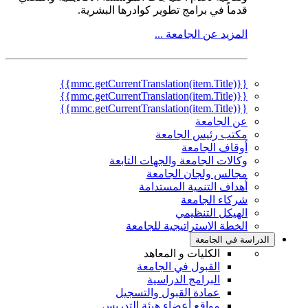
قدماً في برامج تطوير كوادرها البشرية.
المزيد عن الجامعة ...
{{mmc.getCurrentTranslation(item.Title)}}
{{mmc.getCurrentTranslation(item.Title)}}
{{mmc.getCurrentTranslation(item.Title)}}
عن الجامعة
مكتب رئيس الجامعة
أوقاف الجامعة
وكالات الجامعة والجهات التابعة
مجالس ولجان الجامعة
أهداف التنمية المستدامة
شركاء الجامعة
الهيكل التنظيمي
الخطة الاستراتيجية للجامعة
الدراسة في الجامعة
الكليات و المعاهد
القبول في الجامعة
البرامج الدراسية
عمادة القبول والتسجيل
مواقع أعضاء هيئة التدريس