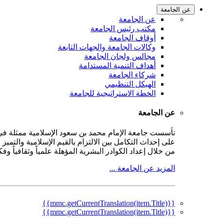
عن الجامعة
عن الجامعة
مكتب رئيس الجامعة
أوقاف الجامعة
وكالات الجامعة والجهات التابعة
مجالس ولجان الجامعة
أهداف التنمية المستدامة
شركاء الجامعة
الهيكل التنظيمي
الخطة الاستراتيجية للجامعة
عن الجامعة
على إحداث التكامل بين الالتزام بالقيم الإسلامية والتمي
من خلال إعداد الكوادر البشرية المؤهلة علمياً وثقافياً و
المزيد عن الجامعة ...
{{mmc.getCurrentTranslation(item.Title)}}
{{mmc.getCurrentTranslation(item.Title)}}