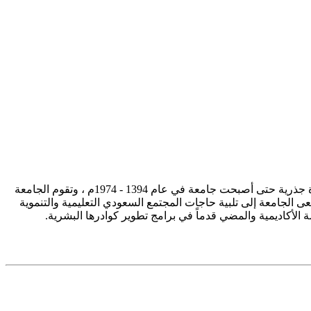
تأسست جامعة الإمام محمد بن سعود الإسلامية ممثلة في كلية الشريعة في سنة 1373هـ 1953م، وتطورت منذ ذلك الحين بصورة جذرية حتى أصبحت جامعة في عام 1394 - 1974م ، وتقوم الجامعة
ى الجامعة إلى تلبية حاجات المجتمع السعودي التعليمية والتنموية
سة الأكاديمية والمضي قدماً في برامج تطوير كوادرها البشرية.