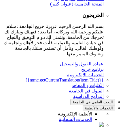
المنحة الخامسة (عنوان كبير)
الخريجون
بسم الله الرحمن الرحيم عزيزنا خريج الجامعة : سلام
عليكم ورحمة الله وبركاته ، أما بعد : فنهنئك ونبارك لك
تخرجك من الجامعة، ونتمنى لك دوام التوفيق والنجاح
في حياتك العلمية والعملية، فأنت فخر لأهلك ولجامعتك
ولوطنك الغالي، ونأمل أن تستمر صلتك بالجامعة
وتعاونك المثمر معها .
عمادة القبول والتسجيل
برنامج خريج
الخدمات الإلكترونية
{{mmc.getCurrentTranslation(item.Title)}}
الكليات و المعاهد
القبول في الجامعة
البرامج الدراسية
البحث العلمي في الجامعة
الخدمات والأنظمة
الأنظمة الإلكترونية
الخدمات السحابية