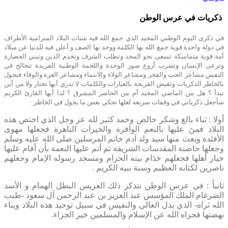
ذكريات في عرس الوطن
في ذكرى اليوم الوطني المجيد الذي جمع الله فيه شتات البلاد المترامية الأطراف
في دولة واحدة قوية جمع الله بها الكلمة ووحد بها الصف و أعلن فيه للدنيا عن ميلاد
أمة قوية متماسكة تسعى نحو المجد وتطلب الشرف وتخدم الدين وتبني الحضارة
وترعى الإنسان وتضرب أروع صور الوحدة واللحمة الوطنية الفريدة تتخالج في
النفس مشاعر الحب والفخر ومشاعر الولاء والانتماء ومشاعر العزة والوفاء فتجول
بالخاطر الذكريات وتفيض القريحة بالعبارات والكلمات لا تدري أيها تختار ولا من أين
تبدأ ؟ هل من الماضي المجيد أم من الحاضر المشرق ؟ لذا أيها القارئ الكريم
سأجعل ذكرياتي في وقفات سريعة لعلها تحكي بعض ما يجول في الخاطر :
أولا : ثناء بالغ وشكر خالص وحمد كثير لله عز وجل الذي اختص هذه
البلاد فمنَ عليها بالنعم الوافرة والخيرات الباهرة فجعلها مهوى
الأفئدة وبعث منها سيد ولد آدم خاتم المرسلين صلى الله عليه وسلم
وجعلها حاضنة المقدسات الشريفة ثم أتم عليها النعمة بأن أقام عليها
خيار أهلها فجعلهم خدَام بيته الحرام ومسجد رسوله الإمام وجعلهم
ناصرين لكتابه العظيم وسنة نبيه الكريم .
ثانياً : في عرس الوطن نتذكر ذلك العريس البطل الهمام و الأسد
الضرغام الملك المؤسس عبد العزيز بن عبد الرحمن آل سعود -طيب
الله ثراه- الذي بذل الغالي والنفيس في سبيل توحيد هذه البلاد وبناء
نهضتها فجزاه الله عن الإسلام والمسلمين خير الجزاء.