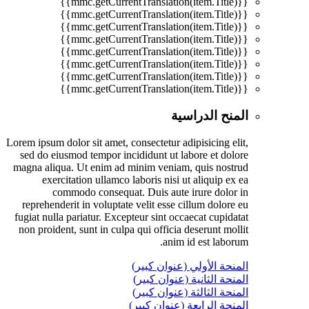
{{mmc.getCurrentTranslation(item.Title)}}
{{mmc.getCurrentTranslation(item.Title)}}
{{mmc.getCurrentTranslation(item.Title)}}
{{mmc.getCurrentTranslation(item.Title)}}
{{mmc.getCurrentTranslation(item.Title)}}
{{mmc.getCurrentTranslation(item.Title)}}
{{mmc.getCurrentTranslation(item.Title)}}
{{mmc.getCurrentTranslation(item.Title)}}
المنح الدراسية
Lorem ipsum dolor sit amet, consectetur adipisicing elit,
sed do eiusmod tempor incididunt ut labore et dolore
magna aliqua. Ut enim ad minim veniam, quis nostrud
exercitation ullamco laboris nisi ut aliquip ex ea
commodo consequat. Duis aute irure dolor in
reprehenderit in voluptate velit esse cillum dolore eu
fugiat nulla pariatur. Excepteur sint occaecat cupidatat
non proident, sunt in culpa qui officia deserunt mollit
anim id est laborum.
المنحة الأولي (عنوان كبير)
المنحة الثانية (عنوان كبير)
المنحة الثالثة (عنوان كبير)
المنحة الرابعة (عنوان كبير)