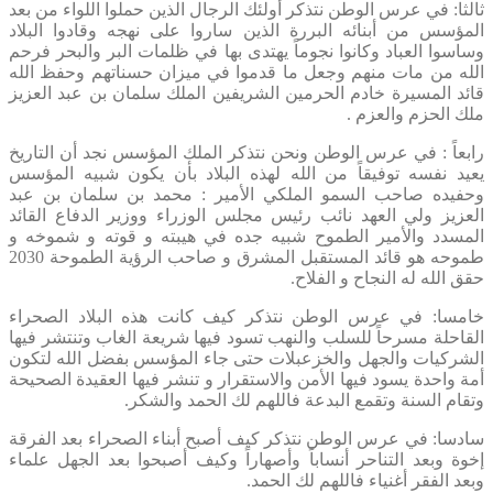
ثالثا: في عرس الوطن نتذكر أولئك الرجال الذين حملوا اللواء من بعد
المؤسس من أبنائه البررة الذين ساروا على نهجه وقادوا البلاد
وساسوا العباد وكانوا نجوماً يهتدى بها في ظلمات البر والبحر فرحم
الله من مات منهم وجعل ما قدموا في ميزان حسناتهم وحفظ الله
قائد المسيرة خادم الحرمين الشريفين الملك سلمان بن عبد العزيز
ملك الحزم والعزم .
رابعاً : في عرس الوطن ونحن نتذكر الملك المؤسس نجد أن التاريخ
يعيد نفسه توفيقاً من الله لهذه البلاد بأن يكون شبيه المؤسس
وحفيده صاحب السمو الملكي الأمير : محمد بن سلمان بن عبد
العزيز ولي العهد نائب رئيس مجلس الوزراء ووزير الدفاع القائد
المسدد والأمير الطموح شبيه جده في هيبته و قوته و شموخه و
طموحه هو قائد المستقبل المشرق و صاحب الرؤية الطموحة 2030
حقق الله له النجاح و الفلاح.
خامسا: في عرس الوطن نتذكر كيف كانت هذه البلاد الصحراء
القاحلة مسرحاً للسلب والنهب تسود فيها شريعة الغاب وتنتشر فيها
الشركيات والجهل والخزعبلات حتى جاء المؤسس بفضل الله لتكون
أمة واحدة يسود فيها الأمن والاستقرار و تنشر فيها العقيدة الصحيحة
وتقام السنة وتقمع البدعة فاللهم لك الحمد والشكر.
سادسا: في عرس الوطن نتذكر كيف أصبح أبناء الصحراء بعد الفرقة
إخوة وبعد التناحر أنساباً وأصهاراً وكيف أصبحوا بعد الجهل علماء
وبعد الفقر أغنياء فاللهم لك الحمد.