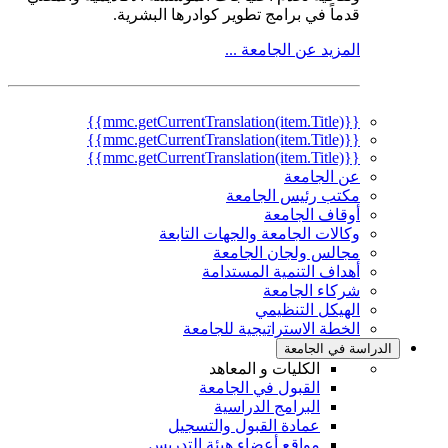
قدماً في برامج تطوير كوادرها البشرية.
المزيد عن الجامعة ...
{{mmc.getCurrentTranslation(item.Title)}}
{{mmc.getCurrentTranslation(item.Title)}}
{{mmc.getCurrentTranslation(item.Title)}}
عن الجامعة
مكتب رئيس الجامعة
أوقاف الجامعة
وكالات الجامعة والجهات التابعة
مجالس ولجان الجامعة
أهداف التنمية المستدامة
شركاء الجامعة
الهيكل التنظيمي
الخطة الاستراتيجية للجامعة
الدراسة في الجامعة
الكليات و المعاهد
القبول في الجامعة
البرامج الدراسية
عمادة القبول والتسجيل
مواقع أعضاء هيئة التدريس