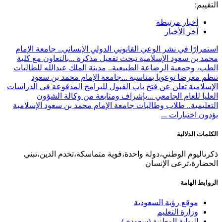
التقييم:
أخبار مرتبطة
آخر الأخبار
استمرارًا في نشر الوعي القانوني الدولي الإنساني.. جامعة الإمام
محمد بن سعود الإسلامية تبحث تفعيل مذكرة ...
بالتعاون مع كلية
الطب، وجمعية الرضاعة الطبيعية.. مدينة الملك عبدالله للطالبات
تنظم معرضا توعويا بمناسبة ...
جامعة الإمام محمد بن سعود
الإسلامية تعلن عن فتح باب القبول للبرامج المدفوعة في الدراسات
العليا للعام الجامعي ...
بإشراف ومتابعة من وكالة الشؤون
التعليمية.. طلاب وطالبات جامعة الإمام محمد بن سعود الإسلامية
يؤدون اختبارات ...
الكلمات الدلالية
​ذكرىاليوم الوطني،دولة واحدة،قوية متماسكة،تخدم الدين،تبني
الحضارة،ترعى الإنسان
الروابط الهامة
موقع رؤية السعودية
وزارة التعليم
البوابة الوطنية (سعودي)