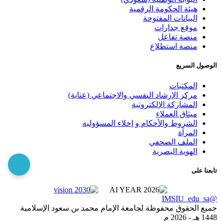
هيئة الحكومة الرقمية
البيانات المفتوحة
موقع جدارات
منصة تفاعل
منصة استطلاع
الوصول السريع
المكتبات
مركز الإرشاد النفسي والاجتماعي (عناية)
المشاركة الإلكترونية
ميثاق العملاء
الشروط والأحكام و إخلاء المسؤولية
المرآة
الملف الصحفي
الهوية البصرية
تابعنا على
@IMSIU_edu_sa
جميع الحقوق محفوظة لجامعة الإمام محمد بن سعود الإسلامية
1448 هـ -
2026 م