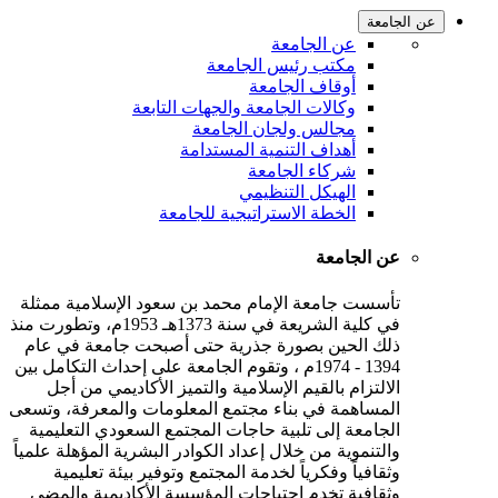
عن الجامعة
عن الجامعة
مكتب رئيس الجامعة
أوقاف الجامعة
وكالات الجامعة والجهات التابعة
مجالس ولجان الجامعة
أهداف التنمية المستدامة
شركاء الجامعة
الهيكل التنظيمي
الخطة الاستراتيجية للجامعة
عن الجامعة
تأسست جامعة الإمام محمد بن سعود الإسلامية ممثلة
في كلية الشريعة في سنة 1373هـ 1953م، وتطورت منذ
ذلك الحين بصورة جذرية حتى أصبحت جامعة في عام
1394 - 1974م ، وتقوم الجامعة على إحداث التكامل بين
الالتزام بالقيم الإسلامية والتميز الأكاديمي من أجل
المساهمة في بناء مجتمع المعلومات والمعرفة، وتسعى
الجامعة إلى تلبية حاجات المجتمع السعودي التعليمية
والتنموية من خلال إعداد الكوادر البشرية المؤهلة علمياً
وثقافياً وفكرياً لخدمة المجتمع وتوفير بيئة تعليمية
وثقافية تخدم احتياجات المؤسسة الأكاديمية والمضي